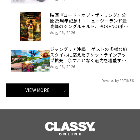
映画『ロード・オブ・ザ・リング』公
開25周年記念！ ニュージーランド最
高峰のシングルモルト、POKENO(ポケ
ノ)より 数量限定ウイスキー「リング
Aug, 06, 2026
ベアラー」が誕生
ジャングリア沖縄 ゲストの多様な旅
スタイルに応えたチケットラインアッ
プ拡充 余すことなく魅力を堪能する
「ロイヤルチケット」新登場
Aug, 06, 2026
Powered by PR TIMES
VIEW MORE