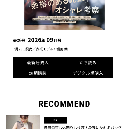
2026
09
最新号
年
月号
7月28日発売／
表紙モデル：堀田 茜
最新号購入
立ち読み
定期購読
デジタル版購入
RECOMMEND
満員電車も外回りも快適！身軽になれるバッグ