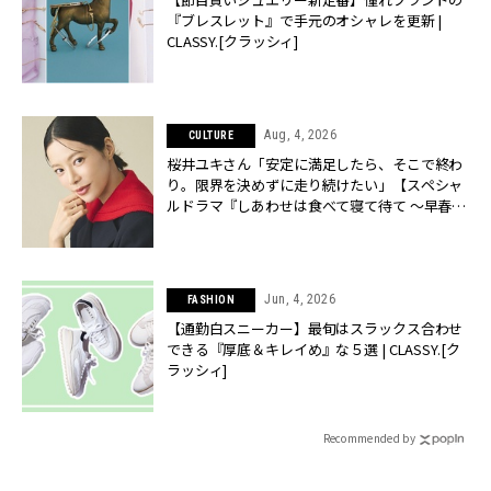
『ブレスレット』で手元のオシャレを更新 |
CLASSY.[クラッシィ]
Aug, 4, 2026
CULTURE
桜井ユキさん「安定に満足したら、そこで終わ
り。限界を決めずに走り続けたい」【スペシャ
ルドラマ『しあわせは食べて寝て待て ～早春の
養生編～』】 | CLASSY.[クラッシィ]
Jun, 4, 2026
FASHION
【通勤白スニーカー】最旬はスラックス合わせ
できる『厚底＆キレイめ』な５選 | CLASSY.[ク
ラッシィ]
Recommended by