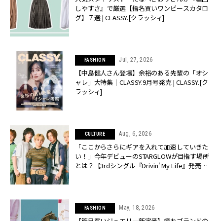
しやすさ』で厳選【指名買いワンピースカタロ
グ】７選 | CLASSY.[クラッシィ]
Jul, 27, 2026
FASHION
【中島健人さん登場】余裕のある先輩の「オシ
ャレ」大特集｜CLASSY.9月号発売 | CLASSY.[ク
ラッシィ]
Aug, 6, 2026
CULTURE
「ここからさらにギアを入れて加速していきた
い！」今年デビューのSTARGLOWが目指す場所
とは？【3rdシングル『Drivin' My Life』発売】 |
CLASSY.[クラッシィ]
May, 18, 2026
FASHION
【節目買いジュエリー新定番】憧れブランドの