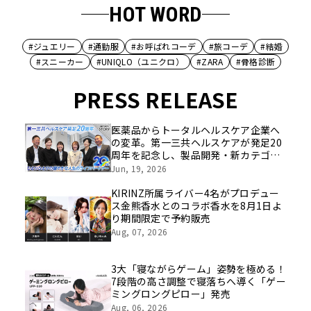
HOT WORD
#ジュエリー
#通勤服
#お呼ばれコーデ
#旅コーデ
#結婚
#スニーカー
#UNIQLO（ユニクロ）
#ZARA
#骨格診断
PRESS RELEASE
医薬品からトータルヘルスケア企業へ
の変革。第一三共ヘルスケアが発足20
周年を記念し、製品開発・新カテゴリ
挑戦の舞台や旧社統合時のエピソード
Jun, 19, 2026
を社員の想いとともに振り返る特別映
像を公開！
KIRINZ所属ライバー4名がプロデュー
ス金熊香水とのコラボ香水を8月1日よ
り期間限定で予約販売
Aug, 07, 2026
3大「寝ながらゲーム」姿勢を極める！
7段階の高さ調整で寝落ちへ導く「ゲー
ミングロングピロー」発売
Aug, 06, 2026