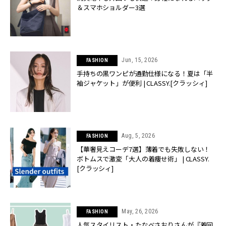
＆スマホショルダー3選
Jun, 15, 2026
FASHION
手持ちの黒ワンピが通勤仕様になる！夏は「半
袖ジャケット」が便利 | CLASSY.[クラッシィ]
Aug, 5, 2026
FASHION
【華奢見えコーデ7選】薄着でも失敗しない！
ボトムスで激変「大人の着痩せ術」 | CLASSY.
[クラッシィ]
May, 26, 2026
FASHION
人気スタイリスト・たなべさおりさんが『着回