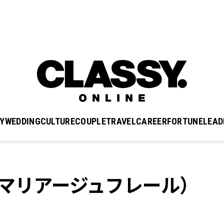
Y
WEDDING
CULTURE
COUPLE
TRAVEL
CAREER
FORTUNE
LEAD
ES（マリアージュフレール）