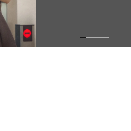
2026
09
最新号
年
月号
7月28日発売／
表紙モデル：堀田 茜