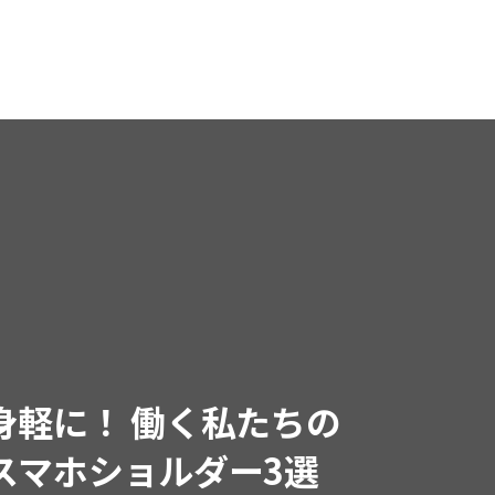
URE
29,2026
1つで垢抜ける! 【LAH】
イド」シリーズから待望の
場