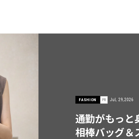
FEAT
Jul, 
FASHION
PR
ネックレス
の「ブレ
新作が登