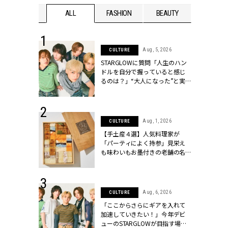
WEDDING
ALL
FASHION
BEAUTY
WEDDIN
 16, 2026
Aug, 5, 2026
CULTURE
はアリ？お呼
STARGLOWに質問「人生のハン
コーデ＆マナ
ドルを自分で握っていると感じ
Y.[クラッシィ]
るのは？」“大️人になった”と実
感する瞬間【3rdシングル
『Drivin' My Life』発売】 |
CLASSY.[クラッシィ]
 13, 2025
Aug, 1, 2026
CULTURE
ブランドのリ
【手土産４選】人気料理家が
0代カップルの
「パーティによく持参」見栄え
SSY.[クラッシ
も味わいもお墨付きの老舗の名
物とは？ | CLASSY.[クラッシィ]
 30, 2026
Aug, 6, 2026
CULTURE
リー】1つでも
「ここからさらにギアを入れて
ポメラートの
加速していきたい！」今年デビ
シリーズに注
ューのSTARGLOWが目指す場所