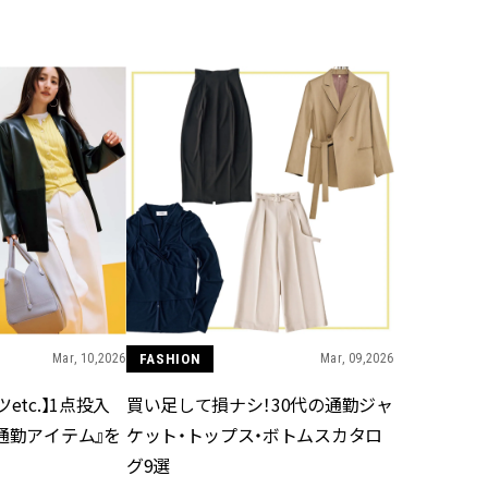
BEAUTY
Aug, 5, 2026
Feb,
BEAUTY
WEDDING
忙しい毎日に「うるおいター
結婚式に黒ドレス
ボ」を。新【SOFINA BASIC＋】
ばれで失敗しない
のお手入れでうるおってなめら
ーを解説 | CLASS
かな肌を目指す | CLASSY.[クラッ
シィ]
Aug, 6, 2026
Aug,
BEAUTY
WEDDING
【ヘアアクセ6選】手抜きに見え
【結婚指輪】人気
ない！アラサーのまとめ髪が垢
ング22選｜20〜3
抜ける「即戦力アクセ」たち |
エピソードも | CLA
CLASSY.[クラッシィ]
ィ]
Mar, 10,2026
FASHION
Mar, 09,2026
etc.】1点投入
買い足して損ナシ！30代の通勤ジャ
Aug, 5, 2026
Jun,
BEAUTY
WEDDING
通勤アイテム』を
ケット・トップス・ボトムスカタロ
ユニクロ名品も！日焼け対策ガ
【一生ものジュエ
チ勢の「ないと無理」なアイテ
存在感が際立つ！
グ9選
ムハック7選 | CLASSY.[クラッシ
「トゥギャザー」