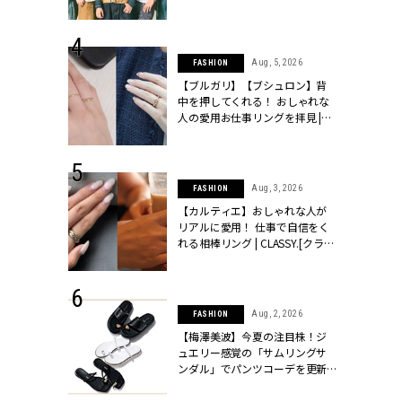
ッシィ]
とは？【3rdシングル『Drivin' My
Life』発売】 | CLASSY.[クラッシ
ィ]
 24, 2026
Aug, 5, 2026
FASHION
方３選】結婚
【ブルガリ】【ブシュロン】背
“シンプル黒ワ
中を押してくれる！ おしゃれな
フ』で盛るのが
人の愛用お仕事リングを拝見 |
[クラッシィ]
CLASSY.[クラッシィ]
 18, 2025
Aug, 3, 2026
FASHION
ティエ人気リ
【カルティエ】おしゃれな人が
ニティetc.
リアルに愛用！ 仕事で自信をく
選ぶ人増えて
れる相棒リング | CLASSY.[クラッ
[クラッシィ]
シィ]
 24, 2025
Aug, 2, 2026
FASHION
れバッグ最新
【梅澤美波】今夏の注目株！ジ
プラダetc.
ュエリー感覚の「サムリングサ
力あり」が条
ンダル」でパンツコーデを更新 |
クラッシィ]
CLASSY.[クラッシィ]