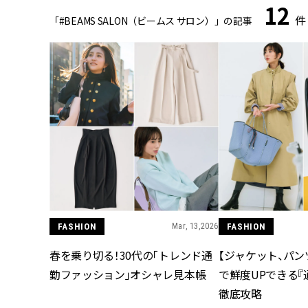
12
件
「#BEAMS SALON（ビームス サロン）」の記事
FASHION
Mar, 13,2026
FASHION
春を乗り切る！30代の「トレンド通
【ジャケット、パンツ
勤ファッション」オシャレ見本帳
で鮮度UPできる『
徹底攻略