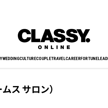
Y
WEDDING
CULTURE
COUPLE
TRAVEL
CAREER
FORTUNE
LEAD
ビームス サロン）