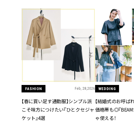
FASHION
Feb, 28,2026
WEDDING
【春に買い足す通勤服】シンプル派
【結婚式のお呼ば
こそ味方につけたい『ひとクセジャ
価格帯も◎『BEA
ケット』4選
ゃ使える！