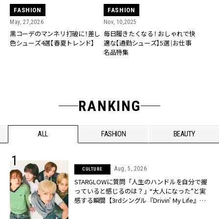
FASHION
FASHION
May, 27,2026
Nov, 10,2025
黒コーデのマンネリ打破に！差し
毎日履きたくなる！ おしゃれで快
色シューズ4選【春夏トレンド】
適な【通勤シューズ】5選｜お仕事
名品特集
RANKING
ALL
FASHION
BEAUTY
Aug, 5, 2026
CULTURE
STARGLOWに質問「人生のハンドルを自分で握
っていると感じるのは？」“大️人になった”と実
感する瞬間【3rdシングル『Drivin' My Life』発
売】 | CLASSY.[クラッシィ]