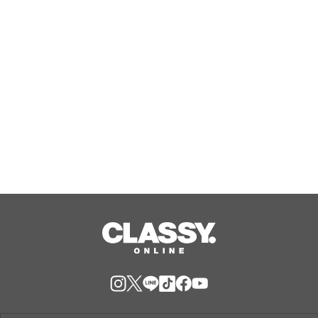
PERSONAL GYM宇都宮店」オープン！
Aug, 09, 2026
東京・赤坂見附のバインミー専門店
「TOKYO BANH MI STAND」が『ベト
ナム バインミーフェスティバル
2026』に出店決定！
Aug, 09, 2026