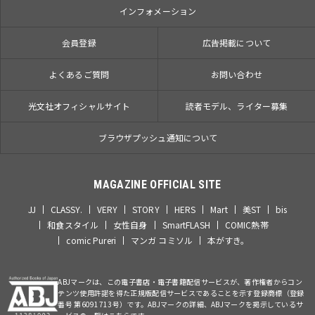
インフォメーション
会員登録
広告掲載について
よくあるご質問
お問い合わせ
光文社オフィシャルサイト
読者モデル、ライター募集
ブラウザプッシュ通知について
MAGAZINE OFFICIAL SITE
JJ
CLASSY.
VERY
STORY
HERS
Mart
美ST
bis
和食スタイル
女性自身
SmartFLASH
COMIC熱帯
comic Pureri
マンガ コミソル
本がすき。
ABJマークは、この電子書店・電子書籍配信サービスが、著作権者からコン
テンツ使用許諾を得た正規版配信サービスであることを示す登録商標（登録
番号 第6091713号）です。ABJマークの詳細、ABJマークを掲示しているサ