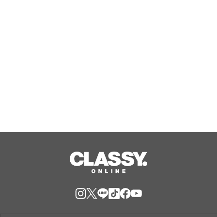
されたトートバッグを8月13日23時59
分まで期間限定で新発売！
Aug, 10, 2026
HORIE MOBILE、日頃の感謝を込めた
「ユーザー還元キャンペーン」を開催
Aug, 10, 2026