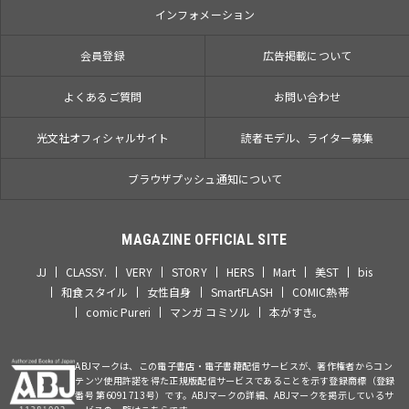
インフォメーション
会員登録
広告掲載について
よくあるご質問
お問い合わせ
光文社オフィシャルサイト
読者モデル、ライター募集
ブラウザプッシュ通知について
MAGAZINE OFFICIAL SITE
JJ
CLASSY.
VERY
STORY
HERS
Mart
美ST
bis
和食スタイル
女性自身
SmartFLASH
COMIC熱帯
comic Pureri
マンガ コミソル
本がすき。
ABJマークは、この電子書店・電子書籍配信サービスが、著作権者からコン
テンツ使用許諾を得た正規版配信サービスであることを示す登録商標（登録
番号 第6091713号）です。ABJマークの詳細、ABJマークを掲示しているサ