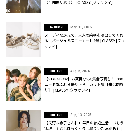
【全曲振り返り】 | CLASSY.[クラッシィ]
May, 10, 2026
FASHION
ヌーディな足元で、大人の余裕を演出してくれ
る【ベージュ系スニーカー】4選 | CLASSY.[クラ
ッシィ]
Aug, 5, 2026
CULTURE
【STARGLOW】お茶目な5人集合写真も！ ’90s
ムードあふれる撮り下ろしカット集【未公開あ
り】 | CLASSY.[クラッシィ]
Sep, 13, 2025
CULTURE
【矢野未希子さん】13年目の結婚生活「『もう
無理！』としばらく別々に寝ていた時期も」 |