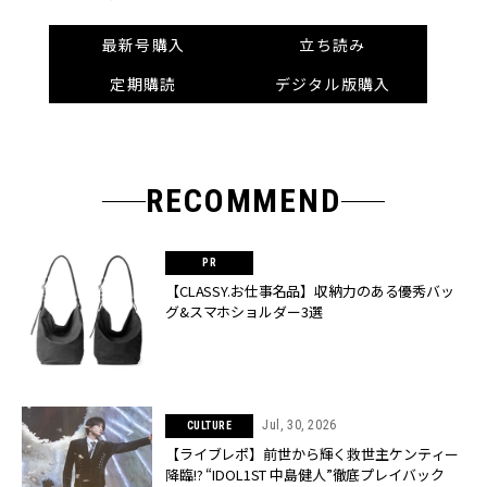
最新号購入
立ち読み
定期購読
デジタル版購入
RECOMMEND
【CLASSY.お仕事名品】収納力のある優秀バッ
グ&スマホショルダー3選
Jul, 30, 2026
CULTURE
【ライブレポ】前世から輝く救世主ケンティー
降臨!? “IDOL1ST 中島健人”徹底プレイバック