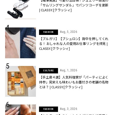
【梅澤美波】今夏の注目株！ジュエリー感覚の
「サムリングサンダル」でパンツコーデを更新
| CLASSY.[クラッシィ]
Aug, 5, 2026
FASHION
【ブルガリ】【ブシュロン】背中を押してくれ
る！ おしゃれな人の愛用お仕事リングを拝見 |
CLASSY.[クラッシィ]
Aug, 1, 2026
CULTURE
【手土産４選】人気料理家が「パーティによく
持参」見栄えも味わいもお墨付きの老舗の名物
とは？ | CLASSY.[クラッシィ]
Aug, 3, 2026
FASHION