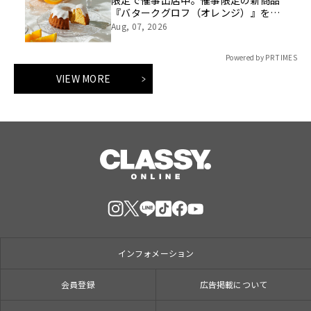
『バタークグロフ（オレンジ）』をご
用意してお待ちしております！
Aug, 07, 2026
Powered by PR TIMES
VIEW MORE
インフォメーション
会員登録
広告掲載について