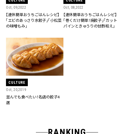
CULTURE
CULTURE
Oct, 09,2022
Oct, 08,2022
【連休簡単おうちごはんレシピ】
【連休簡単おうちごはんレシピ】
「エビのあっさり水餃子」「小松菜
「巻くだけ簡単！焼餃子」「カット
の味噌もみ」
パインときゅうりの甘酢和え」
CULTURE
Oct, 20,2019
並んでも食べたい！名店の餃子4
選
RANKING