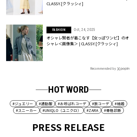
CLASSY.[クラッシィ]
Oct, 24, 2025
FASHION
オシャレ賢者が着こなす【女っぽワンピ】のオ
シャレ＜画像集＞ | CLASSY.[クラッシィ]
Recommended by
HOT WORD
#ジュエリー
#通勤服
#お呼ばれコーデ
#旅コーデ
#結婚
#スニーカー
#UNIQLO（ユニクロ）
#ZARA
#骨格診断
PRESS RELEASE