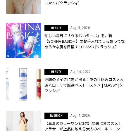
CLASSY.[クラッシィ]
Aug, 5, 2026
BEAUTY
忙しい毎日に「うるおいターボ」を。新
【SOFINA BASIC＋】のお手入れでうるおってな
めらかな肌を目指す | CLASSY.[クラッシィ]
Apr, 16, 2026
BEAUTY
翌朝のメイクに差が出る！夜の仕込みコスメ５
選＜口コミで厳選ベストコスメ＞ | CLASSY.[ク
ラッシィ]
Aug, 4, 2026
FASHION
【真夏のカラーワンピ3選】酷暑にオススメ！
アラサーが上品に映える大人のペールトーン |