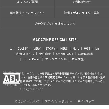
よくあるご質問
お問い合わせ
光文社オフィシャルサイト
読者モデル、ライター募集
ブラウザプッシュ通知について
MAGAZINE OFFICIAL SITE
JJ
CLASSY.
VERY
STORY
HERS
Mart
美ST
bis
和食スタイル
女性自身
SmartFLASH
COMIC熱帯
comic Pureri
マンガ コミソル
本がすき。
ABJマークは、この電子書店・電子書籍配信サービスが、著作権者からコン
テンツ使用許諾を得た正規版配信サービスであることを示す登録商標（登録
番号 第6091713号）です。ABJマークの詳細、ABJマークを掲示しているサ
ービスの一覧はこちらです。
https://aebs.or.jp/
このサイトについて
プライバシーポリシー
サイトマップ
©Kobunsha Co., Ltd. All Rights Reserved.