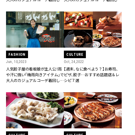
Diary【下旬編】
Diary【中旬編】
FASHION
CULTURE
Jun, 10,2023
Oct, 24,2022
人気餃子屋の看板娘が主人公！雨
【週末、なに食べよう？】お寿司、
や汗に強い「梅雨向きアイテム」で
ピザ、餃子…おすすめ話題店＆レ
大人のカジュアルコーデ着回し
シピ７選
Diary【上旬編】