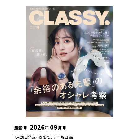
2026
09
最新号
年
月号
7月28日発売／
表紙モデル：堀田 茜