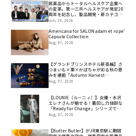
医薬品からトータルヘルスケア企業へ
の変革。第一三共ヘルスケアが発足20
周年を記念し、製品開発・新カテゴリ
挑戦の舞台や旧社統合時のエピソード
Jun, 19, 2026
を社員の想いとともに振り返る特別映
像を公開！
Americana for SALON adam et rope’
Capsule Collection
Aug, 07, 2026
【グランドプリンスホテル新高輪】さ
つまいも×栗×かぼちゃが彩る秋の恵
みを堪能「Autumn Harvest
Afternoon Tea」開催
Aug, 07, 2026
【LOUNIE（ルーニィ）】女優・水沢
エレナさんが魅せる！着回し力抜群な
「Ready for Change」シリーズでつ
くる「10daysスタイルを8/7(金)より
Aug, 07, 2026
WEBにて公開
【Butter Butler】がJR東京駅に期間
限定で催事出店中。催事限定の新商品