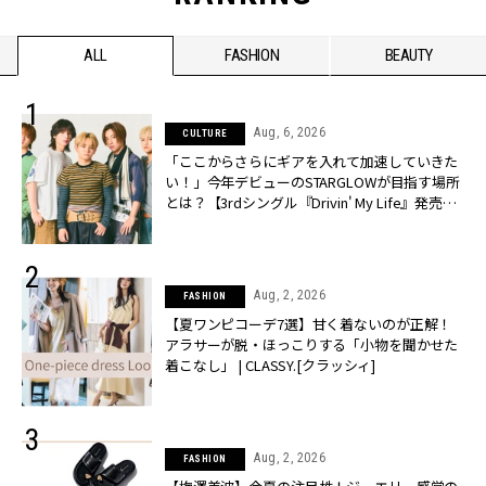
ALL
FASHION
BEAUTY
Aug, 6, 2026
CULTURE
「ここからさらにギアを入れて加速していきた
い！」今年デビューのSTARGLOWが目指す場所
とは？【3rdシングル『Drivin' My Life』発売】 |
CLASSY.[クラッシィ]
Aug, 2, 2026
FASHION
【夏ワンピコーデ7選】甘く着ないのが正解！
アラサーが脱・ほっこりする「小物を聞かせた
着こなし」 | CLASSY.[クラッシィ]
Aug, 2, 2026
FASHION