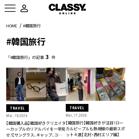
HOME
#韓国旅行
#韓国旅行
3
「#韓国旅行」の記事
件
TRAVEL
TRAVEL
Mar, 17,2026
Mar, 18,2026
【韓国旅行】韓国好きが注目！ロー
【韓国購入品】韓国好きクリエイタ
カルピープルも熱視線の最新スポ
ーカップルのリアルバイを一挙見
ット４選【北村・西村エリア編】
せ！【サングラス、キャップ、コン