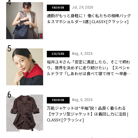
Jul, 29, 2026
FASHION
通勤がもっと身軽に！ 働く私たちの相棒バッグ
＆スマホショルダー3選 | CLASSY.[クラッシィ]
Aug, 4, 2026
CULTURE
桜井ユキさん「安定に満足したら、そこで終わ
り。限界を決めずに走り続けたい」【スペシャ
ルドラマ『しあわせは食べて寝て待て ～早春の
養生編～』】 | CLASSY.[クラッシィ]
Aug, 6, 2026
FASHION
万能ジャケットは“半袖”説！品良く着られる
【サファリ型ジャケット】は着回し力に注目 |
CLASSY.[クラッシィ]