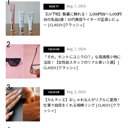
Aug, 7, 2026
BEAUTY
【UV下地】酷暑に頼れる！ 2,000円台〜3,000円
台の名品3選｜30代美容ライターが正直レビュ
ー | CLASSY.[クラッシィ]
Aug, 7, 2026
FASHION
「それ、ホントにユニクロ？」な高揚感小物に
注目！【女性誌スタッフのリアル買い３選】 |
CLASSY.[クラッシィ]
Aug, 3, 2026
FASHION
【カルティエ】おしゃれな人がリアルに愛用！
仕事で自信をくれる相棒リング | CLASSY.[クラ
ッシィ]