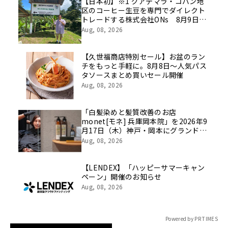
像を公開！
【日本初】※1 グアテマラ・コバン地
区のコーヒー生豆を専門でダイレクト
トレードする株式会社ONs 8月9日
(日)に稲田堤で初のポップアップイベ
Aug, 08, 2026
ントを開催！
【久世福商店特別セール】お盆のラン
チをもっと手軽に。8月8日～人気パス
タソースまとめ買いセール開催
Aug, 08, 2026
「白髪染めと髪質改善のお店
monet[モネ] 兵庫岡本院」を2026年9
月17日（木）神戸・岡本にグランドオ
ープン｜monet兵庫県初出店
Aug, 08, 2026
【LENDEX】「ハッピーサマーキャン
ペーン」開催のお知らせ
Aug, 08, 2026
Powered by PR TIMES