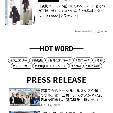
【肌見せコーデ7選】大人はヘルシーに着るの
が正解！涼しくて爽やかな「上品洗練スタイ
ル」 | CLASSY.[クラッシィ]
Recommended by
HOT WORD
#ジュエリー
#通勤服
#お呼ばれコーデ
#旅コーデ
#結婚
#スニーカー
#UNIQLO（ユニクロ）
#ZARA
#骨格診断
PRESS RELEASE
医薬品からトータルヘルスケア企業へ
の変革。第一三共ヘルスケアが発足20
周年を記念し、製品開発・新カテゴリ
挑戦の舞台や旧社統合時のエピソード
Jun, 19, 2026
を社員の想いとともに振り返る特別映