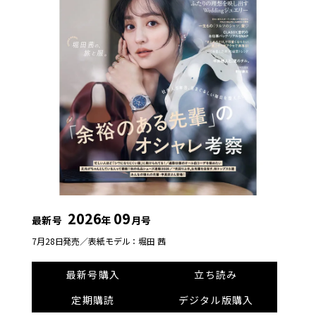
2026
09
最新号
年
月号
7月28日発売／
表紙モデル：堀田 茜
最新号購入
立ち読み
定期購読
デジタル版購入