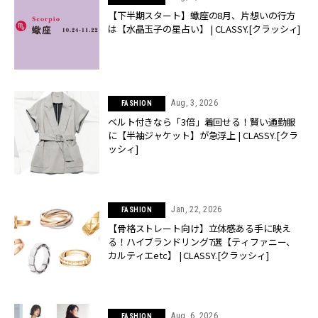
【下半期スタート】蠍座の8月、片想いの行方
は【水晶玉子の星占い】 | CLASSY.[クラッシィ]
Aug, 3, 2026
FASHION
ベルト付きなら「3倍」着回せる！賢い通勤服
に【半袖ジャケット】が急浮上 | CLASSY.[クラ
ッシィ]
Jan, 22, 2026
FASHION
【骨格ストレート向け】立体感ある手に映え
る！ハイブランドリング7選【ティファニー、
カルティエetc】 | CLASSY.[クラッシィ]
Aug, 6, 2026
FASHION