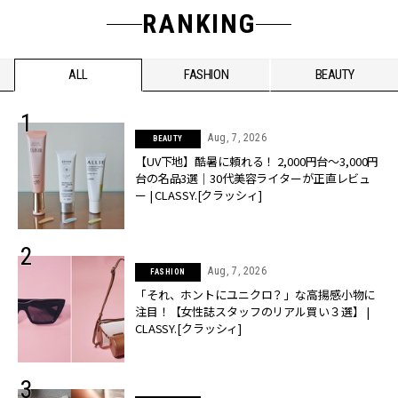
RANKING
ALL
FASHION
BEAUTY
Aug, 7, 2026
BEAUTY
【UV下地】酷暑に頼れる！ 2,000円台〜3,000円
台の名品3選｜30代美容ライターが正直レビュ
ー | CLASSY.[クラッシィ]
Aug, 7, 2026
FASHION
「それ、ホントにユニクロ？」な高揚感小物に
注目！【女性誌スタッフのリアル買い３選】 |
CLASSY.[クラッシィ]