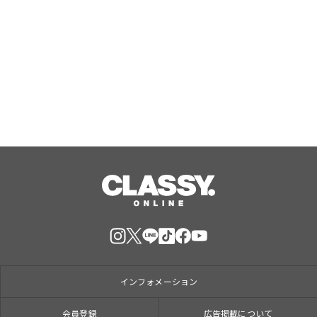
古生物学者・芝原暁彦氏監修、北九
州・あるあるCityの没入型VR体験「VR
恐竜 ティラノに見つかるな！トリケラ
トプス救出ミッション」の制作を往来
Aug, 08, 2026
が担当
インフォメーション
会員登録
広告掲載について