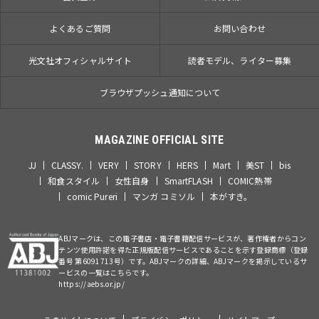
よくあるご質問
お問い合わせ
光文社オフィシャルサイト
読者モデル、ライター募集
ブラウザプッシュ通知について
MAGAZINE OFFICIAL SITE
JJ
CLASSY.
VERY
STORY
HERS
Mart
美ST
bis
和食スタイル
女性自身
SmartFLASH
COMIC熱帯
comic Pureri
マンガ コミソル
本がすき。
ABJマークは、この電子書店・電子書籍配信サービスが、著作権者からコン
テンツ使用許諾を得た正規版配信サービスであることを示す登録商標（登録
番号 第6091713号）です。ABJマークの詳細、ABJマークを掲示しているサ
ービスの一覧はこちらです。
https://aebs.or.jp/