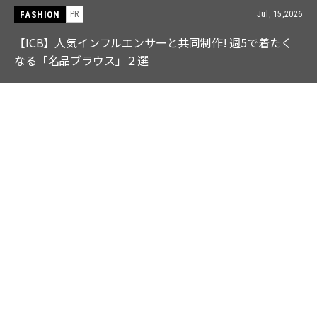
FASHION
PR
Jul, 15,2026
【ICB】人気インフルエンサーと共同制作! 週5で着たく
なる「名品ブラウス」２選