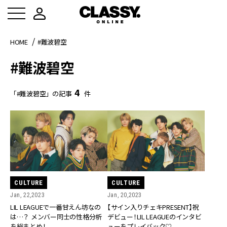
HOME
#難波碧空
#難波碧空
4
「#難波碧空」の記事
件
CULTURE
CULTURE
Jan, 20,2023
Jan, 22,2023
【サイン入りチェキPRESENT】祝
LIL LEAGUEで一番甘えん坊なの
デビュー！LIL LEAGUEのインタビ
は…？ メンバー同士の性格分析
ューをプレイバック♡
を総まとめ！