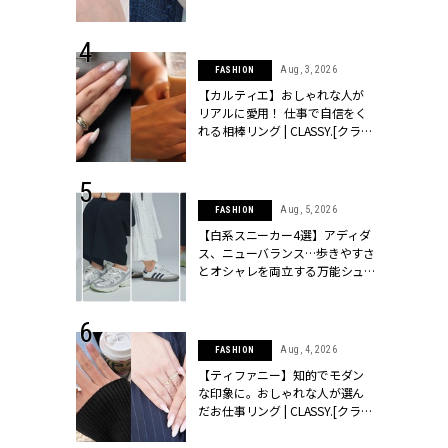
ッシィ]
CLASSY.[クラッシィ]
 24, 2025
Aug, 3, 2026
FASHION
れバッグ最新
【カルティエ】おしゃれな人が
プラダetc.
リアルに愛用！ 仕事で自信をく
力あり」が条
れる相棒リング | CLASSY.[クラッ
クラッシィ]
シィ]
 28, 2026
Aug, 5, 2026
FASHION
結婚指輪は“結
【白系スニーカー4選】アディダ
最愛リングが大
ス、ニューバランス…歩きやすさ
クラッシィ]
とオシャレを両立する万能シュ
ーズ | CLASSY.[クラッシィ]
 18, 2025
Aug, 4, 2026
FASHION
ティエ人気リ
【ティファニー】知的でモダン
ニティetc.
な印象に。おしゃれな人が選ん
選ぶ人増えて
だお仕事リング | CLASSY.[クラッ
[クラッシィ]
シィ]