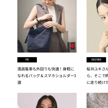
CULTURE
満員電車も外回りも快適！身軽に
桜井ユキさ
なれるバッグ＆スマホショルダー3
ら、そこで
選
に走り続け
ラマ『しあ
～早春の養生編
[クラッシィ