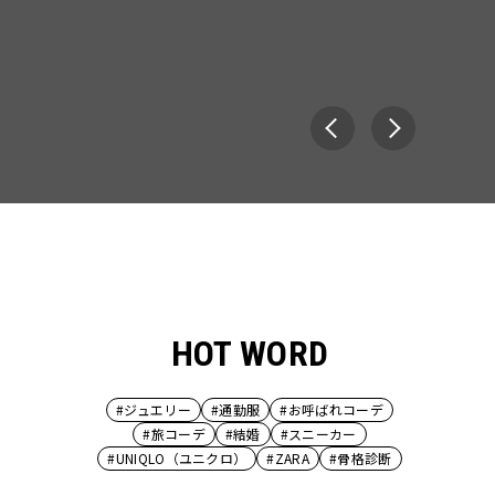
HOT WORD
#ジュエリー
#通勤服
#お呼ばれコーデ
#旅コーデ
#結婚
#スニーカー
#UNIQLO（ユニクロ）
#ZARA
#骨格診断