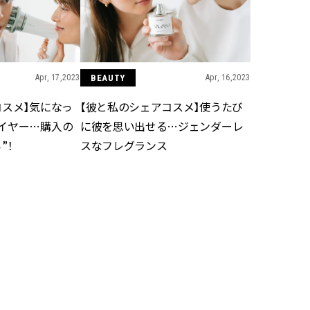
ラッシィ]
目 | CLASSY.[クラ
Aug, 5, 2026
Dec,
BEAUTY
WEDDING
忙しい毎日に「うるおいター
【結婚式のお呼ば
ボ」を。新【SOFINA BASIC＋】
事情】アンテプリマ、
Apr, 17,2023
BEAUTY
Apr, 16,2023
のお手入れでうるおってなめら
「小さくても収納
かな肌を目指す | CLASSY.[クラッ
件！ | CLASSY.[
コスメ】気になっ
【彼と私のシェアコスメ】使うたび
シィ]
イヤー…購入の
に彼を思い出せる…ジェンダーレ
”！
スなフレグランス
Jul, 13, 2026
Mar,
BEAUTY
WEDDING
朝の“寝ぐせ直し”はもういらな
【ティファニー】
い！夜に仕込む「ヘアケア家
び目”モチーフの
電」3選 | CLASSY.[クラッシィ]
本命 | CLASSY.[
Aug, 5, 2026
Aug,
BEAUTY
WEDDING
夏の深刻なくすみ・色ムラにア
20万円台〜【カル
プローチ！【透明感を底上げ】
ング４選】ラブ、トリ
神コスメ３選 | CLASSY.[クラッシ
を『マリッジ』に
ィ]
ます！ | CLASSY.