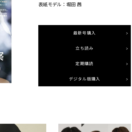
表紙モデル：堀田 茜
最新号購入
立ち読み
定期購読
デジタル版購入