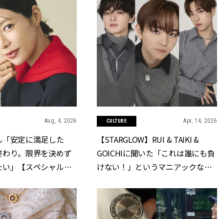
Aug, 4, 2026
Apr, 14, 2026
CULTURE
ん「安定に満足した
【STARGLOW】RUI & TAIKI &
終わり。限界を決めず
GOICHIに聞いた「これは誰にも負
たい」【スペシャルド
けない！」というマニアックなこ
わせは食べて寝て待て
だわりは？ | CLASSY.[クラッシィ]
～』】 | CLASSY.
]