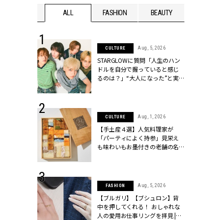
WEDDING
ALL
FASHION
BEAUTY
WEDDIN
 16, 2026
Aug, 5, 2026
CULTURE
はアリ？お呼
STARGLOWに質問「人生のハン
コーデ＆マナ
ドルを自分で握っていると感じ
Y.[クラッシィ]
るのは？」“大️人になった”と実
感する瞬間【3rdシングル
『Drivin' My Life』発売】 |
CLASSY.[クラッシィ]
 13, 2025
Aug, 1, 2026
CULTURE
ブランドのリ
【手土産４選】人気料理家が
0代カップルの
「パーティによく持参」見栄え
SSY.[クラッシ
も味わいもお墨付きの老舗の名
物とは？ | CLASSY.[クラッシィ]
 30, 2026
Aug, 5, 2026
FASHION
リー】1つでも
【ブルガリ】【ブシュロン】背
ポメラートの
中を押してくれる！ おしゃれな
シリーズに注
人の愛用お仕事リングを拝見 |