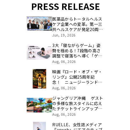
PRESS RELEASE
医薬品からトータルヘルス
ケア企業への変革。第一三
共ヘルスケアが発足20周年
を記念し、製品開発・新カ
Jun, 19, 2026
テゴリ挑戦の舞台や旧社統
合時のエピソードを社員の
3大「寝ながらゲーム」姿
想いとともに振り返る特別
勢を極める！7段階の高さ
映像を公開！
調整で寝落ちへ導く「ゲー
ミングロングピロー」発売
Aug, 06, 2026
映画『ロード・オブ・ザ・
リング』公開25周年記
念！ ニュージーランド最
高峰のシングルモルト、
Aug, 06, 2026
POKENO(ポケノ)より 数
量限定ウイスキー「リング
ジャングリア沖縄 ゲスト
ベアラー」が誕生
の多様な旅スタイルに応え
たチケットラインアップ拡
充 余すことなく魅力を堪
Aug, 06, 2026
能する「ロイヤルチケッ
ト」新登場
RUELLE、女性誌メディア
『arweb』にてアクティブ