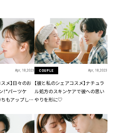
BEAUTY
Aug, 5, 2026
Feb,
BEAUTY
WEDDING
ユニクロ名品も！日焼け対策ガ
結婚式に黒ドレス
チ勢の「ないと無理」なアイテ
ばれで失敗しない
ムハック7選 | CLASSY.[クラッシ
ーを解説 | CLASS
ィ]
Apr, 18,2023
COUPLE
Apr, 18,2023
Aug, 6, 2026
Aug,
BEAUTY
WEDDING
【ヘアアクセ6選】手抜きに見え
【結婚指輪】人気
コスメ】日々のお
【彼と私のシェアコスメ】ナチュラ
ない！アラサーのまとめ髪が垢
ング22選｜20〜3
抜ける「即戦力アクセ」たち |
エピソードも | CLA
ン！“パーツケ
ル処方のスキンケアで彼への思い
CLASSY.[クラッシィ]
ィ]
持ちもアップした
やりを形に♡
Nov, 17, 2025
Jun,
BEAUTY
WEDDING
【落ちない名品リップ10選】塗
【一生ものジュエ
り直しできない・皮むけしやす
存在感が際立つ！
いetc.悩みをクリア | CLASSY.[ク
「トゥギャザー」