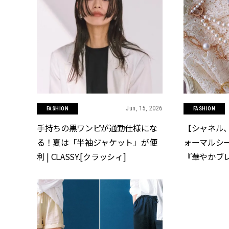
Jun, 15, 2026
FASHION
FASHION
手持ちの黒ワンピが通勤仕様にな
【シャネル、
る！夏は「半袖ジャケット」が便
ォーマルシ
利 | CLASSY.[クラッシィ]
『華やかブレ
CLASSY.[