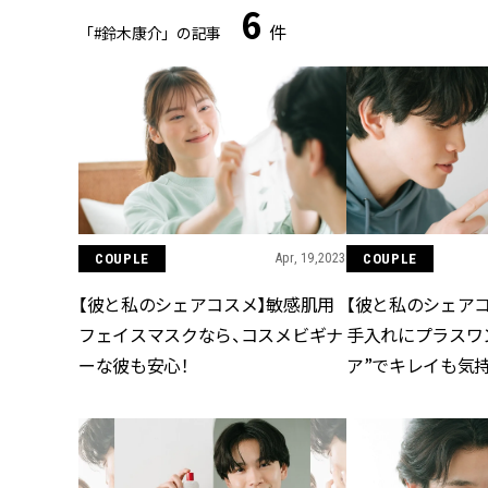
6
件
「#鈴木康介」の記事
COUPLE
Apr, 19,2023
COUPLE
【彼と私のシェアコスメ】敏感肌用
【彼と私のシェア
フェイスマスクなら、コスメビギナ
手入れにプラスワ
ーな彼も安心！
ア”でキレイも気
い