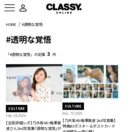
HOME
#透明な覚悟
#透明な覚悟
3
「#透明な覚悟」の記事
件
CULTURE
CULTURE
Dec, 15,2025
Feb, 04,2026
【乃木坂46 梅澤美波 2nd写真集】
【会見詳細レポ】乃木坂46・梅澤美
特典B3ポスター＆ポストカード
波さん2nd写真集『透明な覚悟』が
の絵柄を一挙公開！