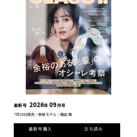
2026
09
最新号
年
月号
7月28日発売／
表紙モデル：堀田 茜
最新号購入
立ち読み