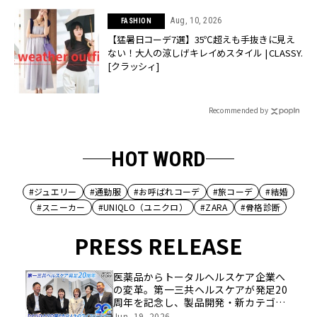
Aug, 10, 2026
FASHION
【猛暑日コーデ7選】35℃超えも手抜きに見え
ない！大人の涼しげキレイめスタイル | CLASSY.
[クラッシィ]
Recommended by
HOT WORD
#ジュエリー
#通勤服
#お呼ばれコーデ
#旅コーデ
#結婚
#スニーカー
#UNIQLO（ユニクロ）
#ZARA
#骨格診断
PRESS RELEASE
医薬品からトータルヘルスケア企業へ
の変革。第一三共ヘルスケアが発足20
周年を記念し、製品開発・新カテゴリ
挑戦の舞台や旧社統合時のエピソード
Jun, 19, 2026