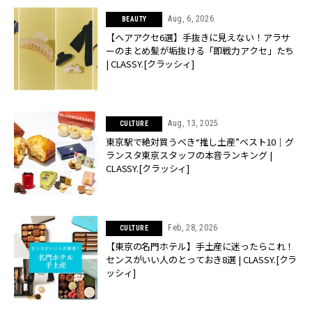
Aug, 6, 2026
BEAUTY
【ヘアアクセ6選】手抜きに見えない！アラサ
ーのまとめ髪が垢抜ける「即戦力アクセ」たち
| CLASSY.[クラッシィ]
Aug, 13, 2025
CULTURE
東京駅で絶対買うべき“推し土産”ベスト10｜グ
ランスタ東京スタッフの本音ランキング |
CLASSY.[クラッシィ]
Feb, 28, 2026
CULTURE
【東京の名門ホテル】手土産に迷ったらこれ！
センスがいい人のとっておき8選 | CLASSY.[クラ
ッシィ]