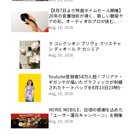
を社員の想いとともに振り返る特別映
像を公開！
【8月7日より特選タイムセール開催】
20年の音響技術が導く、新しい聴覚ケ
アの形。オーディオのプロが挑む、画
期的なスクリーン操作対応次世代スマ
Aug, 10, 2026
ート集音器「Cearvol」
ラ コレクシオン プリヴェ クリスチャ
ン ディオール テ カシミア
Aug, 10, 2026
Youtube登録者58万人超！ブリアナ・
ギガンテが描いたグラフィックが刺繍
されたトートバッグを8月13日23時59
分まで期間限定で新発売！
Aug, 10, 2026
HORIE MOBILE、日頃の感謝を込めた
「ユーザー還元キャンペーン」を開催
Aug, 10, 2026