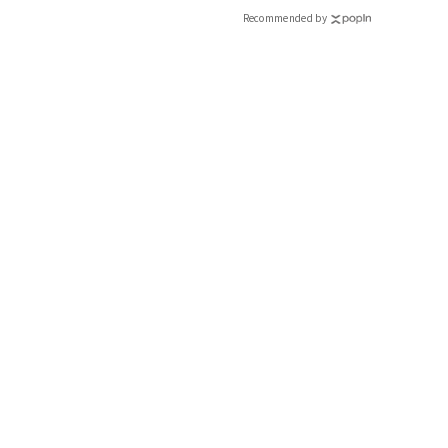
Recommended by
インフルエンサーと共
で着たくなる「名品ブラ