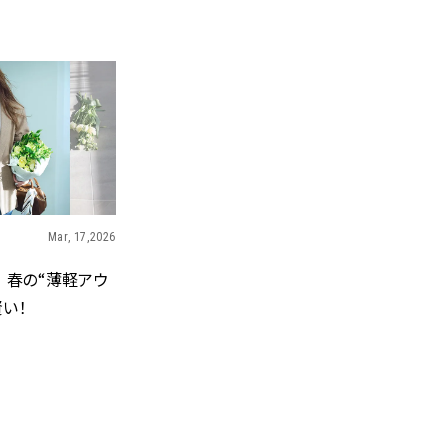
BEAUTY
Aug, 8, 2026
Jun,
BEAUTY
WEDDING
【エルメス】初の本格リップケ
【一生ものジュエ
アコレクション誕生！憧れのア
存在感が際立つ！
イテムで唇をもっと美しく |
「トゥギャザー」
CLASSY.[クラッシィ]
目 | CLASSY.[クラ
Mar, 17,2026
Aug, 7, 2026
Aug,
BEAUTY
WEDDING
【UV下地】酷暑に頼れる！
【結婚指輪】人気
 春の“薄軽アウ
2,000円台〜3,000円台の名品3選
ング22選｜20〜3
｜30代美容ライターが正直レビ
エピソードも | CLA
い！
ュー | CLASSY.[クラッシィ]
ィ]
Aug, 8, 2026
Feb,
BEAUTY
WEDDING
“盛りすぎない”がトレンド！
結婚式に黒ドレス
【最旬マスカラ4選】さりげない
ばれで失敗しない
ボリュームと絶妙カラー |
ーを解説 | CLASS