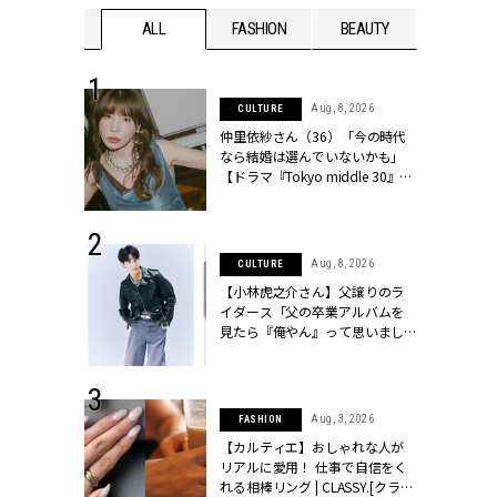
WEDDING
ALL
FASHION
BEAUTY
WEDDIN
 30, 2026
Aug, 8, 2026
CULTURE
リー】1つでも
仲里依紗さん（36）「今の時代
ポメラートの
なら結婚は選んでいないかも」
シリーズに注
【ドラマ『Tokyo middle 30』イ
ッシィ]
ンタビュー】 | CLASSY.[クラッシ
ィ]
 13, 2025
Aug, 8, 2026
CULTURE
ブランドのリ
【小林虎之介さん】父譲りのラ
0代カップルの
イダース「父の卒業アルバムを
SSY.[クラッシ
見たら『俺やん』って思いまし
た（笑）」 | CLASSY.[クラッシ
ィ]
 16, 2026
Aug, 3, 2026
FASHION
はアリ？お呼
【カルティエ】おしゃれな人が
コーデ＆マナ
リアルに愛用！ 仕事で自信をく
Y.[クラッシィ]
れる相棒リング | CLASSY.[クラッ