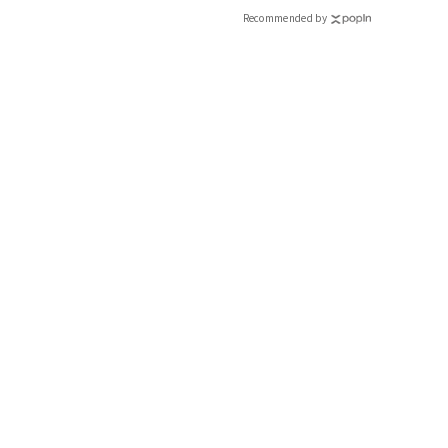
CLASSY.[クラッシィ]
Recommended by
インフルエンサーと共
で着たくなる「名品ブラ