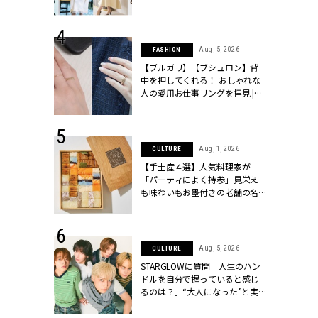
ッシィ]
こなし」 | CLASSY.[クラッシィ]
 24, 2026
Aug, 5, 2026
FASHION
方３選】結婚
【ブルガリ】【ブシュロン】背
“シンプル黒ワ
中を押してくれる！ おしゃれな
フ』で盛るのが
人の愛用お仕事リングを拝見 |
[クラッシィ]
CLASSY.[クラッシィ]
 18, 2025
Aug, 1, 2026
CULTURE
ティエ人気リ
【手土産４選】人気料理家が
ニティetc.
「パーティによく持参」見栄え
選ぶ人増えて
も味わいもお墨付きの老舗の名
[クラッシィ]
物とは？ | CLASSY.[クラッシィ]
 4, 2025
Aug, 5, 2026
CULTURE
急上昇【ブシ
STARGLOWに質問「人生のハン
イダルリン
ドルを自分で握っていると感じ
やすい！ |
るのは？」“大️人になった”と実
ィ]
感する瞬間【3rdシングル
『Drivin' My Life』発売】 |