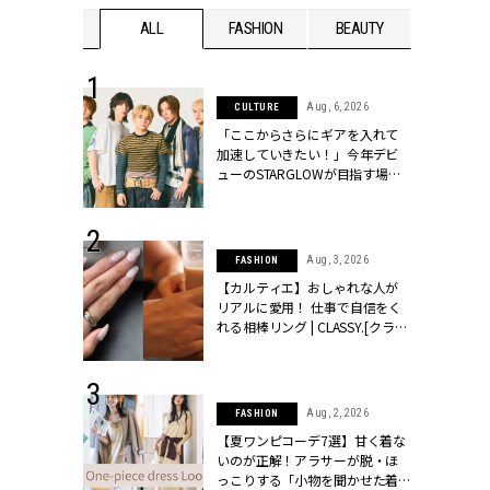
WEDDING
ALL
FASHION
BEAUTY
WEDDIN
 16, 2026
Aug, 6, 2026
CULTURE
はアリ？お呼
「ここからさらにギアを入れて
コーデ＆マナ
加速していきたい！」今年デビ
Y.[クラッシィ]
ューのSTARGLOWが目指す場所
とは？【3rdシングル『Drivin' My
Life』発売】 | CLASSY.[クラッシ
ィ]
 13, 2025
Aug, 3, 2026
FASHION
ブランドのリ
【カルティエ】おしゃれな人が
0代カップルの
リアルに愛用！ 仕事で自信をく
SSY.[クラッシ
れる相棒リング | CLASSY.[クラッ
シィ]
 30, 2026
Aug, 2, 2026
FASHION
リー】1つでも
【夏ワンピコーデ7選】甘く着な
ポメラートの
いのが正解！アラサーが脱・ほ
シリーズに注
っこりする「小物を聞かせた着