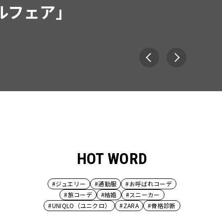
HOT WORD
#ジュエリー
#通勤服
#お呼ばれコーデ
#旅コーデ
#結婚
#スニーカー
#UNIQLO（ユニクロ）
#ZARA
#骨格診断