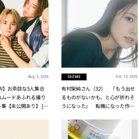
Aug, 5, 2026
Oct, 10, 2025
CULTURE
LOW】お茶目な5人集合
有村架純さん（32） 「もう出せ
90sムードあふれる撮り
るものがないかも、と心が折れそ
集【未公開あり】 |
うになった」 転機になった作品
クラッシィ]
とは | CLASSY.[クラッシィ]