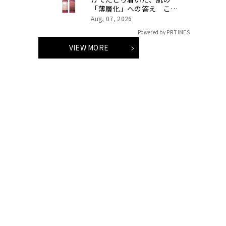
「薄層化」への答え こす
らず、うるおす朝夜別オー
Aug, 07, 2026
ルインワン「ハルメク 薬用
Powered by PR TIMES
美肌液」が、さらなる高機
能化を遂げてリニューア
VIEW MORE
ル！ 8月7日より予約販売
開始