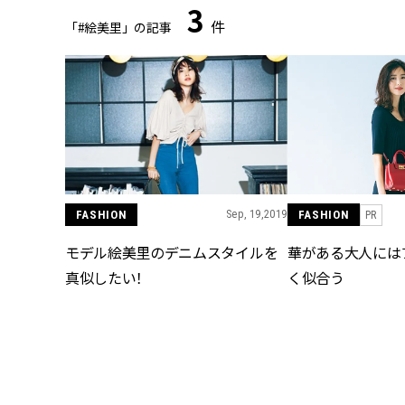
3
件
「#絵美里」の記事
FASHION
Sep, 19,2019
FASHION
PR
モデル絵美里のデニムスタイルを
華がある大人には
真似したい！
く似合う