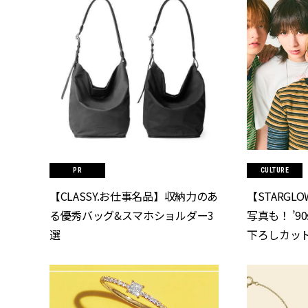
CULTURE
【CLASSY.お仕事名品】収納力のあ
【STARG
る優秀バッグ&スマホショルダー3
写真も！ ’
選
下ろしカット
CLASSY.[