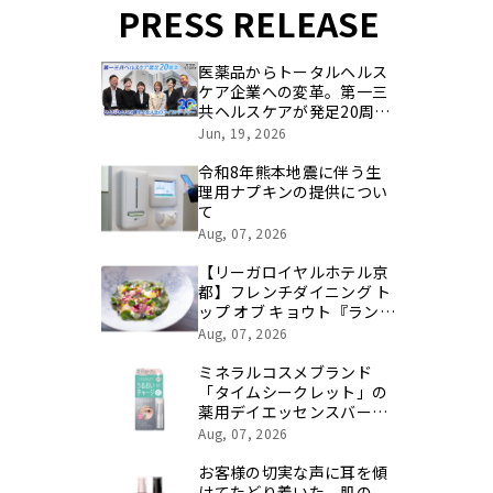
PRESS RELEASE
医薬品からトータルヘルス
ケア企業への変革。第一三
共ヘルスケアが発足20周年
を記念し、製品開発・新カ
Jun, 19, 2026
テゴリ挑戦の舞台や旧社統
合時のエピソードを社員の
令和8年熊本地震に伴う生
想いとともに振り返る特別
理用ナプキンの提供につい
映像を公開！
て
Aug, 07, 2026
【リーガロイヤルホテル京
都】フレンチダイニング ト
ップ オブ キョウト『ランチ
コース 「トゥルネ」×クロ
Aug, 07, 2026
ード・モネ展 入館券付プラ
ン』 販売
ミネラルコスメブランド
「タイムシークレット」の
薬用デイエッセンスバーム
がパッケージを新たに登場
Aug, 07, 2026
お客様の切実な声に耳を傾
けてたどり着いた、肌の