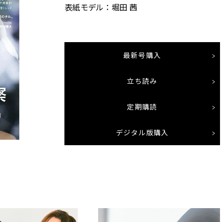
表紙モデル：堀田 茜
最新号購入
立ち読み
定期購読
デジタル版購入