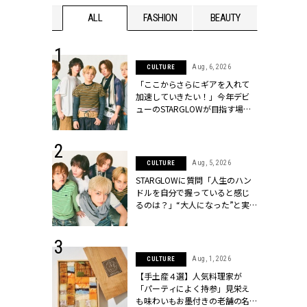
WEDDING
ALL
FASHION
BEAUTY
WEDDIN
 16, 2026
Aug, 6, 2026
CULTURE
はアリ？お呼
「ここからさらにギアを入れて
コーデ＆マナ
加速していきたい！」今年デビ
Y.[クラッシィ]
ューのSTARGLOWが目指す場所
とは？【3rdシングル『Drivin' My
Life』発売】 | CLASSY.[クラッシ
ィ]
 30, 2026
Aug, 5, 2026
CULTURE
リー】1つでも
STARGLOWに質問「人生のハン
ポメラートの
ドルを自分で握っていると感じ
シリーズに注
るのは？」“大️人になった”と実
ッシィ]
感する瞬間【3rdシングル
『Drivin' My Life』発売】 |
CLASSY.[クラッシィ]
 13, 2025
Aug, 1, 2026
CULTURE
ブランドのリ
【手土産４選】人気料理家が
0代カップルの
「パーティによく持参」見栄え
SSY.[クラッシ
も味わいもお墨付きの老舗の名