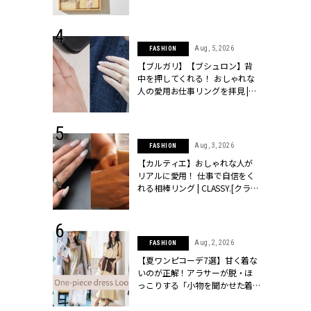
物とは？ | CLASSY.[クラッシィ]
 24, 2026
Aug, 5, 2026
FASHION
方３選】結婚
【ブルガリ】【ブシュロン】背
“シンプル黒ワ
中を押してくれる！ おしゃれな
フ』で盛るのが
人の愛用お仕事リングを拝見 |
[クラッシィ]
CLASSY.[クラッシィ]
 18, 2025
Aug, 3, 2026
FASHION
ティエ人気リ
【カルティエ】おしゃれな人が
ニティetc.
リアルに愛用！ 仕事で自信をく
選ぶ人増えて
れる相棒リング | CLASSY.[クラッ
[クラッシィ]
シィ]
 24, 2026
Aug, 2, 2026
FASHION
服”は【セオ
【夏ワンピコーデ7選】甘く着な
婚式にも仕事
いのが正解！アラサーが脱・ほ
シック４選 |
っこりする「小物を聞かせた着
ィ]
こなし」 | CLASSY.[クラッシィ]