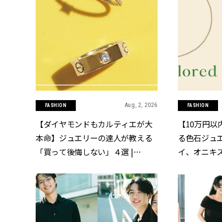
Aug, 2, 2026
FASHION
FASHION
【ダイヤモンドもカルティエが大
【10万円以
本命】ジュエリーの達人が教える
る色石ジュ
「買って後悔しない」４選 |
イ、オニキスなど
CLASSY.[クラッシィ]
ッシィ]