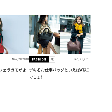
BEAUTY
Aug, 5, 2026
Feb,
BEAUTY
WEDDING
忙しい毎日に「うるおいター
結婚式に黒ドレス
ボ」を。新【SOFINA BASIC＋】
ばれで失敗しない
のお手入れでうるおってなめら
ーを解説 | CLASS
かな肌を目指す | CLASSY.[クラッ
シィ]
Nov, 28,2018
FASHION
Sep, 28,2018
PR
Aug, 6, 2026
Jun,
BEAUTY
WEDDING
【ヘアアクセ6選】手抜きに見え
【一生ものジュエ
フェラガモがよ
デキるお仕事バッグといえばATAO
ない！アラサーのまとめ髪が垢
存在感が際立つ！
抜ける「即戦力アクセ」たち |
「トゥギャザー」
でしょ！
CLASSY.[クラッシィ]
目 | CLASSY.[クラ
Aug, 5, 2026
Aug,
BEAUTY
WEDDING
ユニクロ名品も！日焼け対策ガ
【結婚指輪】人気
チ勢の「ないと無理」なアイテ
ング22選｜20〜3
ムハック7選 | CLASSY.[クラッシ
エピソードも | CLA