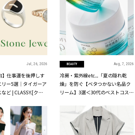
Jul, 26, 2026
Aug, 7, 2026
BEAUTY
内】仕事運を後押しす
冷房・紫外線etc...「夏の隠れ乾
エリー5選｜タイガーア
燥」を防ぐ【ベタつかない名品ク
 | CLASSY.[クラ
リーム】3選＜30代のベストコスメ
＞ | CLASSY.[クラッシィ]