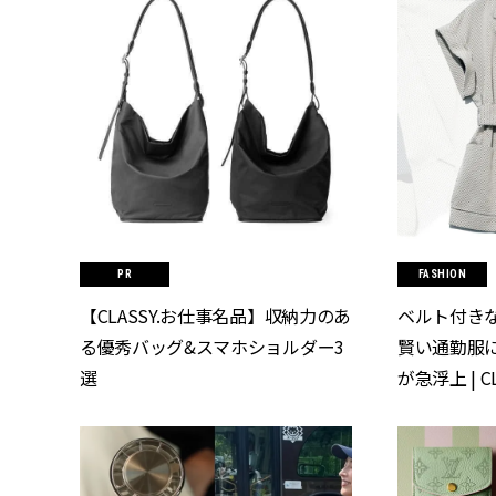
FASHION
【CLASSY.お仕事名品】収納力のあ
ベルト付き
る優秀バッグ&スマホショルダー3
賢い通勤服
選
が急浮上 | C