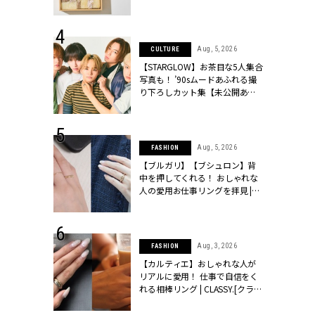
ッシィ]
物とは？ | CLASSY.[クラッシィ]
 28, 2026
Aug, 5, 2026
CULTURE
結婚指輪は“結
【STARGLOW】お茶目な5人集合
最愛リングが大
写真も！ ’90sムードあふれる撮
クラッシィ]
り下ろしカット集【未公開あ
り】 | CLASSY.[クラッシィ]
 24, 2025
Aug, 5, 2026
FASHION
れバッグ最新
【ブルガリ】【ブシュロン】背
プラダetc.
中を押してくれる！ おしゃれな
力あり」が条
人の愛用お仕事リングを拝見 |
クラッシィ]
CLASSY.[クラッシィ]
 24, 2026
Aug, 3, 2026
FASHION
方３選】結婚
【カルティエ】おしゃれな人が
“シンプル黒ワ
リアルに愛用！ 仕事で自信をく
フ』で盛るのが
れる相棒リング | CLASSY.[クラッ
[クラッシィ]
シィ]