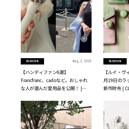
Aug, 2, 2026
FASHION
FASHION
【ハンディファン6選】
【ルイ・ヴ
Francfranc、cadoなど。おしゃれ
月19日のラ
な人が選んだ愛用品を公開！ |
新作財布 | C
CLASSY.[クラッシィ]