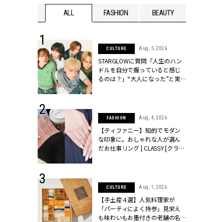
WEDDING
ALL
FASHION
BEAUTY
WEDDIN
 16, 2026
Aug, 5, 2026
CULTURE
はアリ？お呼
STARGLOWに質問「人生のハン
コーデ＆マナ
ドルを自分で握っていると感じ
Y.[クラッシィ]
るのは？」“大️人になった”と実
感する瞬間【3rdシングル
『Drivin' My Life』発売】 |
CLASSY.[クラッシィ]
 13, 2025
Aug, 4, 2026
FASHION
ブランドのリ
【ティファニー】知的でモダン
0代カップルの
な印象に。おしゃれな人が選ん
SSY.[クラッシ
だお仕事リング | CLASSY.[クラッ
シィ]
 30, 2026
Aug, 1, 2026
CULTURE
リー】1つでも
【手土産４選】人気料理家が
ポメラートの
「パーティによく持参」見栄え
シリーズに注
も味わいもお墨付きの老舗の名