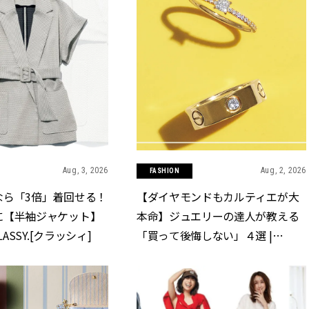
Aug, 3, 2026
Aug, 2, 2026
FASHION
なら「3倍」着回せる！
【ダイヤモンドもカルティエが大
に【半袖ジャケット】
本命】ジュエリーの達人が教える
LASSY.[クラッシィ]
「買って後悔しない」４選 |
CLASSY.[クラッシィ]