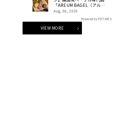
たな伝統のかたち。
「AREUM BAGEL（アルム
ベーグル）」が小岩に出店
Aug, 06, 2026
Powered by PR TIMES
VIEW MORE