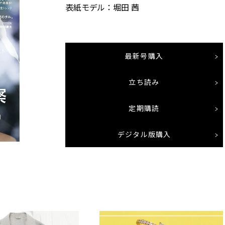
表紙モデル：堀田 茜
最新号購入
立ち読み
定期購読
デジタル版購入