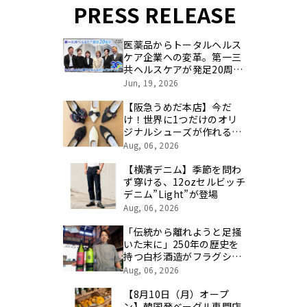
PRESS RELEASE
医薬品からトータルヘルス
ケア企業への変革。第一三
共ヘルスケアが発足20周年
を記念し、製品開発・新カ
Jun, 19, 2026
テゴリ挑戦の舞台や旧社統
合時のエピソードを社員の
【阪急うめだ本店】今だ
想いとともに振り返る特別
け！世界に1つだけのオリ
映像を公開！
ジナルシューズが作れる
「Öffen(オッフェン)」のカ
Aug, 06, 2026
スタマイズイベントを開催
【横濱デニム】季節を問わ
ず穿ける、12ozセルビッチ
デニム”Light”が登場
Aug, 06, 2026
「伝統から離れようと足掻
いた末に」250年の歴史を
持つ白杉酒造がフラグシッ
プとなる『shirakiku
Aug, 06, 2026
AVANT-GARDE（アヴァン
ギャルド）』２銘柄を発
【8月10日（月）オープ
売。食用米で造る酒蔵の新
ン】韓国発ベーグル専門店