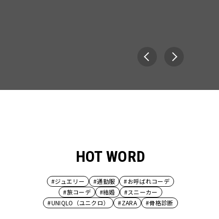
HOT WORD
#ジュエリー
#通勤服
#お呼ばれコーデ
#旅コーデ
#結婚
#スニーカー
#UNIQLO（ユニクロ）
#ZARA
#骨格診断