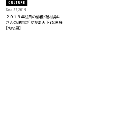
CULTURE
Sep, 27,2019
２０１９年注目の俳優・磯村勇斗
さんの理想は「かかあ天下」な家庭
【旬な男】
RANKING
ALL
FASHION
BEAUTY
Aug, 5, 2026
CULTURE
STARGLOWに質問「人生のハンドルを自分で握
っていると感じるのは？」“大️人になった”と実
感する瞬間【3rdシングル『Drivin' My Life』発
売】 | CLASSY.[クラッシィ]