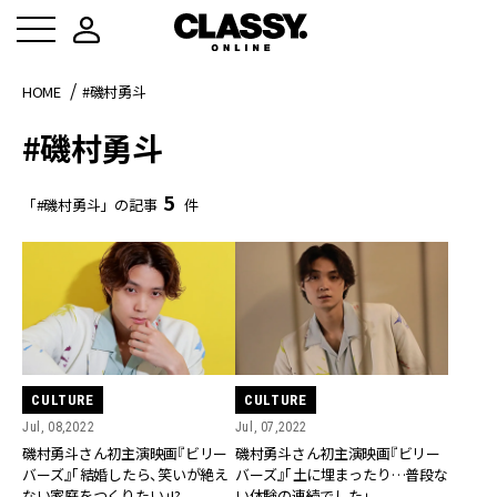
HOME
#磯村勇斗
#磯村勇斗
5
「#磯村勇斗」の記事
件
CULTURE
CULTURE
Jul, 08,2022
Jul, 07,2022
磯村勇斗さん初主演映画『ビリー
磯村勇斗さん初主演映画『ビリー
バーズ』「結婚したら、笑いが絶え
バーズ』「土に埋まったり…普段な
ない家庭をつくりたい」!?
い体験の連続でした」