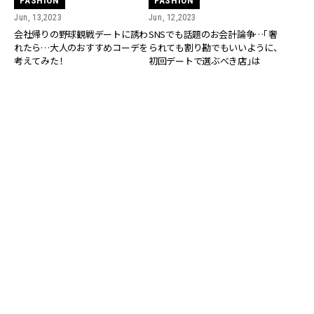
FASHION
FASHION
Jun, 13,2023
Jun, 12,2023
会社帰りの野球観戦デートに誘わ
SNSでも話題のお会計論争…「奢
れたら…大人のおすすめコーデを
られても割り勘でもいいように、
考えてみた！
初回デートで選ぶべき店」は
RANKING
ALL
FASHION
BEAUTY
Aug, 8, 2026
CULTURE
【小林虎之介さん】父譲りのライダース「父の
卒業アルバムを見たら『俺やん』って思いまし
た（笑）」 | CLASSY.[クラッシィ]