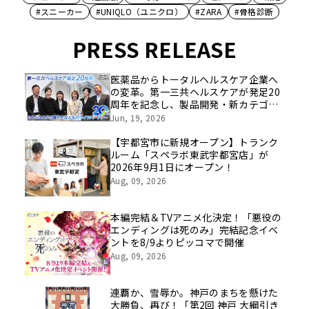
#スニーカー
#UNIQLO（ユニクロ）
#ZARA
#骨格診断
PRESS RELEASE
医薬品からトータルヘルスケア企業へ
の変革。第一三共ヘルスケアが発足20
周年を記念し、製品開発・新カテゴリ
挑戦の舞台や旧社統合時のエピソード
Jun, 19, 2026
を社員の想いとともに振り返る特別映
像を公開！
【宇都宮市に新規オープン】トランク
ルーム「スペラボ東武宇都宮店」が
2026年9月1日にオープン！
Aug, 09, 2026
本編完結＆TVアニメ化決定！「悪役の
エンディングは死のみ」完結記念イベ
ントを8/9よりピッコマで開催
Aug, 09, 2026
連覇か、雪辱か。神戸のまちを懸けた
大勝負、再び！「第2回 神戸 大綱引き