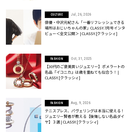
Jul, 26, 2026
CULTURE
俳優・中沢元紀さん「一番リフレッシュできる
場所はおじいちゃんの家」CLASSY.7月号インタ
ビュー＜全文公開＞ | CLASSY.[クラッシィ]
Oct, 31, 2025
FASHION
【30代のご褒美買いジュエリー】ポメラートの
名品『イコニカ』は歳を重ねても似合う！ |
CLASSY.[クラッシィ]
Aug, 9, 2026
FASHION
テニスブレス、パヴェリングは本当に使える！
ジュエリー賢者が教える【後悔しない名品ダイ
ヤ】３選 | CLASSY.[クラッシィ]