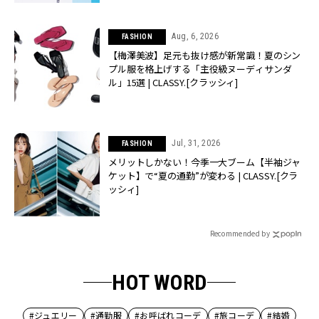
Aug, 6, 2026
FASHION
【梅澤美波】足元も抜け感が新常識！夏のシン
プル服を格上げする「主役級ヌーディサンダ
ル」15選 | CLASSY.[クラッシィ]
Jul, 31, 2026
FASHION
メリットしかない！今季一大ブーム【半袖ジャ
ケット】で“夏の通勤”が変わる | CLASSY.[クラ
ッシィ]
Recommended by
HOT WORD
#ジュエリー
#通勤服
#お呼ばれコーデ
#旅コーデ
#結婚