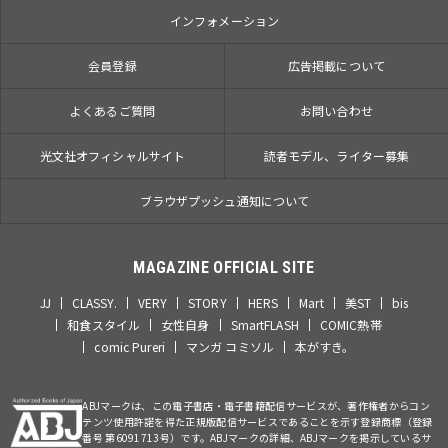
インフォメーション
会員登録
広告掲載について
よくあるご質問
お問い合わせ
光文社オフィシャルサイト
読者モデル、ライター募集
ブラウザプッシュ通知について
MAGAZINE OFFICIAL SITE
JJ
CLASSY.
VERY
STORY
HERS
Mart
美ST
bis
和食スタイル
女性自身
SmartFLASH
COMIC熱帯
comic Pureri
マンガ コミソル
本がすき。
ABJマークは、この電子書店・電子書籍配信サービスが、著作権者からコン
テンツ使用許諾を得た正規版配信サービスであることを示す登録商標（登録
番号 第6091713号）です。ABJマークの詳細、ABJマークを掲示しているサ