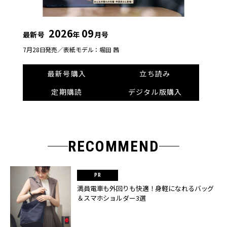
2026
09
最新号
年
月号
7月28日発売／
表紙モデル：堀田 茜
最新号購入
立ち読み
定期購読
デジタル版購入
RECOMMEND
満員電車も外回りも快適！身軽になれるバッグ
＆スマホショルダー3選