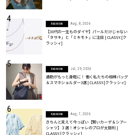
Aug, 8, 2026
FASHION
【30代の一生ものダイヤ】パールだけじゃない
「タサキ」と「ミキモト」に注目 | CLASSY.[ク
ラッシィ]
Jul, 29, 2026
FASHION
通勤がもっと身軽に！ 働く私たちの相棒バッグ
＆スマホショルダー3選 | CLASSY.[クラッシィ]
Aug, 7, 2026
FASHION
きちんと見えて今っぽい【賢いカーデ＆シアー
シャツ】３選！オシャレのプロが太鼓判 |
CLASSY.[クラッシィ]