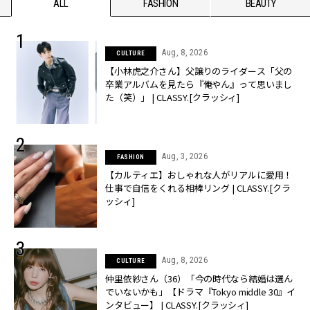
ALL
FASHION
BEAUTY
Aug, 8, 2026
CULTURE
【小林虎之介さん】父譲りのライダース「父の
卒業アルバムを見たら『俺やん』って思いまし
た（笑）」 | CLASSY.[クラッシィ]
Aug, 3, 2026
FASHION
【カルティエ】おしゃれな人がリアルに愛用！
仕事で自信をくれる相棒リング | CLASSY.[クラ
ッシィ]
Aug, 8, 2026
CULTURE
仲里依紗さん（36）「今の時代なら結婚は選ん
でいないかも」【ドラマ『Tokyo middle 30』イ
ンタビュー】 | CLASSY.[クラッシィ]