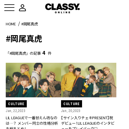
HOME
#岡尾真虎
#岡尾真虎
4
「#岡尾真虎」の記事
件
CULTURE
CULTURE
Jan, 20,2023
Jan, 22,2023
【サイン入りチェキPRESENT】祝
LIL LEAGUEで一番甘えん坊なの
デビュー！LIL LEAGUEのインタビ
は…？ メンバー同士の性格分析
ューをプレイバック♡
を総まとめ！