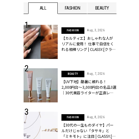
WEDDING
ALL
FASHION
BEAUTY
WEDDIN
 30, 2026
Aug, 3, 2026
FASHION
リー】1つでも
【カルティエ】おしゃれな人が
ポメラートの
リアルに愛用！ 仕事で自信をく
シリーズに注
れる相棒リング | CLASSY.[クラッ
ッシィ]
シィ]
 16, 2026
Aug, 7, 2026
BEAUTY
はアリ？お呼
【UV下地】酷暑に頼れる！
コーデ＆マナ
2,000円台〜3,000円台の名品3選
Y.[クラッシィ]
｜30代美容ライターが正直レビ
ュー | CLASSY.[クラッシィ]
 13, 2025
Aug, 8, 2026
FASHION
ブランドのリ
【30代の一生ものダイヤ】パー
0代カップルの
ルだけじゃない「タサキ」と
SSY.[クラッシ
「ミキモト」に注目 | CLASSY.[ク