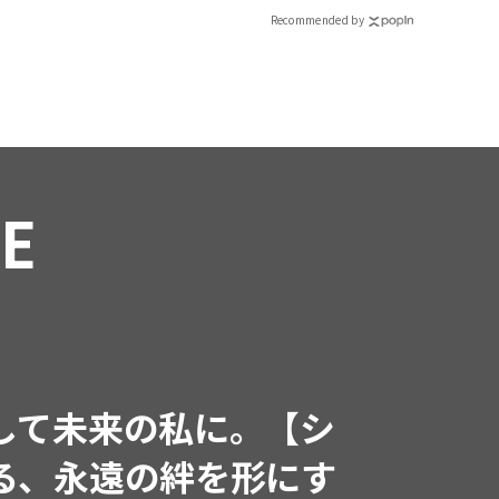
Recommended by
ATURE
Jul, 15,2026
PR
CB】人気インフルエンサーと共
作! 週5で着たくなる「名品ブラ