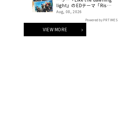
light』のEDテーマ「Rise
Sunshine ALL HEROES
Aug, 08, 2026
Ver.」がフルサイズ配信決
Powered by PR TIMES
定！
VIEW MORE