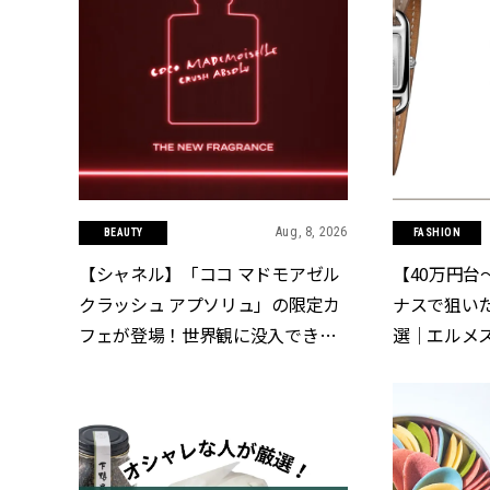
Aug, 8, 2026
BEAUTY
FASHION
【シャネル】「ココ マドモアゼル
【40万円台
クラッシュ アプソリュ」の限定カ
ナスで狙い
フェが登場！世界観に没入できる
選｜エルメス
体験型イベントが開催 | CLASSY.
CLASSY.[
[クラッシィ]