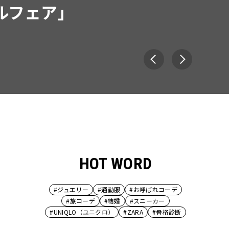
」２選
HOT WORD
#ジュエリー
#通勤服
#お呼ばれコーデ
#旅コーデ
#結婚
#スニーカー
#UNIQLO（ユニクロ）
#ZARA
#骨格診断