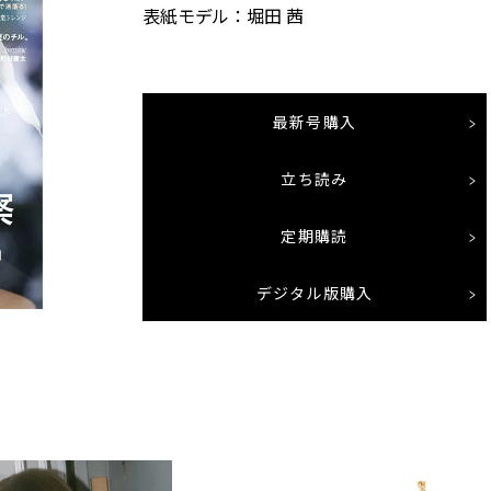
表紙モデル：堀田 茜
最新号購入
立ち読み
定期購読
デジタル版購入