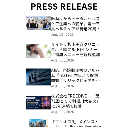
PRESS RELEASE
医薬品からトータルヘルス
ケア企業への変革。第一三
共ヘルスケアが発足20周年
を記念し、製品開発・新カ
Jun, 19, 2026
テゴリ挑戦の舞台や旧社統
合時のエピソードを社員の
サイトリ杉山美容クリニッ
想いとともに振り返る特別
ク、「膣フル(R)インナー」
映像を公開！
に特典メニューを新規追加
Aug, 08, 2026
AliA、再始動後初のアルバ
ム『mate』本日より配信
開始！リリックビデオも公
開！
Aug, 08, 2026
株式会社FREEDiVE、「第
71回とりで利根川大花火」
に3年連続で協賛
Aug, 08, 2026
『エリオスR』メインスト
ーリー『Like the dawning