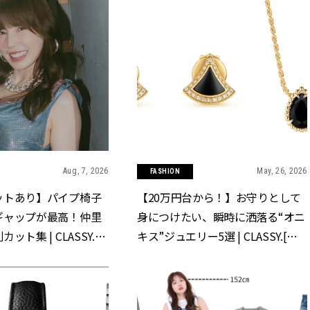
Aug, 7, 2026
May, 26, 2026
FASHION
ットあり】パイプ椅子
【20万円台から！】お守りとして
ギャップが最高！仲里
身につけたい、瞬時に洒落る“オニ
ット集 | CLASSY.
キス”ジュエリー5選 | CLASSY.[ク
]
ラッシィ]