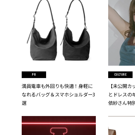
CULTURE
満員電車も外回りも快適！身軽に
【未公開カ
なれるバッグ＆スマホショルダー3
とドレスの
選
依紗さん特別カ
[クラッシィ