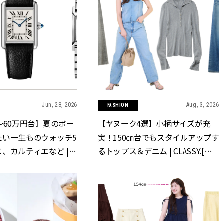
Jun, 28, 2026
Aug, 3, 2026
FASHION
〜60万円台】夏のボー
【ヤヌーク4選】小柄サイズが充
たい一生ものウォッチ5
実！150㎝台でもスタイルアップす
、カルティエなど |
るトップス＆デニム | CLASSY.[ク
クラッシィ]
ラッシィ]