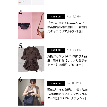
ラッシィ]
 24, 2026
Aug, 7, 2026
FASHION
方３選】結婚
「それ、ホントにユニクロ？」
“シンプル黒ワ
な高揚感小物に注目！【女性誌
フ』で盛るのが
スタッフのリアル買い３選】 |
[クラッシィ]
CLASSY.[クラッシィ]
 9, 2025
Aug, 6, 2026
FASHION
】ドレスに馴
万能ジャケットは“半袖”説！品
的な「サブバ
良く着られる【サファリ型ジャ
テプリマ、フェ
ケット】は着回し力に注目 |
SY.[クラッシ
CLASSY.[クラッシィ]
 18, 2025
Jul, 29, 2026
FASHION
ティエ人気リ
通勤がもっと身軽に！ 働く私た
ニティetc.
ちの相棒バッグ＆スマホショル
選ぶ人増えて
ダー3選 | CLASSY.[クラッシィ]
[クラッシィ]