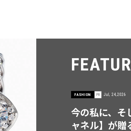
FE
FASHION
【I
同制