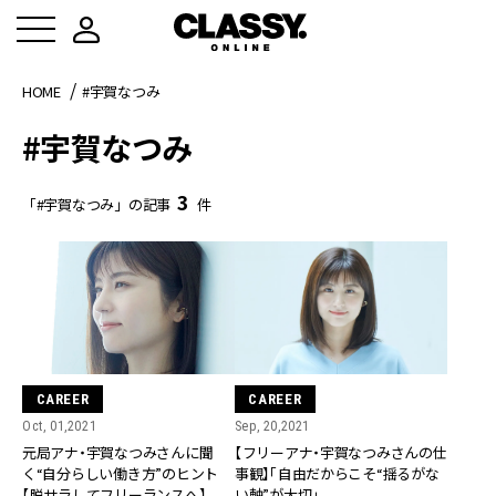
HOME
#宇賀なつみ
#宇賀なつみ
3
「#宇賀なつみ」の記事
件
CAREER
CAREER
Oct, 01,2021
Sep, 20,2021
元局アナ・宇賀なつみさんに聞
【フリーアナ・宇賀なつみさんの仕
く“自分らしい働き方”のヒント
事観】「自由だからこそ“揺るがな
【脱サラしてフリーランスへ】
い軸”が大切」