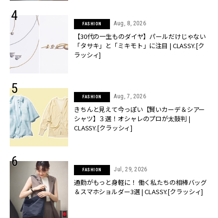
Aug, 8, 2026
FASHION
【30代の一生ものダイヤ】パールだけじゃない
「タサキ」と「ミキモト」に注目 | CLASSY.[ク
ラッシィ]
Aug, 7, 2026
FASHION
きちんと見えて今っぽい【賢いカーデ＆シアー
シャツ】３選！オシャレのプロが太鼓判 |
CLASSY.[クラッシィ]
Jul, 29, 2026
FASHION
通勤がもっと身軽に！ 働く私たちの相棒バッグ
＆スマホショルダー3選 | CLASSY.[クラッシィ]