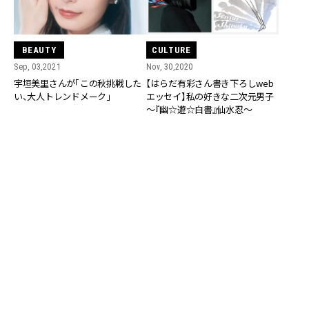
BEAUTY
CULTURE
Sep, 03,2021
Nov, 30,2020
宇垣美里さんが「この秋挑戦した
【はらだ有彩さん書き下ろしweb
い、大人トレンドメーク」
エッセイ】私の好きな二次元男子
～『幽☆遊☆白書』仙水忍～
CULTURE
CULTURE
Nov, 18,2020
Nov, 14,2020
私の好きな二次元男子～
【宇垣美里さん書き下ろしwebエ
『HUNTER×HUNTER』クロロ=ルシ
ッセイ】私の好きな二次元男子～
ルフル～【石井美絵子さん書き下
『銀魂』坂田銀時～
ろしwebエッセイ】