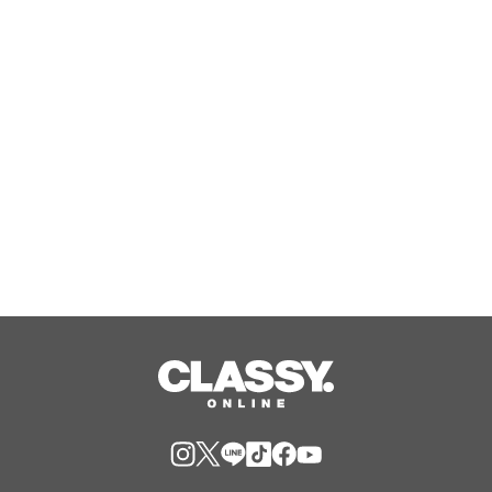
ト)ELFINDOLLから「Kids ネイルチッ
プ」が新登場！
Aug, 06, 2026
【シティホール西宮】参加無料！8月9
日(日)に「ベルコde盆踊り」開催！世
界大会優勝のチアダンスチーム
「DTD」がやってくる！
Aug, 05, 2026