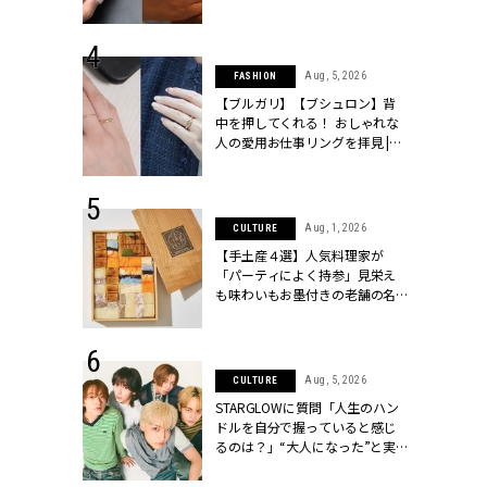
[クラッシィ]
シィ]
 13, 2025
Aug, 5, 2026
FASHION
ブランドのリ
【ブルガリ】【ブシュロン】背
0代カップルの
中を押してくれる！ おしゃれな
SSY.[クラッシ
人の愛用お仕事リングを拝見 |
CLASSY.[クラッシィ]
 18, 2025
Aug, 1, 2026
CULTURE
ティエ人気リ
【手土産４選】人気料理家が
ニティetc.
「パーティによく持参」見栄え
選ぶ人増えて
も味わいもお墨付きの老舗の名
[クラッシィ]
物とは？ | CLASSY.[クラッシィ]
 4, 2025
Aug, 5, 2026
CULTURE
急上昇【ブシ
STARGLOWに質問「人生のハン
イダルリン
ドルを自分で握っていると感じ
やすい！ |
るのは？」“大️人になった”と実
ィ]
感する瞬間【3rdシングル
『Drivin' My Life』発売】 |