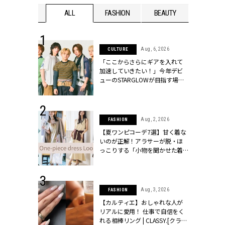
WEDDING
ALL
FASHION
BEAUTY
WEDDIN
 16, 2026
Aug, 6, 2026
CULTURE
はアリ？お呼
「ここからさらにギアを入れて
コーデ＆マナ
加速していきたい！」今年デビ
Y.[クラッシィ]
ューのSTARGLOWが目指す場所
とは？【3rdシングル『Drivin' My
Life』発売】 | CLASSY.[クラッシ
ィ]
 30, 2026
Aug, 2, 2026
FASHION
リー】1つでも
【夏ワンピコーデ7選】甘く着な
ポメラートの
いのが正解！アラサーが脱・ほ
シリーズに注
っこりする「小物を聞かせた着
ッシィ]
こなし」 | CLASSY.[クラッシィ]
 24, 2026
Aug, 3, 2026
FASHION
方３選】結婚
【カルティエ】おしゃれな人が
“シンプル黒ワ
リアルに愛用！ 仕事で自信をく
フ』で盛るのが
れる相棒リング | CLASSY.[クラッ