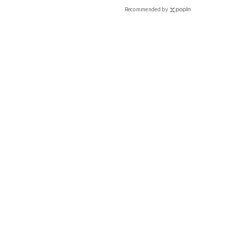
CLASSY.[クラッシィ]
Recommended by
インフルエンサーと共
で着たくなる「名品ブラ