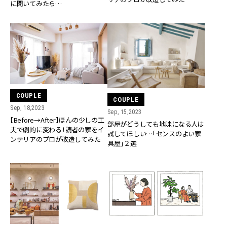
に聞いてみたら…
COUPLE
COUPLE
Sep, 18,2023
Sep, 15,2023
【Before→After】ほんの少しの工
部屋がどうしても地味になる人は
夫で劇的に変わる！読者の家をイ
試してほしい…「センスのよい家
ンテリアのプロが改造してみた
具屋」２選