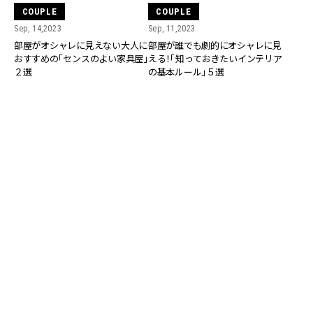
COUPLE
COUPLE
Sep, 14,2023
Sep, 11,2023
部屋がオシャレに見えない大人に
部屋が誰でも劇的にオシャレに見
おすすめの「センスのよい家具屋」
える！「知っておきたいインテリア
２選
の基本ルール」５選
COUPLE
Apr, 23,2021
COUPLE
『人は話し方が9割』著者が教える
Feb, 06,2021
「結婚したい女」と思わせるフレー
【同棲カップルのリアル「天国と地
ズ3つ
獄」②】「引っ越しを伴う別れはツ
ラすぎる…」