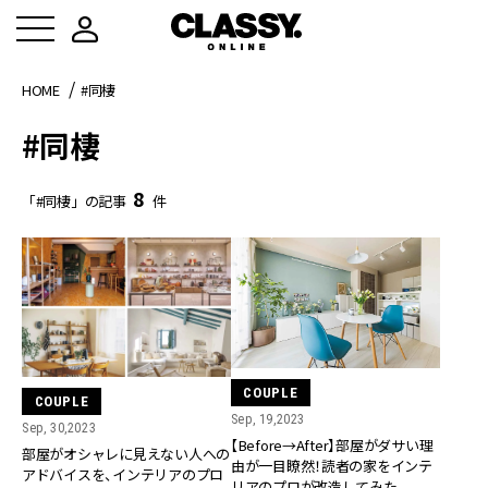
HOME
#同棲
#同棲
8
「#同棲」の記事
件
COUPLE
COUPLE
Sep, 19,2023
Sep, 30,2023
【Before→After】部屋がダサい理
部屋がオシャレに見えない人への
由が一目瞭然！読者の家をインテ
アドバイスを、インテリアのプロ
リアのプロが改造してみた