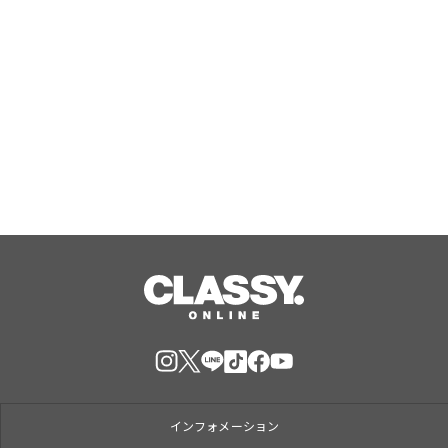
『エリオスR』メインストーリー
『Like the dawning light』のEDテー
マ「Rise Sunshine ALL HEROES
Ver.」がフルサイズ配信決定！
Aug, 08, 2026
インフォメーション