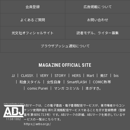
会員登録
広告掲載について
よくあるご質問
お問い合わせ
光文社オフィシャルサイト
読者モデル、ライター募集
ブラウザプッシュ通知について
MAGAZINE OFFICIAL SITE
JJ
CLASSY.
VERY
STORY
HERS
Mart
美ST
bis
和食スタイル
女性自身
SmartFLASH
COMIC熱帯
comic Pureri
マンガ コミソル
本がすき。
ABJマークは、この電子書店・電子書籍配信サービスが、著作権者からコン
テンツ使用許諾を得た正規版配信サービスであることを示す登録商標（登録
番号 第6091713号）です。ABJマークの詳細、ABJマークを掲示しているサ
ービスの一覧はこちらです。
https://aebs.or.jp/