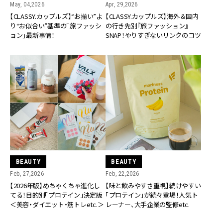
May, 04,2026
Apr, 29,2026
【CLASSY.カップルズ】“お揃い”よ
【CLASSY.カップルズ】海外＆国内
り“お似合い”基準の「旅ファッシ
の行き先別『旅ファッション』
ョン」最新事情！
SNAP！やりすぎないリンクのコツ
BEAUTY
BEAUTY
Feb, 27,2026
Feb, 22,2026
【2026年版】めちゃくちゃ進化し
【味と飲みやすさ重視】続けやすい
てる！目的別「プロテイン」決定版
「プロテイン」が続々登場！人気ト
＜美容・ダイエット・筋トレetc.＞
レーナー、大手企業の監修etc.