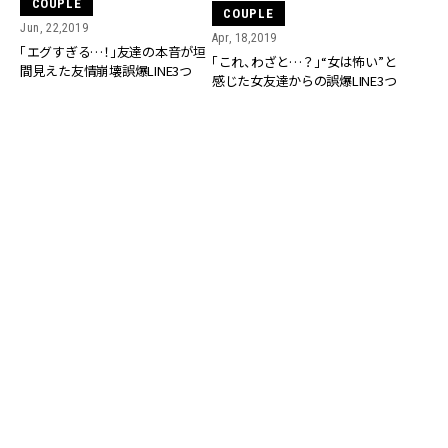
COUPLE
COUPLE
Jun, 22,2019
Apr, 18,2019
「エグすぎる…！」友達の本音が垣
「これ、わざと…？」“女は怖い”と
間見えた友情崩壊誤爆LINE3つ
感じた女友達からの誤爆LINE3つ
COUPLE
COUPLE
Dec, 01,2018
Feb, 21,2019
「うちの会社にもいるかも…」男女
ドン引き！女友達に送った誤爆
からモテる愛され女子の特徴4つ
LINE4つ