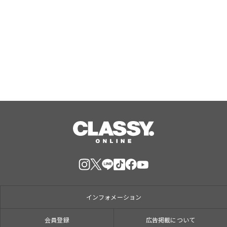
【Butter Butler】がJR東京駅に期間
限定で催事出店中。催事限定の新商品
『バタークグロフ（オレンジ）』をご
用意してお待ちしております！
Aug, 07, 2026
インフォメーション
会員登録
広告掲載について