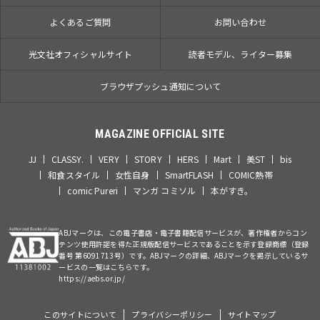
よくあるご質問
お問い合わせ
光文社オフィシャルサイト
読者モデル、ライター募集
ブラウザプッシュ通知について
MAGAZINE OFFICIAL SITE
JJ
CLASSY.
VERY
STORY
HERS
Mart
美ST
bis
和食スタイル
女性自身
SmartFLASH
COMIC熱帯
comic Pureri
マンガ コミソル
本がすき。
ABJマークは、この電子書店・電子書籍配信サービスが、著作権者からコン
テンツ使用許諾を得た正規版配信サービスであることを示す登録商標（登録
番号 第6091713号）です。ABJマークの詳細、ABJマークを掲示しているサ
ービスの一覧はこちらです。
https://aebs.or.jp/
このサイトについて
プライバシーポリシー
サイトマップ