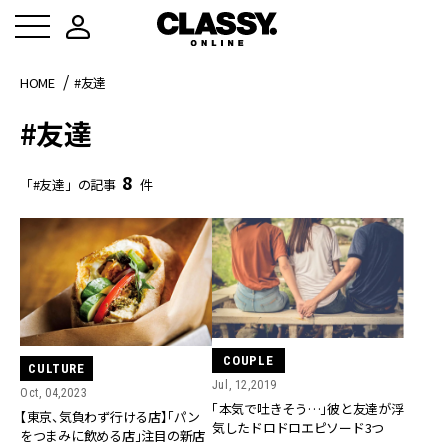
HOME
#友達
#友達
8
「#友達」の記事
件
COUPLE
CULTURE
Jul, 12,2019
Oct, 04,2023
「本気で吐きそう…」彼と友達が浮
【東京、気負わず行ける店】「パン
気したドロドロエピソード3つ
をつまみに飲める店」注目の新店