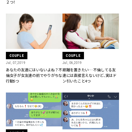
２つ！
COUPLE
COUPLE
Jul, 07,2019
Jul, 06,2019
あなたの友達にはいないよね？不
距離を置きたい… 不倫してる友
倫女子が女友達の前でやりがちな
達には直接言えないけど、実はド
行動5つ
ン引いたこと4つ