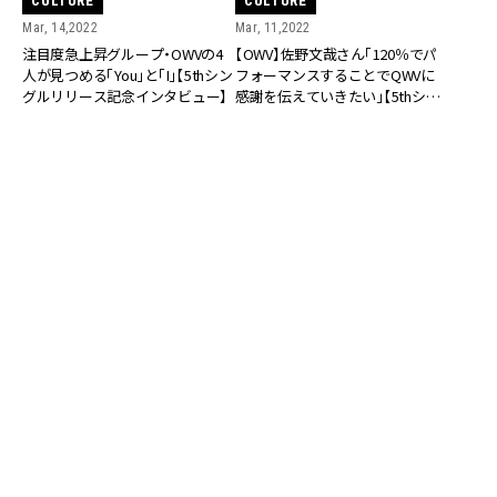
CULTURE
CULTURE
Mar, 14,2022
Mar, 11,2022
注目度急上昇グループ・OWVの4
【OWV】佐野文哉さん「120％でパ
人が見つめる「You」と「I」【5thシン
フォーマンスすることでQWVに
グルリリース記念インタビュー】
感謝を伝えていきたい」【5thシン
グル「You」リリース】
RANKING
ALL
FASHION
BEAUTY
Aug, 5, 2026
CULTURE
STARGLOWに質問「人生のハンドルを自分で握
っていると感じるのは？」“大️人になった”と実
感する瞬間【3rdシングル『Drivin' My Life』発
売】 | CLASSY.[クラッシィ]