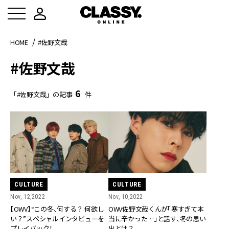
HOME
#佐野文哉
#佐野文哉
6
「#佐野文哉」の記事
件
CULTURE
CULTURE
Nov, 12,2022
Nov, 10,2022
【OWV】“この冬、何する？ 何欲し
OWV佐野文哉くんが「寒すぎて本
い？”スペシャルインタビューを
当に辛かった…」と話す、冬の思い
プレイバック！
出とは？