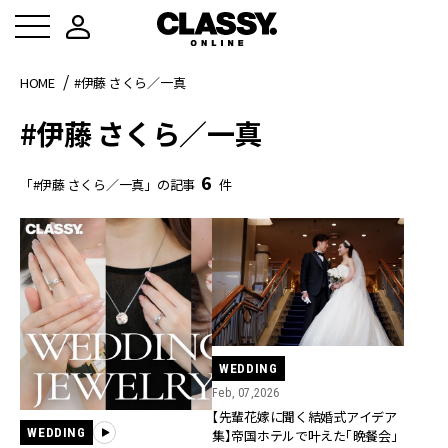
HOME
#伊藤 さくら／一真
#伊藤 さくら／一真
6
「#伊藤 さくら／一真」の記事
件
WEDDING
Feb, 07,2026
【先輩花嫁に聞く結婚式アイデア
WEDDING
集】帝国ホテルで叶えた「晩餐会」