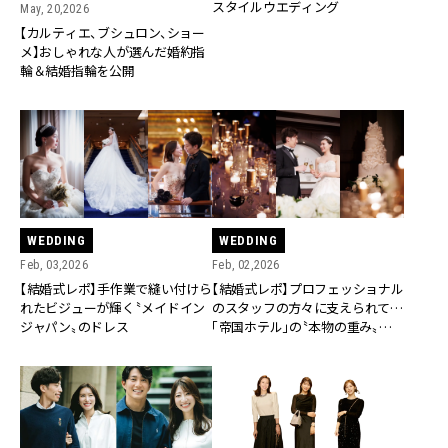
スタイルウエディング
May, 20,2026
【カルティエ、ブシュロン、ショー
メ】おしゃれな人が選んだ婚約指
輪＆結婚指輪を公開
WEDDING
WEDDING
Feb, 03,2026
Feb, 02,2026
【結婚式レポ】手作業で縫い付けら
【結婚式レポ】プロフェッショナル
れたビジューが輝く〝メイドイン
のスタッフの方々に支えられて…
ジャパン〟のドレス
「帝国ホテル」の〝本物の重み〟を
感じた一日