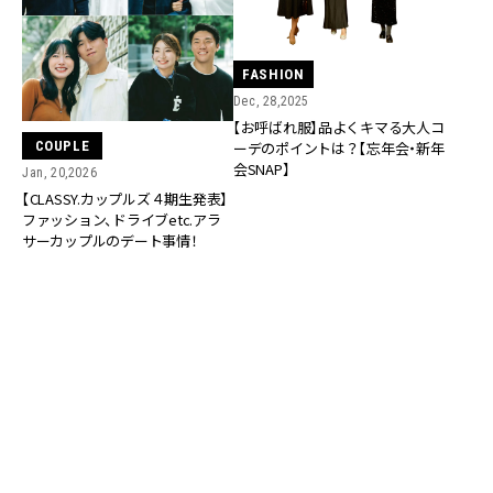
FASHION
Dec, 28,2025
【お呼ばれ服】品よくキマる大人コ
COUPLE
ーデのポイントは？【忘年会・新年
会SNAP】
Jan, 20,2026
【CLASSY.カップルズ４期生発表】
ファッション、ドライブetc.アラ
サーカップルのデート事情！
RANKING
ALL
FASHION
BEAUTY