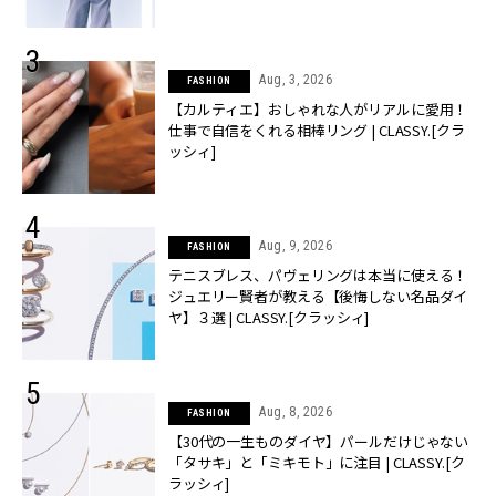
Aug, 3, 2026
FASHION
【カルティエ】おしゃれな人がリアルに愛用！
仕事で自信をくれる相棒リング | CLASSY.[クラ
ッシィ]
Aug, 9, 2026
FASHION
テニスブレス、パヴェリングは本当に使える！
ジュエリー賢者が教える【後悔しない名品ダイ
ヤ】３選 | CLASSY.[クラッシィ]
Aug, 8, 2026
FASHION
【30代の一生ものダイヤ】パールだけじゃない
「タサキ」と「ミキモト」に注目 | CLASSY.[ク
ラッシィ]