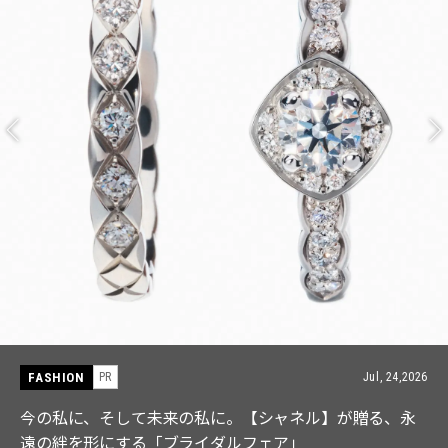
FASHION
PR
Jul, 15,2026
【ICB】人気インフルエンサーと共同制作! 週5で着たく
なる「名品ブラウス」２選