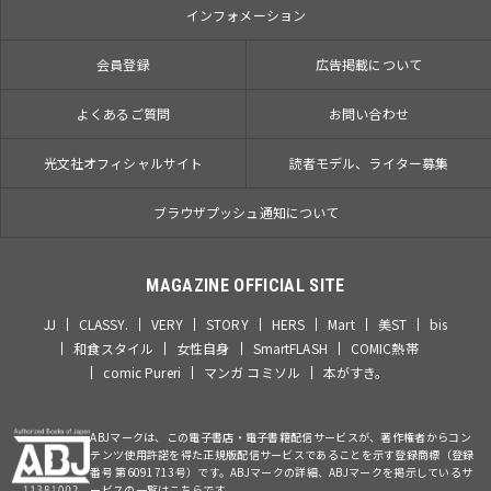
インフォメーション
会員登録
広告掲載について
よくあるご質問
お問い合わせ
光文社オフィシャルサイト
読者モデル、ライター募集
ブラウザプッシュ通知について
MAGAZINE OFFICIAL SITE
JJ
CLASSY.
VERY
STORY
HERS
Mart
美ST
bis
和食スタイル
女性自身
SmartFLASH
COMIC熱帯
comic Pureri
マンガ コミソル
本がすき。
ABJマークは、この電子書店・電子書籍配信サービスが、著作権者からコン
テンツ使用許諾を得た正規版配信サービスであることを示す登録商標（登録
番号 第6091713号）です。ABJマークの詳細、ABJマークを掲示しているサ
ービスの一覧はこちらです。