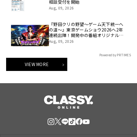
相談受付を開始
Aug, 09, 2026
『野田クリの野望～ゲーム天下統一へ
の道～』東京ゲームショウ2026へ2年
連続出陣！開発中の番組オリジナルゲ
ームを世界最速体験！失敗したら即
Aug, 09, 2026
「打ち首」！？しんや＆青木マッチョ
参加のイベントも開催！
Powered by PR TIMES
VIEW MORE