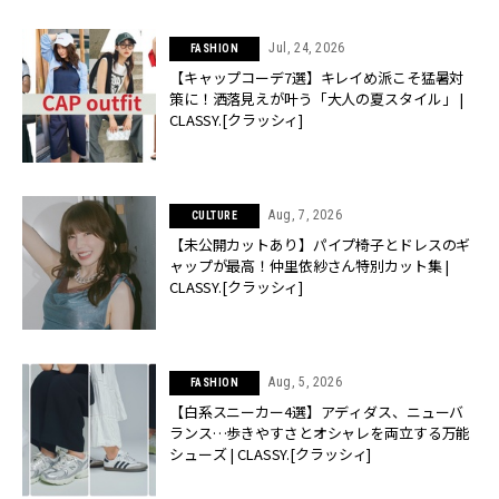
Jul, 24, 2026
FASHION
【キャップコーデ7選】キレイめ派こそ猛暑対
策に！洒落見えが叶う「大人の夏スタイル」 |
CLASSY.[クラッシィ]
Aug, 7, 2026
CULTURE
【未公開カットあり】パイプ椅子とドレスのギ
ャップが最高！仲里依紗さん特別カット集 |
CLASSY.[クラッシィ]
Aug, 5, 2026
FASHION
【白系スニーカー4選】アディダス、ニューバ
ランス…歩きやすさとオシャレを両立する万能
シューズ | CLASSY.[クラッシィ]