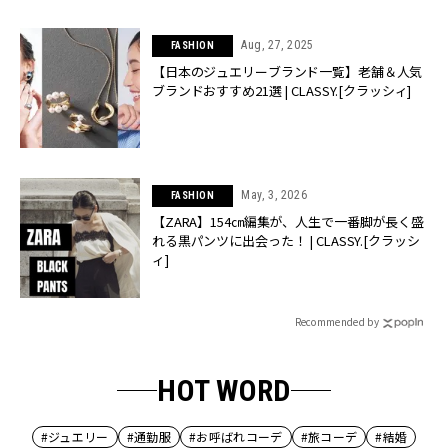
Aug, 27, 2025
FASHION
【日本のジュエリーブランド一覧】老舗＆人気
ブランドおすすめ21選 | CLASSY.[クラッシィ]
May, 3, 2026
FASHION
【ZARA】154㎝編集が、人生で一番脚が長く盛
れる黒パンツに出会った！ | CLASSY.[クラッシ
ィ]
Recommended by
HOT WORD
#ジュエリー
#通勤服
#お呼ばれコーデ
#旅コーデ
#結婚