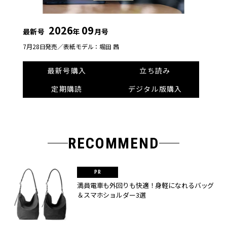
2026
09
最新号
年
月号
7月28日発売／
表紙モデル：堀田 茜
最新号購入
立ち読み
定期購読
デジタル版購入
RECOMMEND
満員電車も外回りも快適！身軽になれるバッグ
＆スマホショルダー3選