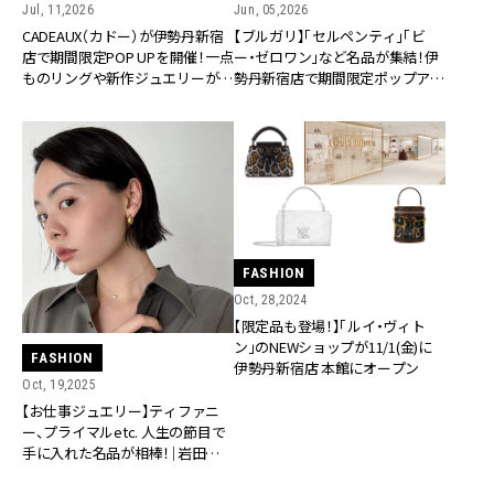
Jul, 11,2026
Jun, 05,2026
CADEAUX（カドー）が伊勢丹新宿
【ブルガリ】「セルペンティ」「ビ
店で期間限定POP UPを開催！一点
ー・ゼロワン」など名品が集結！伊
ものリングや新作ジュエリーが登
勢丹新宿店で期間限定ポップアッ
場
プを開催
FASHION
Oct, 28,2024
【限定品も登場！】「ルイ・ヴィト
ン」のNEWショップが11/1(金)に
FASHION
伊勢丹新宿店 本館にオープン
Oct, 19,2025
【お仕事ジュエリー】ティファニ
ー、プライマルetc. 人生の節目で
手に入れた名品が相棒！｜岩田紗羅
さん（伊勢丹新宿店）