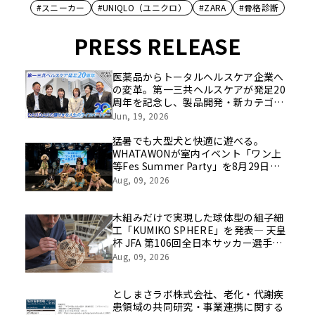
#スニーカー
#UNIQLO（ユニクロ）
#ZARA
#骨格診断
PRESS RELEASE
医薬品からトータルヘルスケア企業へ
の変革。第一三共ヘルスケアが発足20
周年を記念し、製品開発・新カテゴリ
挑戦の舞台や旧社統合時のエピソード
Jun, 19, 2026
を社員の想いとともに振り返る特別映
像を公開！
猛暑でも大型犬と快適に遊べる。
WHATAWONが室内イベント「ワン上
等Fes Summer Party」を8月29日開
催
Aug, 09, 2026
木組みだけで実現した球体型の組子細
工「KUMIKO SPHERE」を発表― 天皇
杯 JFA 第106回全日本サッカー選手権
大会の公式ビジュアルにも採用 ―
Aug, 09, 2026
としまさラボ株式会社、老化・代謝疾
患領域の共同研究・事業連携に関する