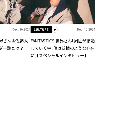
できる体験型イベントが開催 |
ィ]
CLASSY.[クラッシィ]
Aug, 6, 2026
Mar,
BEAUTY
WEDDING
【ヘアアクセ6選】手抜きに見え
【トレンドの巻き
ない！アラサーのまとめ髪が垢
式ゲスト服の鉄板
Dec, 16,2024
CULTURE
Dec, 15,2024
抜ける「即戦力アクセ」たち |
ンピ”は『スカー
CLASSY.[クラッシィ]
正解！ | CLASSY.
 】世界さん＆佐藤大
FANTASTICS 世界さん「周囲が結婚
ダー論とは？
していく中、僕は妖精のような存在
に」【スペシャルインタビュー】
Aug, 5, 2026
Dec,
BEAUTY
WEDDING
忙しい毎日に「うるおいター
【結婚式お呼ばれ
ボ」を。新【SOFINA BASIC＋】
染む！上品で実用
のお手入れでうるおってなめら
ッグ」6選【アン
かな肌を目指す | CLASSY.[クラッ
イラー他】 | CLAS
シィ]
ィ]
Aug, 8, 2026
Aug,
BEAUTY
WEDDING
“盛りすぎない”がトレンド！
20万円台〜【カル
【最旬マスカラ4選】さりげない
ング４選】ラブ、トリ
ボリュームと絶妙カラー |
を『マリッジ』に
CLASSY.[クラッシィ]
ます！ | CLASSY.
CULTURE
Jan, 21,2022
Mar, 13,2022