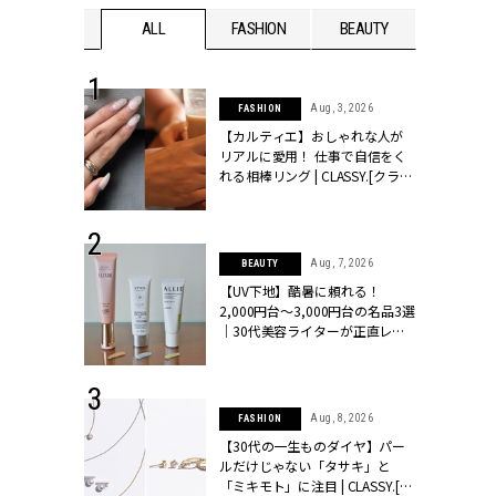
WEDDING
ALL
FASHION
BEAUTY
WEDDIN
 30, 2026
Aug, 3, 2026
FASHION
リー】1つでも
【カルティエ】おしゃれな人が
ポメラートの
リアルに愛用！ 仕事で自信をく
シリーズに注
れる相棒リング | CLASSY.[クラッ
ッシィ]
シィ]
 16, 2026
Aug, 7, 2026
BEAUTY
はアリ？お呼
【UV下地】酷暑に頼れる！
コーデ＆マナ
2,000円台〜3,000円台の名品3選
Y.[クラッシィ]
｜30代美容ライターが正直レビ
ュー | CLASSY.[クラッシィ]
 13, 2025
Aug, 8, 2026
FASHION
ブランドのリ
【30代の一生ものダイヤ】パー
0代カップルの
ルだけじゃない「タサキ」と
SSY.[クラッシ
「ミキモト」に注目 | CLASSY.[ク