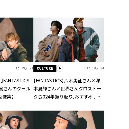
BEAUTY
Aug, 7, 2026
Jun,
BEAUTY
WEDDING
【UV下地】酷暑に頼れる！
【一生ものジュエ
2,000円台〜3,000円台の名品3選
存在感が際立つ！
｜30代美容ライターが正直レビ
「トゥギャザー」
ュー | CLASSY.[クラッシィ]
目 | CLASSY.[クラ
Dec, 19,2024
CULTURE
Dec, 18,2024
Sep, 25, 2025
Feb,
BEAUTY
WEDDING
マルジェラの“レプリカ”に新作
結婚式に黒ドレス
ANTASTICS
【FANTASTICS】八木勇征さん×澤
も！注目度急上昇の『フレグラ
ばれで失敗しない
ンス』５選 | CLASSY.[クラッシ
ーを解説 | CLASS
樹さんのクール
本夏輝さん×世界さんクロストー
ィ]
画像集】
ク【2024年振り返り、おすすめ手土
産、etc…】
Aug, 8, 2026
Aug,
BEAUTY
WEDDING
【シャネル】「ココ マドモアゼ
【結婚指輪】人気
ル クラッシュ アプソリュ」の限
ング22選｜20〜3
定カフェが登場！世界観に没入
エピソードも | CLA