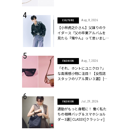
ラッシィ]
 24, 2026
Aug, 8, 2026
CULTURE
方３選】結婚
【小林虎之介さん】父譲りのラ
“シンプル黒ワ
イダース「父の卒業アルバムを
フ』で盛るのが
見たら『俺やん』って思いまし
[クラッシィ]
た（笑）」 | CLASSY.[クラッシ
ィ]
 9, 2025
Aug, 7, 2026
FASHION
】ドレスに馴
「それ、ホントにユニクロ？」
的な「サブバ
な高揚感小物に注目！【女性誌
テプリマ、フェ
スタッフのリアル買い３選】 |
SY.[クラッシ
CLASSY.[クラッシィ]
 18, 2025
Jul, 29, 2026
FASHION
ティエ人気リ
通勤がもっと身軽に！ 働く私た
ニティetc.
ちの相棒バッグ＆スマホショル
選ぶ人増えて
ダー3選 | CLASSY.[クラッシィ]
[クラッシィ]