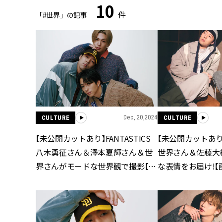
10
件
「#世界」の記事
CULTURE
Dec, 20,2024
CULTURE
【未公開カットあり】FANTASTICS
【未公開カットあり】F
八木勇征さん＆澤本夏輝さん＆世
世界さん＆佐藤大
界さんがモードな世界観で撮影【画
な表情をお届け!【
像集】