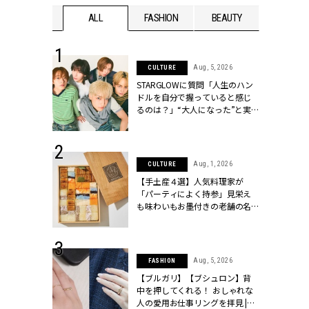
WEDDING
ALL
FASHION
BEAUTY
WEDDIN
 16, 2026
Aug, 5, 2026
CULTURE
はアリ？お呼
STARGLOWに質問「人生のハン
コーデ＆マナ
ドルを自分で握っていると感じ
Y.[クラッシィ]
るのは？」“大️人になった”と実
感する瞬間【3rdシングル
『Drivin' My Life』発売】 |
CLASSY.[クラッシィ]
 13, 2025
Aug, 1, 2026
CULTURE
ブランドのリ
【手土産４選】人気料理家が
0代カップルの
「パーティによく持参」見栄え
SSY.[クラッシ
も味わいもお墨付きの老舗の名
物とは？ | CLASSY.[クラッシィ]
 30, 2026
Aug, 5, 2026
FASHION
リー】1つでも
【ブルガリ】【ブシュロン】背
ポメラートの
中を押してくれる！ おしゃれな
シリーズに注
人の愛用お仕事リングを拝見 |