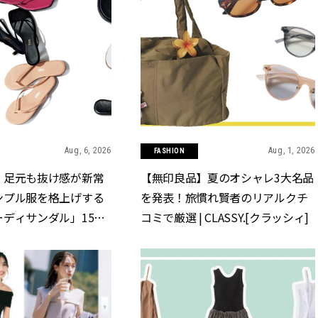
Aug, 6, 2026
Aug, 1, 2026
FASHION
】足元も抜け感が新常
【無印良品】夏のオシャレ3大名品
ンプル服を格上げする
を発表！旅慣れ賢者のリアルクチ
ディサンダル」15選 |
コミで厳選 | CLASSY.[クラッシィ]
クラッシィ]