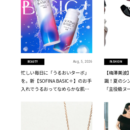
Aug, 5, 2026
BEAUTY
FASHION
忙しい毎日に「うるおいターボ」
【梅澤美波
を。新【SOFINA BASIC＋】のお手
識！夏のシ
入れでうるおってなめらかな肌を
「主役級ヌー
目指す | CLASSY.[クラッシィ]
CLASSY.[