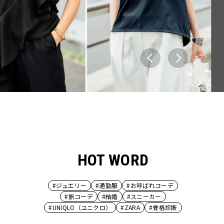
HOT WORD
#ジュエリー
#通勤服
#お呼ばれコーデ
#旅コーデ
#結婚
#スニーカー
#UNIQLO（ユニクロ）
#ZARA
#骨格診断