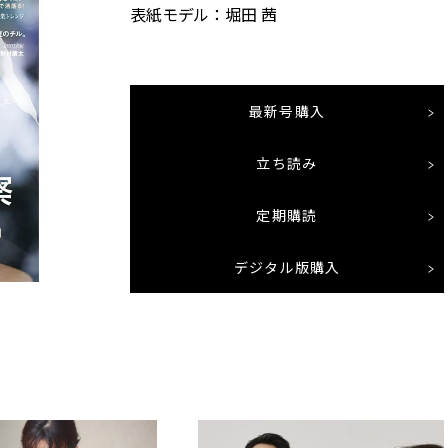
表紙モデル：堀田 茜
最新号購入
立ち読み
定期購読
デジタル版購入