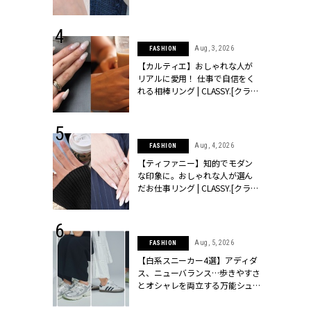
ッシィ]
CLASSY.[クラッシィ]
 24, 2026
Aug, 3, 2026
FASHION
方３選】結婚
【カルティエ】おしゃれな人が
“シンプル黒ワ
リアルに愛用！ 仕事で自信をく
フ』で盛るのが
れる相棒リング | CLASSY.[クラッ
[クラッシィ]
シィ]
 24, 2025
Aug, 4, 2026
FASHION
れバッグ最新
【ティファニー】知的でモダン
プラダetc.
な印象に。おしゃれな人が選ん
力あり」が条
だお仕事リング | CLASSY.[クラッ
クラッシィ]
シィ]
 20, 2026
Aug, 5, 2026
FASHION
シュロン、ショ
【白系スニーカー4選】アディダ
人が選んだ婚
ス、ニューバランス…歩きやすさ
公開 |
とオシャレを両立する万能シュ
ィ]
ーズ | CLASSY.[クラッシィ]