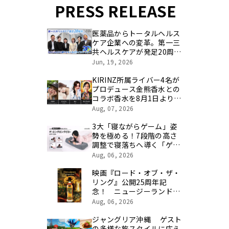
PRESS RELEASE
医薬品からトータルヘルス
ケア企業への変革。第一三
共ヘルスケアが発足20周年
を記念し、製品開発・新カ
Jun, 19, 2026
テゴリ挑戦の舞台や旧社統
合時のエピソードを社員の
KIRINZ所属ライバー4名が
想いとともに振り返る特別
プロデュース金熊香水との
映像を公開！
コラボ香水を8月1日より期
間限定で予約販売
Aug, 07, 2026
3大「寝ながらゲーム」姿
勢を極める！7段階の高さ
調整で寝落ちへ導く「ゲー
ミングロングピロー」発売
Aug, 06, 2026
映画『ロード・オブ・ザ・
リング』公開25周年記
念！ ニュージーランド最
高峰のシングルモルト、
Aug, 06, 2026
POKENO(ポケノ)より 数
量限定ウイスキー「リング
ジャングリア沖縄 ゲスト
ベアラー」が誕生
の多様な旅スタイルに応え