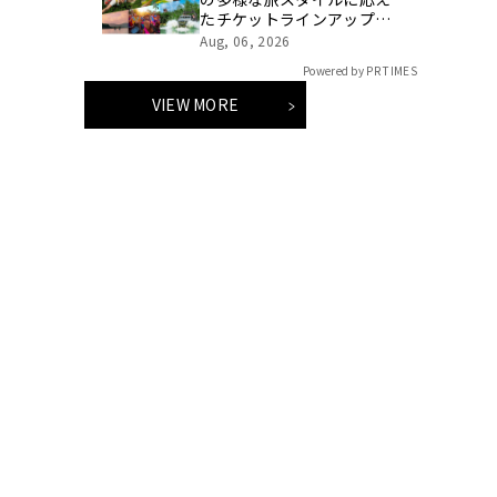
たチケットラインアップ拡
充 余すことなく魅力を堪
Aug, 06, 2026
能する「ロイヤルチケッ
Powered by PR TIMES
ト」新登場
VIEW MORE