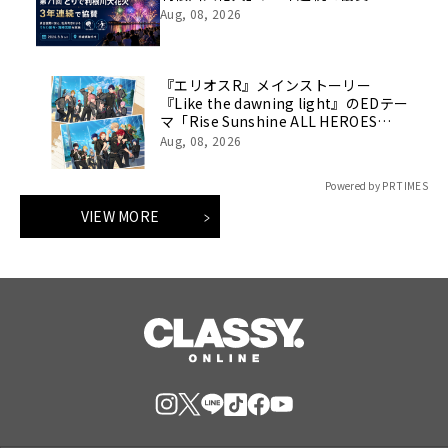
Aug, 08, 2026
『エリオスR』メインストーリー
『Like the dawning light』のEDテー
マ「Rise Sunshine ALL HEROES
Ver.」がフルサイズ配信決定！
Aug, 08, 2026
Powered by PR TIMES
VIEW MORE