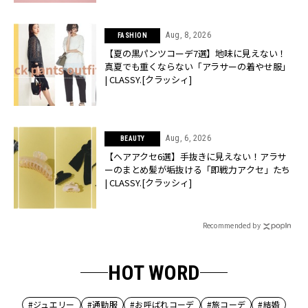
Aug, 8, 2026
FASHION
【夏の黒パンツコーデ7選】地味に見えない！
真夏でも重くならない「アラサーの着やせ服」
| CLASSY.[クラッシィ]
Aug, 6, 2026
BEAUTY
【ヘアアクセ6選】手抜きに見えない！アラサ
ーのまとめ髪が垢抜ける「即戦力アクセ」たち
| CLASSY.[クラッシィ]
Recommended by
HOT WORD
#ジュエリー
#通勤服
#お呼ばれコーデ
#旅コーデ
#結婚