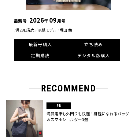
2026
09
最新号
年
月号
7月28日発売／
表紙モデル：堀田 茜
最新号購入
立ち読み
定期購読
デジタル版購入
RECOMMEND
満員電車も外回りも快適！身軽になれるバッグ
＆スマホショルダー3選