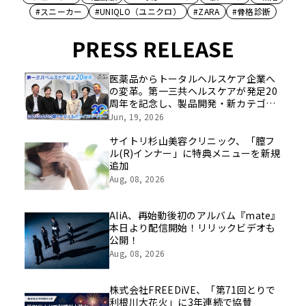
#スニーカー
#UNIQLO（ユニクロ）
#ZARA
#骨格診断
PRESS RELEASE
医薬品からトータルヘルスケア企業へ
の変革。第一三共ヘルスケアが発足20
周年を記念し、製品開発・新カテゴリ
挑戦の舞台や旧社統合時のエピソード
Jun, 19, 2026
を社員の想いとともに振り返る特別映
像を公開！
サイトリ杉山美容クリニック、「膣フ
ル(R)インナー」に特典メニューを新規
追加
Aug, 08, 2026
AliA、再始動後初のアルバム『mate』
本日より配信開始！リリックビデオも
公開！
Aug, 08, 2026
株式会社FREEDiVE、「第71回とりで
利根川大花火」に3年連続で協賛