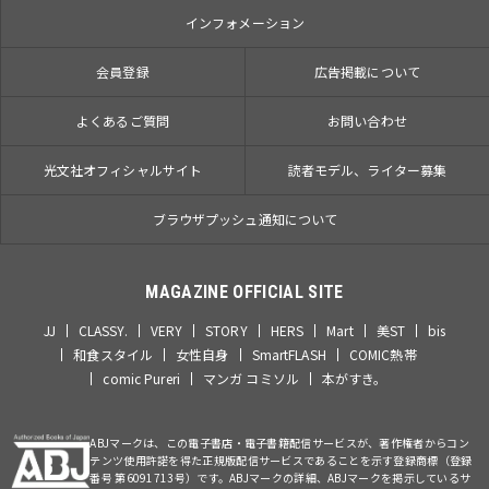
インフォメーション
会員登録
広告掲載について
よくあるご質問
お問い合わせ
光文社オフィシャルサイト
読者モデル、ライター募集
ブラウザプッシュ通知について
MAGAZINE OFFICIAL SITE
JJ
CLASSY.
VERY
STORY
HERS
Mart
美ST
bis
和食スタイル
女性自身
SmartFLASH
COMIC熱帯
comic Pureri
マンガ コミソル
本がすき。
ABJマークは、この電子書店・電子書籍配信サービスが、著作権者からコン
テンツ使用許諾を得た正規版配信サービスであることを示す登録商標（登録
番号 第6091713号）です。ABJマークの詳細、ABJマークを掲示しているサ