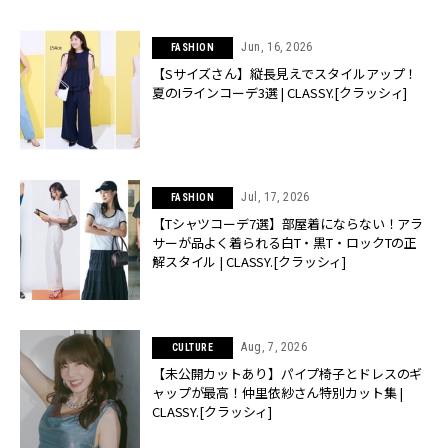
Jun, 16, 2026
FASHION
【Sサイズさん】縦長見えでスタイルアップ！
夏のIラインコーデ3選 | CLASSY.[クラッシィ]
Jul, 17, 2026
FASHION
【Tシャツコーデ7選】部屋着にならない！アラ
サーが品よく着られる白T・黒T・ロックTの正
解スタイル | CLASSY.[クラッシィ]
Aug, 7, 2026
CULTURE
【未公開カットあり】パイプ椅子とドレスのギ
ャップが最高！仲里依紗さん特別カット集 |
CLASSY.[クラッシィ]