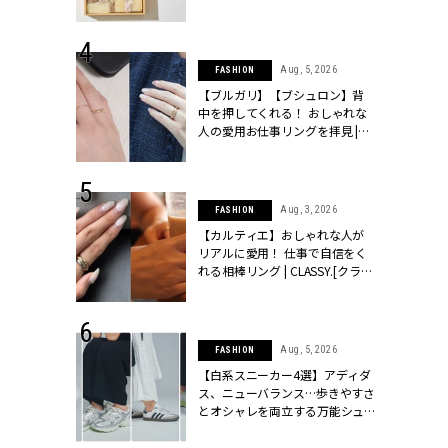
ッシィ]
物とは？ | CLASSY.[クラッシィ]
 24, 2025
Aug, 5, 2026
FASHION
れバッグ最新
【ブルガリ】【ブシュロン】背
プラダetc.
中を押してくれる！ おしゃれな
力あり」が条
人の愛用お仕事リングを拝見 |
クラッシィ]
CLASSY.[クラッシィ]
 20, 2026
Aug, 3, 2026
FASHION
シュロン、ショ
【カルティエ】おしゃれな人が
人が選んだ婚
リアルに愛用！ 仕事で自信をく
公開 |
れる相棒リング | CLASSY.[クラッ
ィ]
シィ]
 24, 2026
Aug, 5, 2026
FASHION
方３選】結婚
【白系スニーカー4選】アディダ
“シンプル黒ワ
ス、ニューバランス…歩きやすさ
フ』で盛るのが
とオシャレを両立する万能シュ
[クラッシィ]
ーズ | CLASSY.[クラッシィ]