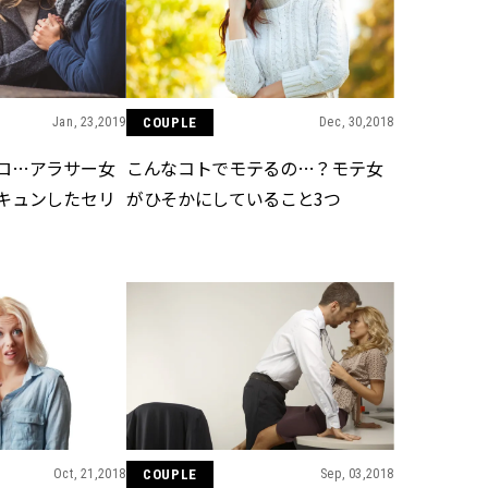
ラッシィ]
目 | CLASSY.[クラ
Aug, 5, 2026
Dec,
BEAUTY
WEDDING
忙しい毎日に「うるおいター
【結婚式のお呼ば
ボ」を。新【SOFINA BASIC＋】
事情】アンテプリマ、
Jan, 23,2019
COUPLE
Dec, 30,2018
のお手入れでうるおってなめら
「小さくても収納
かな肌を目指す | CLASSY.[クラッ
件！ | CLASSY.[
ロ…アラサー女
こんなコトでモテるの…？モテ女
シィ]
キュンしたセリ
がひそかにしていること3つ
Aug, 4, 2026
May,
BEAUTY
WEDDING
【猛暑ダメージ】はまずリセッ
【カルティエ、ブ
ト！30代の夏枯れ肌を救う「先
ーメ】おしゃれな
回りエイジングケア」美容液3選
約指輪＆結婚指輪を
| CLASSY.[クラッシィ]
CLASSY.[クラッシ
Jul, 13, 2026
Mar,
BEAUTY
WEDDING
朝の“寝ぐせ直し”はもういらな
【トレンドの巻き
い！夜に仕込む「ヘアケア家
式ゲスト服の鉄板
電」3選 | CLASSY.[クラッシィ]
ンピ”は『スカー
正解！ | CLASSY.
Oct, 21,2018
COUPLE
Sep, 03,2018