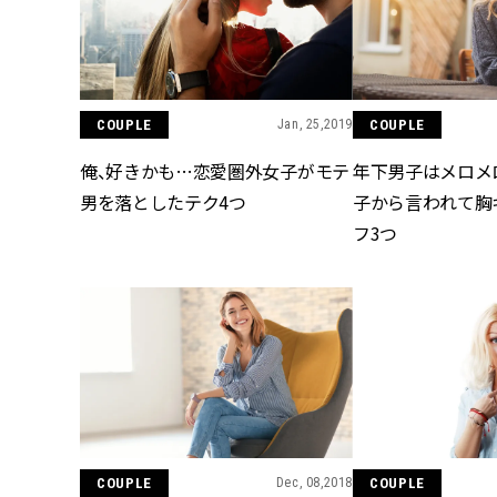
COUPLE
Jan, 25,2019
COUPLE
俺、好きかも…恋愛圏外女子がモテ
年下男子はメロメ
男を落としたテク4つ
子から言われて胸
フ3つ
COUPLE
Dec, 08,2018
COUPLE