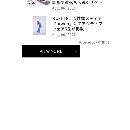
調整で寝落ちへ導く「ゲー
ミングロングピロー」発売
Aug, 06, 2026
RUELLE、女性誌メディア
『arweb』にてアクティブ
ウェア6型が掲載
Aug, 06, 2026
Powered by PR TIMES
VIEW MORE