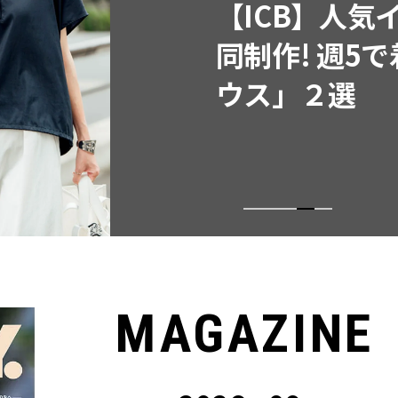
【ICB】人気
同制作! 週5
ウス」２選
MAGAZINE