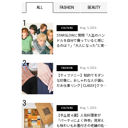
WEDDING
ALL
FASHION
BEAUTY
WEDDIN
 16, 2026
Aug, 5, 2026
CULTURE
はアリ？お呼
STARGLOWに質問「人生のハン
コーデ＆マナ
ドルを自分で握っていると感じ
Y.[クラッシィ]
るのは？」“大️人になった”と実
感する瞬間【3rdシングル
『Drivin' My Life』発売】 |
CLASSY.[クラッシィ]
 13, 2025
Aug, 4, 2026
FASHION
ブランドのリ
【ティファニー】知的でモダン
0代カップルの
な印象に。おしゃれな人が選ん
SSY.[クラッシ
だお仕事リング | CLASSY.[クラッ
シィ]
 30, 2026
Aug, 1, 2026
CULTURE
リー】1つでも
【手土産４選】人気料理家が
ポメラートの
「パーティによく持参」見栄え
シリーズに注
も味わいもお墨付きの老舗の名