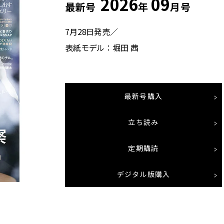
2026
09
最新号
年
月号
7月28日発売／
表紙モデル：堀田 茜
最新号購入
立ち読み
定期購読
デジタル版購入