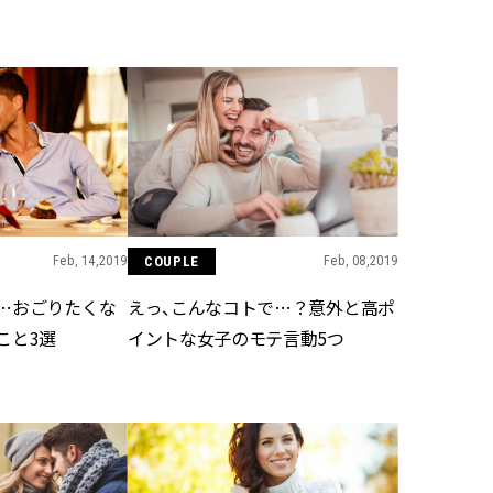
BEAUTY
Aug, 5, 2026
Feb,
BEAUTY
WEDDING
ユニクロ名品も！日焼け対策ガ
結婚式に黒ドレス
チ勢の「ないと無理」なアイテ
ばれで失敗しない
ムハック7選 | CLASSY.[クラッシ
ーを解説 | CLASS
ィ]
Feb, 14,2019
COUPLE
Feb, 08,2019
Aug, 5, 2026
Aug,
BEAUTY
WEDDING
夏の深刻なくすみ・色ムラにア
【結婚指輪】人気
…おごりたくな
えっ、こんなコトで…？意外と高ポ
プローチ！【透明感を底上げ】
ング22選｜20〜3
神コスメ３選 | CLASSY.[クラッシ
エピソードも | CLA
こと3選
イントな女子のモテ言動5つ
ィ]
ィ]
Nov, 17, 2025
Jun,
BEAUTY
WEDDING
【落ちない名品リップ10選】塗
【一生ものジュエ
り直しできない・皮むけしやす
存在感が際立つ！
いetc.悩みをクリア | CLASSY.[ク
「トゥギャザー」