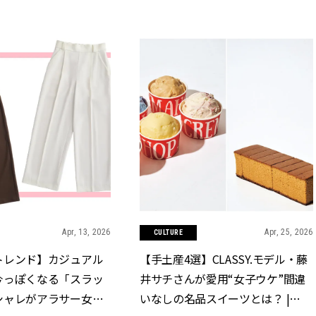
Apr, 13, 2026
Apr, 25, 2026
CULTURE
トレンド】カジュアル
【手土産4選】CLASSY.モデル・藤
今っぽくなる「スラッ
井サチさんが愛用“女子ウケ”間違
シャレがアラサー女子
いなしの名品スイーツとは？ |