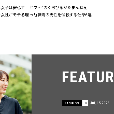
い女子は安心す
「“フ～”のくちびるがたまんねぇ
な女性がモテる理
っ！」職場の男性を悩殺する仕草6選
FEATU
Jul, 15,2026
FASHION
PR