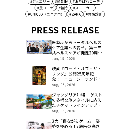
#ジュエリー
#通勤服
#お呼ばれコーデ
#旅コーデ
#結婚
#スニーカー
#UNIQLO（ユニクロ）
#ZARA
#骨格診断
PRESS RELEASE
医薬品からトータルヘルス
ケア企業への変革。第一三
共ヘルスケアが発足20周年
を記念し、製品開発・新カ
Jun, 19, 2026
テゴリ挑戦の舞台や旧社統
合時のエピソードを社員の
映画『ロード・オブ・ザ・
想いとともに振り返る特別
リング』公開25周年記
映像を公開！
念！ ニュージーランド最
高峰のシングルモルト、
Aug, 06, 2026
POKENO(ポケノ)より 数
量限定ウイスキー「リング
ジャングリア沖縄 ゲスト
ベアラー」が誕生
の多様な旅スタイルに応え
たチケットラインアップ拡
充 余すことなく魅力を堪
Aug, 06, 2026
能する「ロイヤルチケッ
ト」新登場
3大「寝ながらゲーム」姿
勢を極める！7段階の高さ