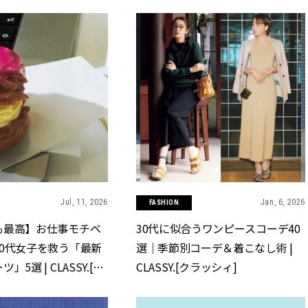
CLASSY.[クラッシィ]
CLASSY.[クラッシィ]
Jul, 11, 2026
Jan, 6, 2026
FASHION
も最高】お仕事モチベ
30代に似合うワンピースコーデ40
0代女子を救う「最新
選｜季節別コーデ＆着こなし術 |
5選 | CLASSY.[ク
CLASSY.[クラッシィ]