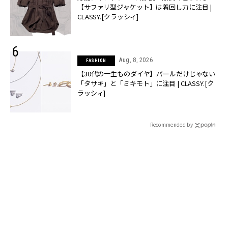
【サファリ型ジャケット】は着回し力に注目 |
CLASSY.[クラッシィ]
Aug, 8, 2026
FASHION
【30代の一生ものダイヤ】パールだけじゃない
「タサキ」と「ミキモト」に注目 | CLASSY.[ク
ラッシィ]
Recommended by