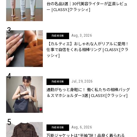
台の名品3選｜30代美容ライターが正直レビュ
ー | CLASSY.[クラッシィ]
Aug, 3, 2026
FASHION
【カルティエ】おしゃれな人がリアルに愛用！
仕事で自信をくれる相棒リング | CLASSY.[クラ
ッシィ]
Jul, 29, 2026
FASHION
通勤がもっと身軽に！ 働く私たちの相棒バッグ
＆スマホショルダー3選 | CLASSY.[クラッシィ]
Aug, 6, 2026
FASHION
万能ジャケットは“半袖”説！品良く着られる