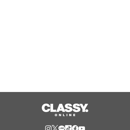
『エリオスR』メインストーリー
『Like the dawning light』のEDテー
マ「Rise Sunshine ALL HEROES
Ver.」がフルサイズ配信決定！
Aug, 08, 2026
【TAC公務員】8/13(木)「オンライン
オリエンテーション（体験入学）」を
無料で開催！学習スタートはじめの1
歩！
Aug, 08, 2026