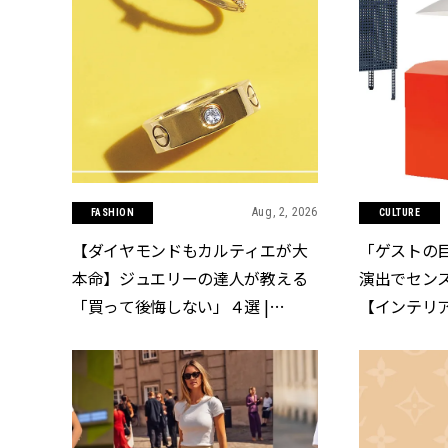
Aug, 2, 2026
FASHION
CULTURE
【ダイヤモンドもカルティエが大
「ゲストの
本命】ジュエリーの達人が教える
演出でセン
「買って後悔しない」４選 |
【インテリア
CLASSY.[クラッシィ]
CLASSY.[