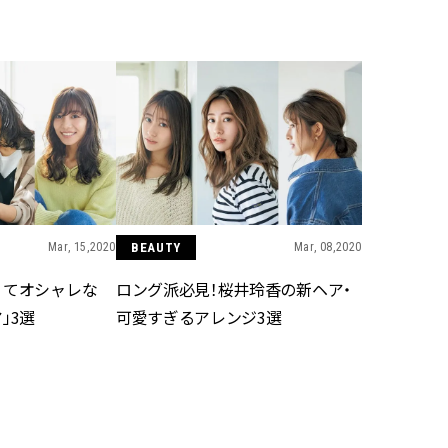
BEAUTY
Aug, 5, 2026
Feb,
BEAUTY
WEDDING
忙しい毎日に「うるおいター
結婚式に黒ドレス
ボ」を。新【SOFINA BASIC＋】
ばれで失敗しない
のお手入れでうるおってなめら
ーを解説 | CLASS
かな肌を目指す | CLASSY.[クラッ
シィ]
Aug, 6, 2026
Jun,
BEAUTY
WEDDING
Mar, 15,2020
BEAUTY
Mar, 08,2020
【ヘアアクセ6選】手抜きに見え
【一生ものジュエ
ない！アラサーのまとめ髪が垢
存在感が際立つ！
くてオシャレな
ロング派必見！桜井玲香の新ヘア・
抜ける「即戦力アクセ」たち |
「トゥギャザー」
」3選
可愛すぎるアレンジ3選
CLASSY.[クラッシィ]
目 | CLASSY.[クラ
Aug, 5, 2026
Aug,
BEAUTY
WEDDING
ユニクロ名品も！日焼け対策ガ
【結婚指輪】人気
チ勢の「ないと無理」なアイテ
ング22選｜20〜3
ムハック7選 | CLASSY.[クラッシ
エピソードも | CLA