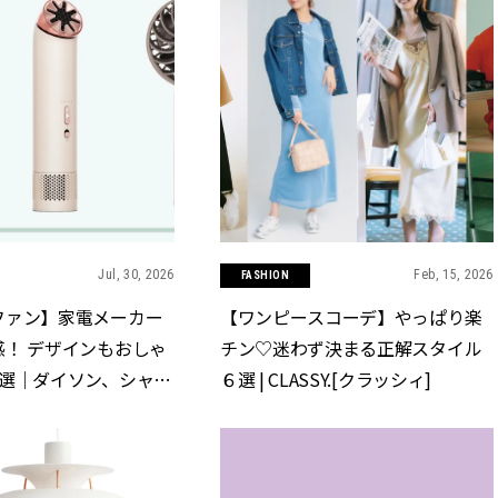
Jul, 30, 2026
Feb, 15, 2026
FASHION
ファン】家電メーカー
【ワンピースコーデ】やっぱり楽
感！ デザインもおしゃ
チン♡迷わず決まる正解スタイル
6選｜ダイソン、シャー
６選 | CLASSY.[クラッシィ]
ASSY.[クラッシィ]