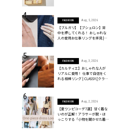
物とは？ | CLASSY.[クラッシィ]
 24, 2026
Aug, 5, 2026
FASHION
方３選】結婚
【ブルガリ】【ブシュロン】背
“シンプル黒ワ
中を押してくれる！ おしゃれな
フ』で盛るのが
人の愛用お仕事リングを拝見 |
[クラッシィ]
CLASSY.[クラッシィ]
 18, 2025
Aug, 3, 2026
FASHION
ティエ人気リ
【カルティエ】おしゃれな人が
ニティetc.
リアルに愛用！ 仕事で自信をく
選ぶ人増えて
れる相棒リング | CLASSY.[クラッ
[クラッシィ]
シィ]
 24, 2026
Aug, 2, 2026
FASHION
服”は【セオ
【夏ワンピコーデ7選】甘く着な
婚式にも仕事
いのが正解！アラサーが脱・ほ
シック４選 |
っこりする「小物を聞かせた着
ィ]
こなし」 | CLASSY.[クラッシィ]