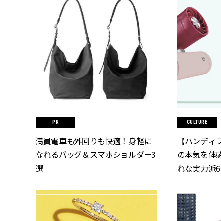
CULTURE
満員電車も外回りも快適！身軽に
【ハンディ
なれるバッグ＆スマホショルダー3
の本気を体
選
れな実力派
プなど | CL