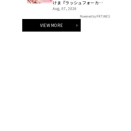
けま『ラッシュフォーカ
ス』新デザイン5型が登場
Aug, 07, 2026
Powered by PR TIMES
VIEW MORE