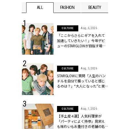
WEDDING
ALL
FASHION
BEAUTY
WEDDIN
 16, 2026
Aug, 6, 2026
CULTURE
はアリ？お呼
「ここからさらにギアを入れて
コーデ＆マナ
加速していきたい！」今年デビ
Y.[クラッシィ]
ューのSTARGLOWが目指す場所
とは？【3rdシングル『Drivin' My
Life』発売】 | CLASSY.[クラッシ
ィ]
 30, 2026
Aug, 5, 2026
CULTURE
リー】1つでも
STARGLOWに質問「人生のハン
ポメラートの
ドルを自分で握っていると感じ
シリーズに注
るのは？」“大️人になった”と実
ッシィ]
感する瞬間【3rdシングル
『Drivin' My Life』発売】 |
CLASSY.[クラッシィ]
 13, 2025
Aug, 1, 2026
CULTURE
ブランドのリ
【手土産４選】人気料理家が
0代カップルの
「パーティによく持参」見栄え
SSY.[クラッシ
も味わいもお墨付きの老舗の名