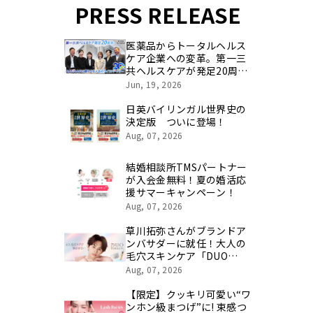
PRESS RELEASE
医薬品からトータルヘルス
ケア企業への変革。第一三
共ヘルスケアが発足20周年
を記念し、製品開発・新カ
Jun, 19, 2026
テゴリ挑戦の舞台や旧社統
合時のエピソードを社員の
日英バイリンガル世界史の
想いとともに振り返る特別
決定版 ついに登場！
映像を公開！
Aug, 07, 2026
結婚相談所TMSパートナー
が入会金無料！夏の婚活応
援サマーキャンペーン！
Aug, 07, 2026
草川拓弥さんがブランドア
ンバサダーに就任！大人の
毛穴スキンケア「DUO
PORELESS（デュオ ポアレ
Aug, 07, 2026
ス）」
【限定】クッキリ可愛い“ワ
ンホン級まつげ”に! 束感つ