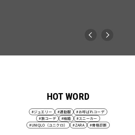
HOT WORD
#ジュエリー
#通勤服
#お呼ばれコーデ
#旅コーデ
#結婚
#スニーカー
#UNIQLO（ユニクロ）
#ZARA
#骨格診断