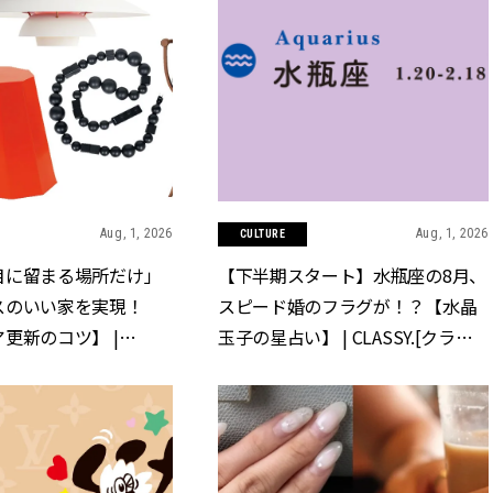
Aug, 1, 2026
Aug, 1, 2026
CULTURE
目に留まる場所だけ」
【下半期スタート】水瓶座の8月、
スのいい家を実現！
スピード婚のフラグが！？【水晶
更新のコツ】 |
玉子の星占い】 | CLASSY.[クラッ
クラッシィ]
シィ]