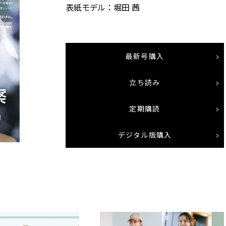
表紙モデル：堀田 茜
最新号購入
立ち読み
定期購読
デジタル版購入