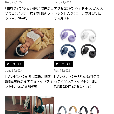
Dec, 24,2024
Dec, 24,2024
『首周り』の“ちょい盛り”で差がつ
アクセ気分の『ヘッドホン』が大人
いてる！アラサー女子の【最新ファ
トレンド入り！コーデの外し役に、
ッションSNAP】
サマ見えに
CULTURE
CULTURE
Jun, 24,2024
Apr, 14,2023
【プレゼント】まるで耳元が映画
【プレゼント】最大約57時間使え
館!?臨場感が凄すぎるヘッドフォ
るワイヤレスヘッドホン「JBL
ンがSonosから初登場！
TUNE 520BT」がおしゃれ！