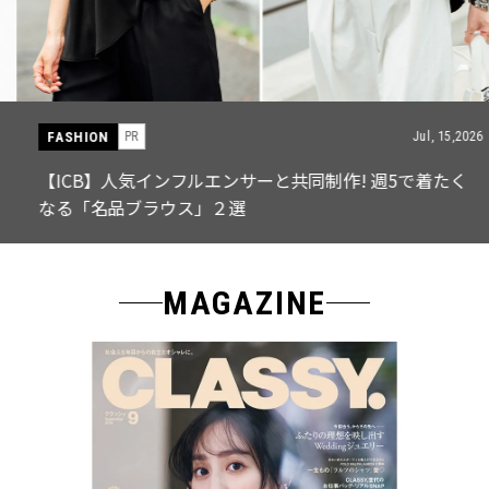
FASHION
PR
Jul, 15,2026
【ICB】人気インフルエンサーと共同制作! 週5で着たく
なる「名品ブラウス」２選
MAGAZINE