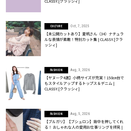
CLASSY.[クラッシィ]
Oct, 7, 2025
CULTURE
【未公開カットあり】夏帆さん（34）ナチュラ
ルな表情が素敵！特別カット集 | CLASSY.[クラ
ッシィ]
Aug, 3, 2026
FASHION
【ヤヌーク4選】小柄サイズが充実！150㎝台で
もスタイルアップするトップス＆デニム |
CLASSY.[クラッシィ]
Aug, 5, 2026
FASHION
【ブルガリ】【ブシュロン】背中を押してくれ
る！ おしゃれな人の愛用お仕事リングを拝見 |