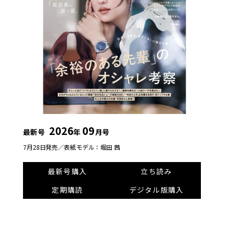
2026
09
最新号
年
月号
7月28日発売／
表紙モデル：堀田 茜
最新号購入
立ち読み
定期購読
デジタル版購入