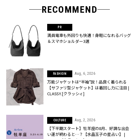
RECOMMEND
満員電車も外回りも快適！身軽になれるバッグ
＆スマホショルダー3選
Aug, 6, 2026
FASHION
万能ジャケットは“半袖”説！品良く着られる
【サファリ型ジャケット】は着回し力に注目 |
CLASSY.[クラッシィ]
Aug, 2, 2026
CULTURE
【下半期スタート】牡羊座の8月、好調な出会
い運が終わると…？【水晶玉子の星占い】 |