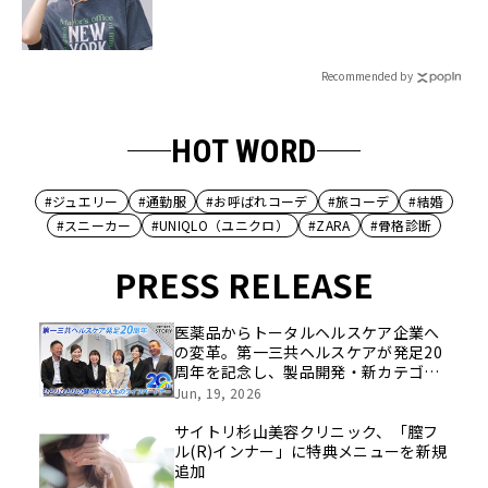
Recommended by
HOT WORD
#ジュエリー
#通勤服
#お呼ばれコーデ
#旅コーデ
#結婚
#スニーカー
#UNIQLO（ユニクロ）
#ZARA
#骨格診断
PRESS RELEASE
医薬品からトータルヘルスケア企業へ
の変革。第一三共ヘルスケアが発足20
周年を記念し、製品開発・新カテゴリ
挑戦の舞台や旧社統合時のエピソード
Jun, 19, 2026
を社員の想いとともに振り返る特別映
像を公開！
サイトリ杉山美容クリニック、「膣フ
ル(R)インナー」に特典メニューを新規
追加