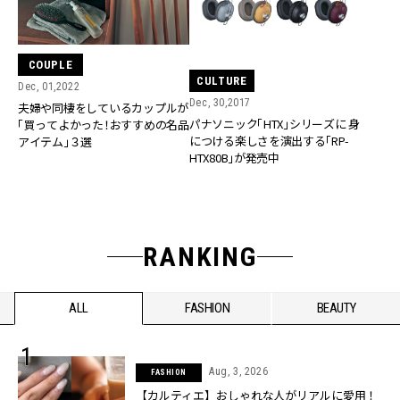
COUPLE
CULTURE
Dec, 01,2022
Dec, 30,2017
夫婦や同棲をしているカップルが
パナソニック「HTX」シリーズに 身
「買ってよかった！おすすめの名品
につける楽しさを演出する「RP-
アイテム」３選
HTX80B」が発売中
RANKING
ALL
FASHION
BEAUTY
Aug, 3, 2026
FASHION
【カルティエ】おしゃれな人がリアルに愛用！