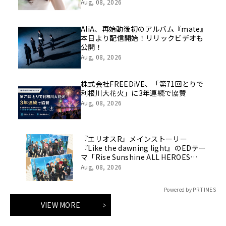
Aug, 08, 2026
AliA、再始動後初のアルバム『mate』
本日より配信開始！リリックビデオも
公開！
Aug, 08, 2026
株式会社FREEDiVE、「第71回とりで
利根川大花火」に3年連続で協賛
Aug, 08, 2026
『エリオスR』メインストーリー
『Like the dawning light』のEDテー
マ「Rise Sunshine ALL HEROES
Ver.」がフルサイズ配信決定！
Aug, 08, 2026
Powered by PR TIMES
VIEW MORE