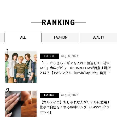
RANKING
ALL
FASHION
BEAUTY
Aug, 6, 2026
CULTURE
「ここからさらにギアを入れて加速していきた
い！」今年デビューのSTARGLOWが目指す場所
とは？【3rdシングル『Drivin' My Life』発売】 |
CLASSY.[クラッシィ]
Aug, 3, 2026
FASHION
【カルティエ】おしゃれな人がリアルに愛用！
仕事で自信をくれる相棒リング | CLASSY.[クラ
ッシィ]