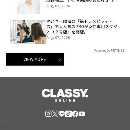
織移植法）」提供開始のお知らせ 【医
療法人社団 青真会 青山エルクリニ
Aug, 07, 2026
ック】
勝どき・晴海の『筋トレ×ピラティ
ス』で大人気のPBGが女性専用スタジ
オ（２号店）を開店。
Aug, 07, 2026
Powered by PR TIMES
VIEW MORE