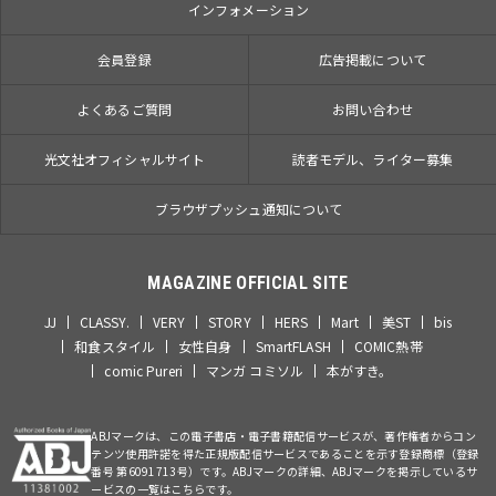
インフォメーション
会員登録
広告掲載について
よくあるご質問
お問い合わせ
光文社オフィシャルサイト
読者モデル、ライター募集
ブラウザプッシュ通知について
MAGAZINE OFFICIAL SITE
JJ
CLASSY.
VERY
STORY
HERS
Mart
美ST
bis
和食スタイル
女性自身
SmartFLASH
COMIC熱帯
comic Pureri
マンガ コミソル
本がすき。
ABJマークは、この電子書店・電子書籍配信サービスが、著作権者からコン
テンツ使用許諾を得た正規版配信サービスであることを示す登録商標（登録
番号 第6091713号）です。ABJマークの詳細、ABJマークを掲示しているサ
ービスの一覧はこちらです。