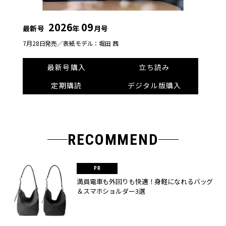
2026
09
最新号
年
月号
7月28日発売／
表紙モデル：堀田 茜
最新号購入
立ち読み
定期購読
デジタル版購入
RECOMMEND
満員電車も外回りも快適！身軽になれるバッグ
＆スマホショルダー3選