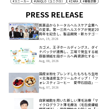
#スニーカー
#UNIQLO（ユニクロ）
#ZARA
#骨格診断
PRESS RELEASE
医薬品からトータルヘルスケア企業へ
の変革。第一三共ヘルスケアが発足20
周年を記念し、製品開発・新カテゴリ
挑戦の舞台や旧社統合時のエピソード
Jun, 19, 2026
を社員の想いとともに振り返る特別映
像を公開！
カゴメ、王子ホールディングス、ダイ
ナパックが連携し、工場で発生する紙
容器損紙を段ボールへ再資源化する実
証を開始
Aug, 08, 2026
国産米粉をブレンドしたもちもち生地
×北海道産生クリームホイップ！「フ
ォレスティコーヒー 愛甲石田店」に
て、８月１７日（月）からクレープ販
Aug, 07, 2026
売を開始
自家細胞を用いた新しい薄毛治療「マ
イクログラフト薄毛療法（毛包皮膚組