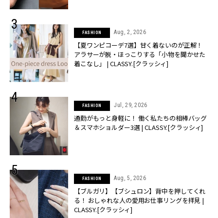
Aug, 2, 2026
FASHION
【夏ワンピコーデ7選】甘く着ないのが正解！
アラサーが脱・ほっこりする「小物を聞かせた
着こなし」 | CLASSY.[クラッシィ]
Jul, 29, 2026
FASHION
通勤がもっと身軽に！ 働く私たちの相棒バッグ
＆スマホショルダー3選 | CLASSY.[クラッシィ]
Aug, 5, 2026
FASHION
【ブルガリ】【ブシュロン】背中を押してくれ
る！ おしゃれな人の愛用お仕事リングを拝見 |
CLASSY.[クラッシィ]