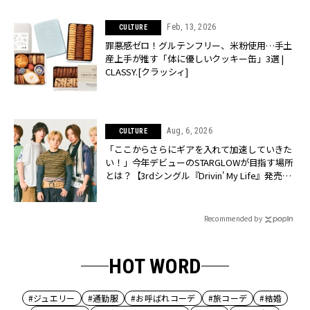
Feb, 13, 2026
CULTURE
罪悪感ゼロ！グルテンフリー、米粉使用…手土
産上手が推す「体に優しいクッキー缶」3選 |
CLASSY.[クラッシィ]
Aug, 6, 2026
CULTURE
「ここからさらにギアを入れて加速していきた
い！」今年デビューのSTARGLOWが目指す場所
とは？【3rdシングル『Drivin' My Life』発売】 |
CLASSY.[クラッシィ]
Recommended by
HOT WORD
#ジュエリー
#通勤服
#お呼ばれコーデ
#旅コーデ
#結婚