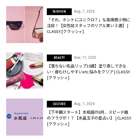
Aug, 7, 2026
FASHION
「それ、ホントにユニクロ？」な高揚感小物に
注目！【女性誌スタッフのリアル買い３選】 |
CLASSY.[クラッシィ]
Nov, 17, 2025
BEAUTY
【落ちない名品リップ10選】塗り直しできな
い・皮むけしやすいetc.悩みをクリア | CLASSY.
[クラッシィ]
Aug, 1, 2026
CULTURE
【下半期スタート】水瓶座の8月、スピード婚
のフラグが！？【水晶玉子の星占い】 | CLASSY.
[クラッシィ]