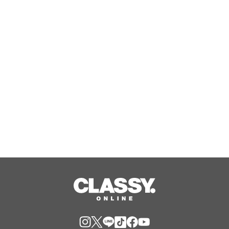
【8月7日より特選タイムセール開催】
20年の音響技術が導く、新しい聴覚ケ
アの形。オーディオのプロが挑む、画
期的なスクリーン操作対応次世代スマ
Aug, 10, 2026
ート集音器「Cearvol」
ラ コレクシオン プリヴェ クリスチャ
ン ディオール テ カシミア
Aug, 10, 2026