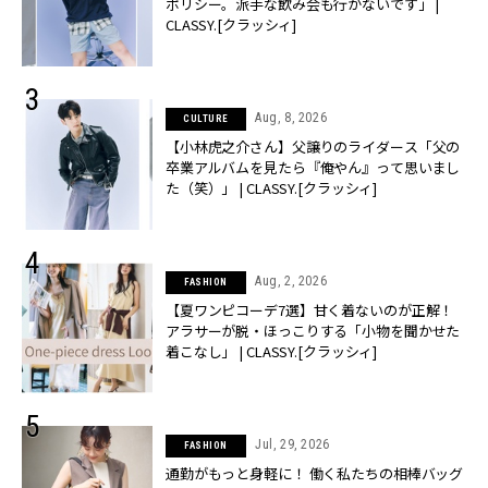
ポリシー。派手な飲み会も行かないです」 |
CLASSY.[クラッシィ]
Aug, 8, 2026
CULTURE
【小林虎之介さん】父譲りのライダース「父の
卒業アルバムを見たら『俺やん』って思いまし
た（笑）」 | CLASSY.[クラッシィ]
Aug, 2, 2026
FASHION
【夏ワンピコーデ7選】甘く着ないのが正解！
アラサーが脱・ほっこりする「小物を聞かせた
着こなし」 | CLASSY.[クラッシィ]
Jul, 29, 2026
FASHION
通勤がもっと身軽に！ 働く私たちの相棒バッグ