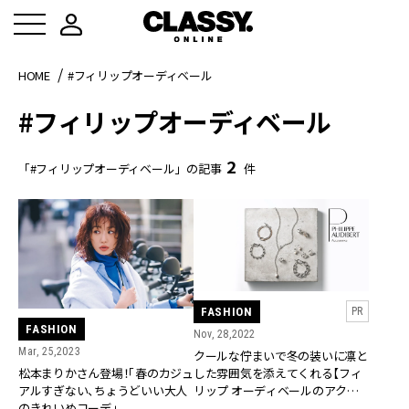
HOME
#フィリップオーディベール
#フィリップオーディベール
2
「#フィリップオーディベール」の記事
件
FASHION
PR
FASHION
Nov, 28,2022
Mar, 25,2023
クールな佇まいで冬の装いに凛と
した雰囲気を添えてくれる【フィ
松本まりかさん登場！「春のカジュ
リップ オーディベールのアクセ
アルすぎない、ちょうどいい大人
サリー】｜CLASSY. SELECTION
のきれいめコーデ」