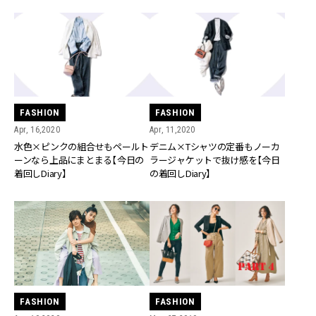
FASHION
FASHION
Apr, 16,2020
Apr, 11,2020
水色×ピンクの組合せもペールト
デニム×Tシャツの定番もノーカ
ーンなら上品にまとまる【今日の
ラージャケットで抜け感を【今日
着回しDiary】
の着回しDiary】
FASHION
FASHION