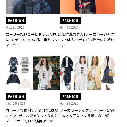
FASHION
FASHION
Oct, 25,2025
Apr, 30,2024
ガーリーだけど子どもっぽく見え
【笹崎里菜さん】ノーカラージャケ
ない！デニムでつくる甘辛ミック
ットはカーディガンみたいに頼れ
スって？
る！
FASHION
FASHION
Feb, 28,2024
Apr, 28,2020
春コーデで便利すぎる！他にはな
ノーカラージャケットコーデ17選
かった「デニムジャケットなのに
｜大人女子にハマる着こなし術
ノーカラー!?」ほか注目アイテム
を紹介