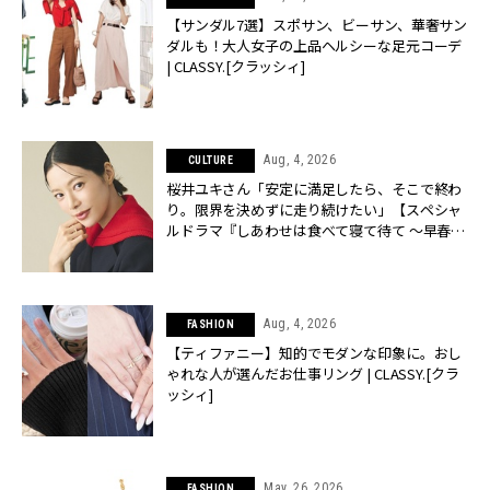
【サンダル7選】スポサン、ビーサン、華奢サン
ダルも！大人女子の上品ヘルシーな足元コーデ
| CLASSY.[クラッシィ]
Aug, 4, 2026
CULTURE
桜井ユキさん「安定に満足したら、そこで終わ
り。限界を決めずに走り続けたい」【スペシャ
ルドラマ『しあわせは食べて寝て待て ～早春の
養生編～』】 | CLASSY.[クラッシィ]
Aug, 4, 2026
FASHION
【ティファニー】知的でモダンな印象に。おし
ゃれな人が選んだお仕事リング | CLASSY.[クラ
ッシィ]
May, 26, 2026
FASHION