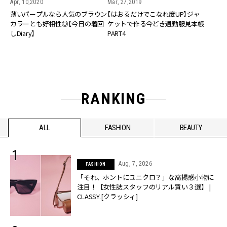
Mar, 27,2019
Apr, 10,2020
【はおるだけでこなれ度UP】ジャ
薄いパープルなら人気のブラウン
ケットで作る今どき通勤服見本帳
カラーとも好相性◎【今日の着回
PART4
しDiary】
RANKING
ALL
FASHION
BEAUTY
Aug, 7, 2026
FASHION
「それ、ホントにユニクロ？」な高揚感小物に
注目！【女性誌スタッフのリアル買い３選】 |
CLASSY.[クラッシィ]