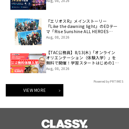
Aug, 08, 2026
『エリオスR』メインストーリー
『Like the dawning light』のEDテー
マ「Rise Sunshine ALL HEROES
Ver.」がフルサイズ配信決定！
Aug, 08, 2026
【TAC公務員】8/13(木)「オンライン
オリエンテーション（体験入学）」を
無料で開催！学習スタートはじめの1
歩！
Aug, 08, 2026
Powered by PR TIMES
VIEW MORE