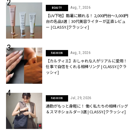
Aug, 7, 2026
BEAUTY
【UV下地】酷暑に頼れる！ 2,000円台〜3,000円
台の名品3選｜30代美容ライターが正直レビュ
ー | CLASSY.[クラッシィ]
Aug, 3, 2026
FASHION
【カルティエ】おしゃれな人がリアルに愛用！
仕事で自信をくれる相棒リング | CLASSY.[クラ
ッシィ]
Jul, 29, 2026
FASHION
通勤がもっと身軽に！ 働く私たちの相棒バッグ
＆スマホショルダー3選 | CLASSY.[クラッシィ]