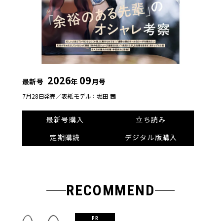
2026
09
最新号
年
月号
7月28日発売／
表紙モデル：堀田 茜
最新号購入
立ち読み
定期購読
デジタル版購入
RECOMMEND