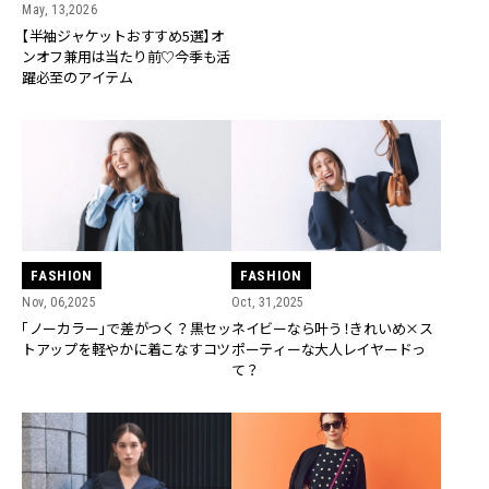
May, 13,2026
【半袖ジャケットおすすめ5選】オ
ンオフ兼用は当たり前♡今季も活
躍必至のアイテム
FASHION
FASHION
Nov, 06,2025
Oct, 31,2025
「ノーカラー」で差がつく？黒セッ
ネイビーなら叶う！きれいめ×ス
トアップを軽やかに着こなすコツ
ポーティーな大人レイヤードっ
て？