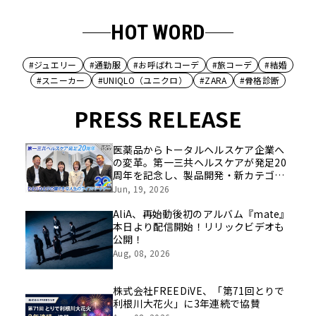
HOT WORD
#ジュエリー
#通勤服
#お呼ばれコーデ
#旅コーデ
#結婚
#スニーカー
#UNIQLO（ユニクロ）
#ZARA
#骨格診断
PRESS RELEASE
医薬品からトータルヘルスケア企業へ
の変革。第一三共ヘルスケアが発足20
周年を記念し、製品開発・新カテゴリ
挑戦の舞台や旧社統合時のエピソード
Jun, 19, 2026
を社員の想いとともに振り返る特別映
像を公開！
AliA、再始動後初のアルバム『mate』
本日より配信開始！リリックビデオも
公開！
Aug, 08, 2026
株式会社FREEDiVE、「第71回とりで
利根川大花火」に3年連続で協賛