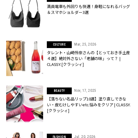
満員電車も外回りも快適！身軽になれるバッグ
＆スマホショルダー3選
Mar, 25, 2026
CULTURE
タレント・山崎怜奈さんの【とっておき手土産
４選】絶対外さない「老舗の味」って？ |
CLASSY.[クラッシィ]
Nov, 17, 2025
BEAUTY
【落ちない名品リップ10選】塗り直しできな
い・皮むけしやすいetc.悩みをクリア | CLASSY.
[クラッシィ]
Jul, 20, 2026
FASHION