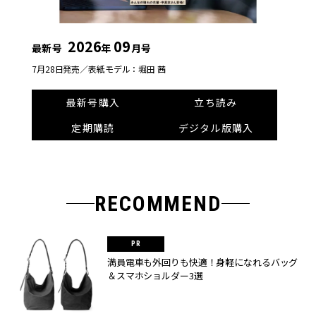
2026
09
最新号
年
月号
7月28日発売／
表紙モデル：堀田 茜
最新号購入
立ち読み
定期購読
デジタル版購入
RECOMMEND
満員電車も外回りも快適！身軽になれるバッグ
＆スマホショルダー3選