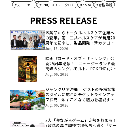
#スニーカー
#UNIQLO（ユニクロ）
#ZARA
#骨格診断
PRESS RELEASE
医薬品からトータルヘルスケア企業へ
の変革。第一三共ヘルスケアが発足20
周年を記念し、製品開発・新カテゴリ
挑戦の舞台や旧社統合時のエピソード
Jun, 19, 2026
を社員の想いとともに振り返る特別映
像を公開！
映画『ロード・オブ・ザ・リング』公
開25周年記念！ ニュージーランド最
高峰のシングルモルト、POKENO(ポケ
ノ)より 数量限定ウイスキー「リング
Aug, 06, 2026
ベアラー」が誕生
ジャングリア沖縄 ゲストの多様な旅
スタイルに応えたチケットラインアッ
プ拡充 余すことなく魅力を堪能する
「ロイヤルチケット」新登場
Aug, 06, 2026
3大「寝ながらゲーム」姿勢を極める！
7段階の高さ調整で寝落ちへ導く「ゲー