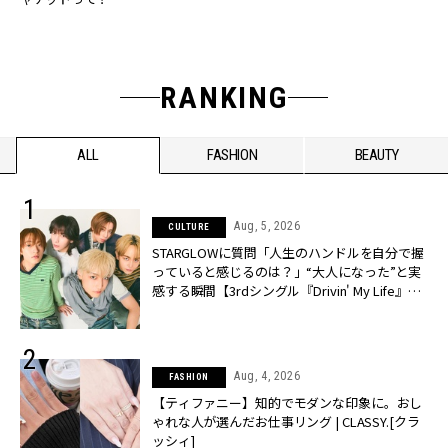
RANKING
ALL
FASHION
BEAUTY
Aug, 5, 2026
CULTURE
STARGLOWに質問「人生のハンドルを自分で握
っていると感じるのは？」“大️人になった”と実
感する瞬間【3rdシングル『Drivin' My Life』発
売】 | CLASSY.[クラッシィ]
Aug, 4, 2026
FASHION
【ティファニー】知的でモダンな印象に。おし
ゃれな人が選んだお仕事リング | CLASSY.[クラ
ッシィ]