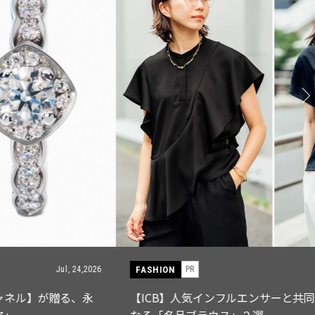
FASHION
PR
Jul, 15,2026
【ICB】人気インフルエンサーと共同制作! 週5で着たく
なる「名品ブラウス」２選