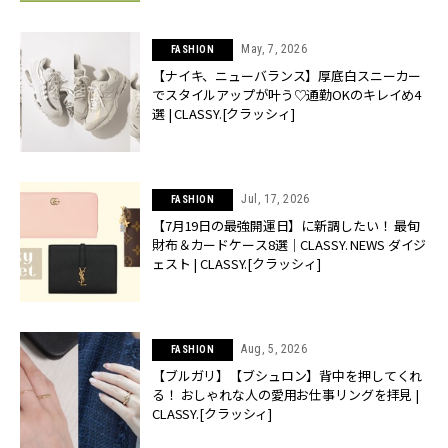
May, 7, 2026
FASHION
【ナイキ、ニューバランス】厚底白スニーカー
でスタイルアップが叶う♡通勤OKのキレイめ4
選 | CLASSY.[クラッシィ]
Jul, 17, 2026
FASHION
【7月19日の最強開運日】に新調したい！ 最旬
財布＆カードケース8選｜CLASSY. NEWS ダイジ
ェスト | CLASSY.[クラッシィ]
Aug, 5, 2026
FASHION
【ブルガリ】【ブシュロン】背中を押してくれ
る！ おしゃれな人の愛用お仕事リングを拝見 |
CLASSY.[クラッシィ]