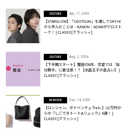
Apr, 17, 2026
CULTURE
【STARGLOW】「USOTSUKI」を通してSKY-HI
から学んだことは…KANON・ADAMがクロスト
ーク！ | CLASSY.[クラッシィ]
Aug, 2, 2026
CULTURE
【下半期スタート】蟹座の8月、恋愛では〝自
分勝手〟に要注意！？【水晶玉子の星占い】 |
CLASSY.[クラッシィ]
Dec, 14, 2025
FASHION
【ロンシャン、ボナベンチュラetc.】U1万円か
らの『しごできトート&リュック』6選！ |
CLASSY.[クラッシィ]