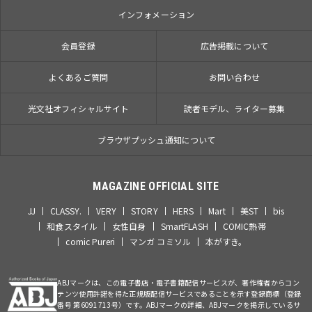
インフォメーション
会員登録
広告掲載について
よくあるご質問
お問い合わせ
光文社オフィシャルサイト
読者モデル、ライター募集
ブラウザプッシュ通知について
MAGAZINE OFFICIAL SITE
JJ
CLASSY.
VERY
STORY
HERS
Mart
美ST
bis
和食スタイル
女性自身
SmartFLASH
COMIC熱帯
comic Pureri
マンガ コミソル
本がすき。
ABJマークは、この電子書店・電子書籍配信サービスが、著作権者からコン
テンツ使用許諾を得た正規版配信サービスであることを示す登録商標（登録
番号 第6091713号）です。ABJマークの詳細、ABJマークを掲示しているサ