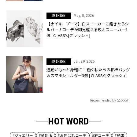
May, 8, 2026
FASHION
【ナイキ、プーマ】白スニーカーに飽きたらシ
ルバー！コーデが即見違える映えスニーカー4
選 | CLASSY.[クラッシィ]
Jul, 29, 2026
FASHION
通勤がもっと身軽に！ 働く私たちの相棒バッグ
＆スマホショルダー3選 | CLASSY.[クラッシィ]
Recommended by
HOT WORD
#ジュエリー
#通勤服
#お呼ばれコーデ
#旅コーデ
#結婚