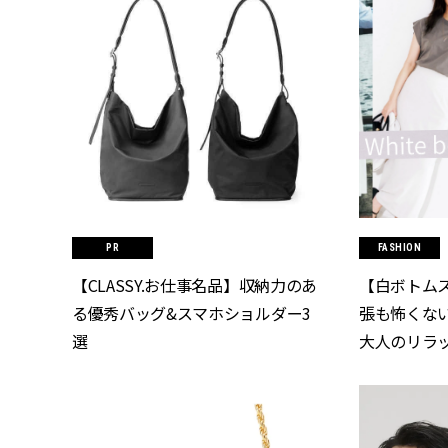
FASHION
【CLASSY.お仕事名品】収納力のあ
【白ボトム
る優秀バッグ&スマホショルダー3
張も怖くな
選
大人のリラッ
CLASSY.[