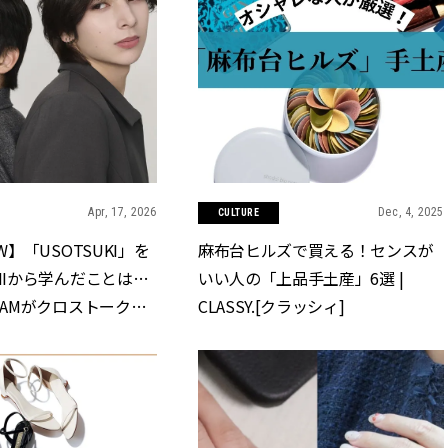
Apr, 17, 2026
Dec, 4, 2025
CULTURE
OW】「USOTSUKI」を
麻布台ヒルズで買える！センスが
-HIから学んだことは…
いい人の「上品手土産」6選 |
DAMがクロストーク！ |
CLASSY.[クラッシィ]
クラッシィ]