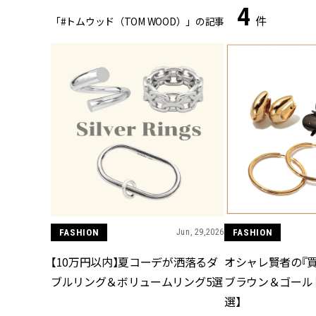
4
件
「#トムウッド（TOM WOOD）」の記事
FASHION
Jun, 29,2026
FASHION
【10万円以内】夏コーデが洒落るダ
オシャレ賢者の『
ブルリング＆ボリュームリング5選
ブラウン＆ゴール
選】