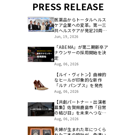
PRESS RELEASE
医薬品からトータルヘルス
ケア企業への変革。第一三
共ヘルスケアが発足20周年
を記念し、製品開発・新カ
Jun, 19, 2026
テゴリ挑戦の舞台や旧社統
合時のエピソードを社員の
「ABEMA」が第二期新卒ア
想いとともに振り返る特別
ナウンサーの採用開始を決
映像を公開！
定
Aug, 06, 2026
【ルイ・ヴィトン】曲線的
なヒールが印象的な新作
「ルナ パンプス」を発売
Aug, 06, 2026
【共創パートナー・出演者
募集】佐賀県鹿島市「日常
の結び目」を未来へつなぐ
地域発信プロジェクト
Aug, 06, 2026
『Knot』
夫婦が生まれた年につくら
れた二本の時計が、色違い