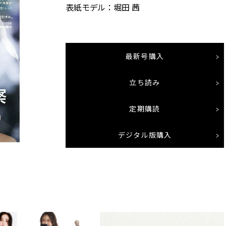
表紙モデル：堀田 茜
最新号購入
立ち読み
定期購読
デジタル版購入