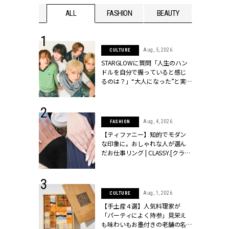
WEDDING
ALL
FASHION
BEAUTY
WEDDIN
 16, 2026
Aug, 5, 2026
CULTURE
はアリ？お呼
STARGLOWに質問「人生のハン
コーデ＆マナ
ドルを自分で握っていると感じ
Y.[クラッシィ]
るのは？」“大️人になった”と実
感する瞬間【3rdシングル
『Drivin' My Life』発売】 |
CLASSY.[クラッシィ]
 13, 2025
Aug, 4, 2026
FASHION
ブランドのリ
【ティファニー】知的でモダン
0代カップルの
な印象に。おしゃれな人が選ん
SSY.[クラッシ
だお仕事リング | CLASSY.[クラッ
シィ]
 30, 2026
Aug, 1, 2026
CULTURE
リー】1つでも
【手土産４選】人気料理家が
ポメラートの
「パーティによく持参」見栄え
シリーズに注
も味わいもお墨付きの老舗の名