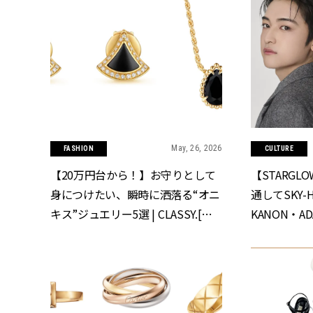
May, 26, 2026
FASHION
CULTURE
【20万円台から！】お守りとして
【STARGL
身につけたい、瞬時に洒落る“オニ
通してSKY
キス”ジュエリー5選 | CLASSY.[ク
KANON・A
ラッシィ]
CLASSY.[