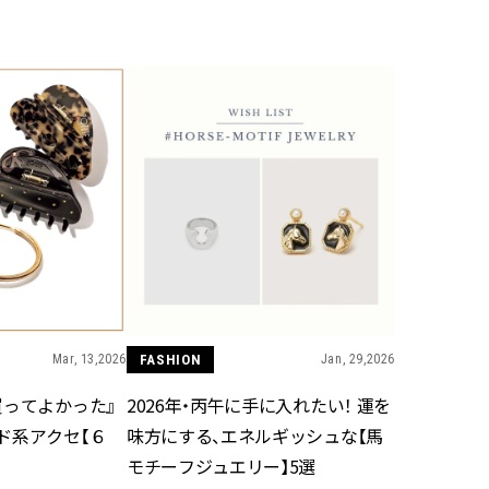
BEAUTY
Aug, 5, 2026
Feb,
BEAUTY
WEDDING
ユニクロ名品も！日焼け対策ガ
結婚式に黒ドレス
チ勢の「ないと無理」なアイテ
ばれで失敗しない
ムハック7選 | CLASSY.[クラッシ
ーを解説 | CLASS
ィ]
Aug, 5, 2026
Aug,
BEAUTY
WEDDING
夏の深刻なくすみ・色ムラにア
【結婚指輪】人気
プローチ！【透明感を底上げ】
ング22選｜20〜3
神コスメ３選 | CLASSY.[クラッシ
エピソードも | CLA
ィ]
ィ]
Mar, 13,2026
FASHION
Jan, 29,2026
買ってよかった』
2026年・丙午に手に入れたい！ 運を
Nov, 17, 2025
Jun,
BEAUTY
WEDDING
ド系アクセ【６
味方にする、エネルギッシュな【馬
【落ちない名品リップ10選】塗
【一生ものジュエ
り直しできない・皮むけしやす
存在感が際立つ！
モチーフジュエリー】5選
いetc.悩みをクリア | CLASSY.[ク
「トゥギャザー」