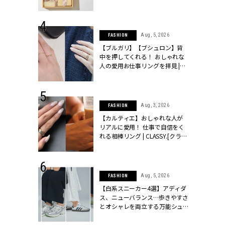
ッシィ]
物とは？ | CLASSY.[クラッシィ]
 24, 2025
Aug, 5, 2026
FASHION
れバッグ最新
【ブルガリ】【ブシュロン】背
プラダetc.
中を押してくれる！ おしゃれな
力あり」が条
人の愛用お仕事リングを拝見 |
クラッシィ]
CLASSY.[クラッシィ]
 20, 2026
Aug, 3, 2026
FASHION
シュロン、ショ
【カルティエ】おしゃれな人が
人が選んだ婚
リアルに愛用！ 仕事で自信をく
公開 |
れる相棒リング | CLASSY.[クラッ
ィ]
シィ]
 28, 2026
Aug, 5, 2026
FASHION
結婚指輪は“結
【白系スニーカー4選】アディダ
最愛リングが大
ス、ニューバランス…歩きやすさ
クラッシィ]
とオシャレを両立する万能シュ
ーズ | CLASSY.[クラッシィ]