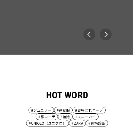
HOT WORD
#ジュエリー
#通勤服
#お呼ばれコーデ
#旅コーデ
#結婚
#スニーカー
#UNIQLO（ユニクロ）
#ZARA
#骨格診断