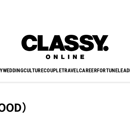
Y
WEDDING
CULTURE
COUPLE
TRAVEL
CAREER
FORTUNE
LEAD
OOD）