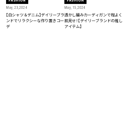
FASHION
FASHION
May, 23,2024
May, 15,2024
【白シャツ＆デニム】デイリーブラ
透かし編みカーディガンで程よく
ンドでリラクシーな作り置きコー
肌見せ！【デイリーブランドの推し
デ
アイテム】
FASHION
FASHION
May, 07,2024
Apr, 29,2024
【ユニクロ】着回し上手なデイリー
【白シャツが主役】デイリーブラン
ブランドの推しアイテム【PLST】
ドの推しアイテム一週間着回し
【月曜編】