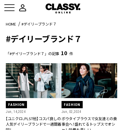
HOME
#デイリーブランド７
#デイリーブランド７
10
「#デイリーブランド７」の記事
件
FASHION
FASHION
Jun, 14,2024
Jun, 02,2024
【ユニクロ、PLST他】コスパ良しの
ボウタイブラウスで女友達との食
人気デイリーブランドで一週間着
事会へ！盛れてるトップスでオシ
回し
ャレ談義も楽しい