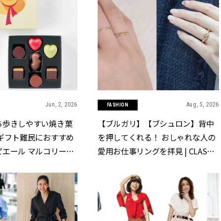
Jun, 2, 2026
Aug, 5, 2026
FASHION
ち歩きしやすい焼き菓
【ブルガリ】【ブシュロン】背中
のギフト難民におすすめ
を押してくれる！ おしゃれな人の
ピエール マルコリー
愛用お仕事リングを拝見 | CLASSY.
夏の限定コレクション |
[クラッシィ]
クラッシィ]