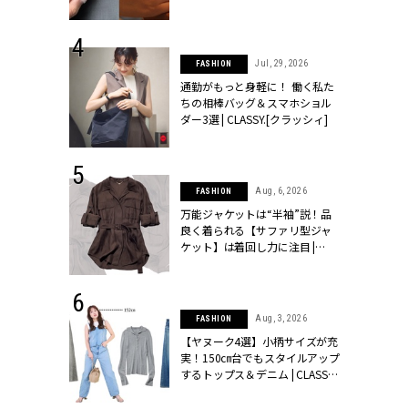
シィ]
 24, 2026
Jul, 29, 2026
FASHION
方３選】結婚
通勤がもっと身軽に！ 働く私た
“シンプル黒ワ
ちの相棒バッグ＆スマホショル
フ』で盛るのが
ダー3選 | CLASSY.[クラッシィ]
[クラッシィ]
 14, 2026
Aug, 6, 2026
FASHION
ポーズで贈ら
万能ジャケットは“半袖”説！品
じゃなくてネ
良く着られる【サファリ型ジャ
LASSY.世代
ケット】は着回し力に注目 |
語 #15】 |
CLASSY.[クラッシィ]
ィ]
 9, 2025
Aug, 3, 2026
FASHION
】ドレスに馴
【ヤヌーク4選】小柄サイズが充
的な「サブバ
実！150㎝台でもスタイルアップ
テプリマ、フェ
するトップス＆デニム | CLASSY.
SY.[クラッシ
[クラッシィ]