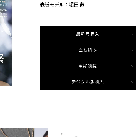
表紙モデル：堀田 茜
最新号購入
立ち読み
定期購読
デジタル版購入