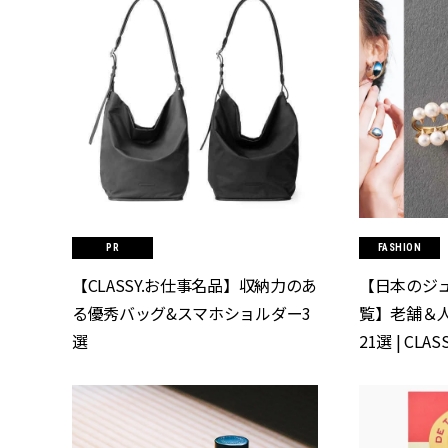
FASHION
【CLASSY.お仕事名品】収納力のあ
【日本のジ
る優秀バッグ&スマホショルダー3
覧】老舗＆
選
21選 | CLA