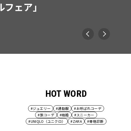
ルフェア」
HOT WORD
#ジュエリー
#通勤服
#お呼ばれコーデ
#旅コーデ
#結婚
#スニーカー
#UNIQLO（ユニクロ）
#ZARA
#骨格診断