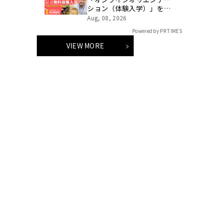
ション（体験入学）」を無
料で開催！学習スタートは
Aug, 08, 2026
じめの1歩！
Powered by PR TIMES
VIEW MORE