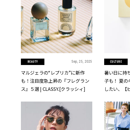
Sep, 25, 2025
BEAUTY
CULTURE
マルジェラの“レプリカ”に新作
暑い日に持
も！注目度急上昇の『フレグラン
子も！ 夏
ス』５選 | CLASSY.[クラッシィ]
したい、【
ニ】2026
CLASSY.[