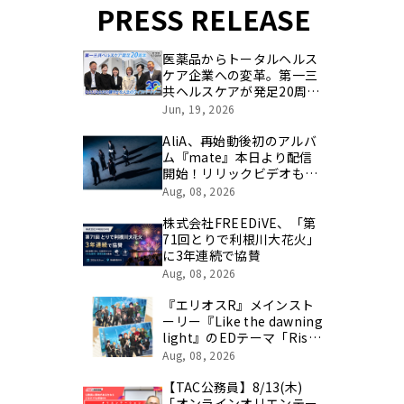
PRESS RELEASE
医薬品からトータルヘルス
ケア企業への変革。第一三
共ヘルスケアが発足20周年
を記念し、製品開発・新カ
Jun, 19, 2026
テゴリ挑戦の舞台や旧社統
合時のエピソードを社員の
AliA、再始動後初のアルバ
想いとともに振り返る特別
ム『mate』本日より配信
映像を公開！
開始！リリックビデオも公
開！
Aug, 08, 2026
株式会社FREEDiVE、「第
71回とりで利根川大花火」
に3年連続で協賛
Aug, 08, 2026
『エリオスR』メインスト
ーリー『Like the dawning
light』のEDテーマ「Rise
Sunshine ALL HEROES
Aug, 08, 2026
Ver.」がフルサイズ配信決
定！
【TAC公務員】8/13(木)
「オンラインオリエンテー