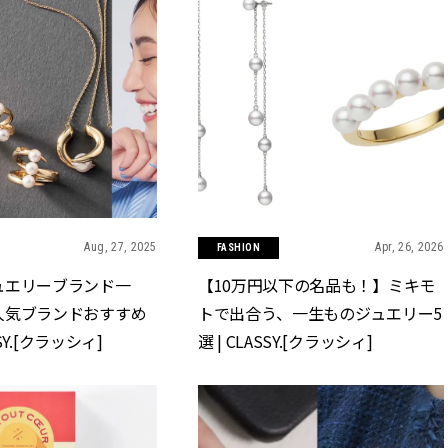
Aug, 27, 2025
Apr, 26, 2026
FASHION
ュエリーブランド一
【10万円以下の名品も！】ミキモ
人気ブランドおすすめ
トで出合う、一生ものジュエリー5
SSY.[クラッシィ]
選 | CLASSY.[クラッシィ]