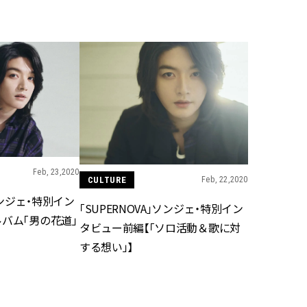
BEAUTY
Aug, 7, 2026
Aug,
BEAUTY
WEDDING
【UV下地】酷暑に頼れる！
【結婚指輪】人気
2,000円台〜3,000円台の名品3選
ング22選｜20〜3
｜30代美容ライターが正直レビ
エピソードも | CLA
ュー | CLASSY.[クラッシィ]
ィ]
Aug, 6, 2026
Jun,
BEAUTY
WEDDING
Feb, 23,2020
【ヘアアクセ6選】手抜きに見え
【一生ものジュエ
CULTURE
Feb, 22,2020
ない！アラサーのまとめ髪が垢
存在感が際立つ！
」ソンジェ・特別イン
抜ける「即戦力アクセ」たち |
「トゥギャザー」
「SUPERNOVA」ソンジェ・特別イン
CLASSY.[クラッシィ]
目 | CLASSY.[クラ
バム「男の花道」
タビュー前編【「ソロ活動＆歌に対
する想い」】
Sep, 25, 2025
Feb,
BEAUTY
WEDDING
マルジェラの“レプリカ”に新作
結婚式に黒ドレス
も！注目度急上昇の『フレグラ
ばれで失敗しない
ンス』５選 | CLASSY.[クラッシ
ーを解説 | CLASS