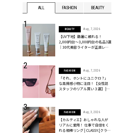
WEDDING
ALL
FASHION
BEAUTY
WEDDIN
 13, 2025
Aug, 7, 2026
BEAUTY
ブランドのリ
【UV下地】酷暑に頼れる！
0代カップルの
2,000円台〜3,000円台の名品3選
SSY.[クラッシ
｜30代美容ライターが正直レビ
ュー | CLASSY.[クラッシィ]
 30, 2026
Aug, 7, 2026
FASHION
リー】1つでも
「それ、ホントにユニクロ？」
ポメラートの
な高揚感小物に注目！【女性誌
シリーズに注
スタッフのリアル買い３選】 |
ッシィ]
CLASSY.[クラッシィ]
 16, 2026
Aug, 3, 2026
FASHION
はアリ？お呼
【カルティエ】おしゃれな人が
コーデ＆マナ
リアルに愛用！ 仕事で自信をく
Y.[クラッシィ]
れる相棒リング | CLASSY.[クラッ