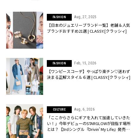
Aug, 27, 2025
FASHION
【日本のジュエリーブランド一覧】老舗＆人気
ブランドおすすめ21選 | CLASSY.[クラッシィ]
Feb, 15, 2026
FASHION
【ワンピースコーデ】やっぱり楽チン♡迷わず
決まる正解スタイル６選 | CLASSY.[クラッシィ]
Aug, 6, 2026
CULTURE
「ここからさらにギアを入れて加速していきた
い！」今年デビューのSTARGLOWが目指す場所
とは？【3rdシングル『Drivin' My Life』発売】 |
CLASSY.[クラッシィ]