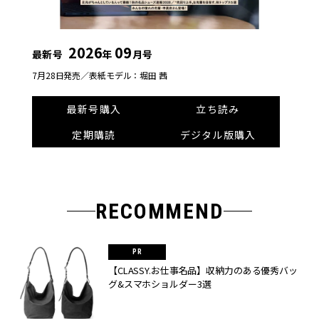
2026
09
最新号
年
月号
7月28日発売／
表紙モデル：堀田 茜
最新号購入
立ち読み
定期購読
デジタル版購入
RECOMMEND
【CLASSY.お仕事名品】収納力のある優秀バッ
グ&スマホショルダー3選