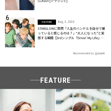
CLASSY.[クラッシィ]
Aug, 5, 2026
CULTURE
STARGLOWに質問「人生のハンドルを自分で握
っていると感じるのは？」“大️人になった”と実
感する瞬間【3rdシングル『Drivin' My Life』発
売】 | CLASSY.[クラッシィ]
Recommended by
FEATURE