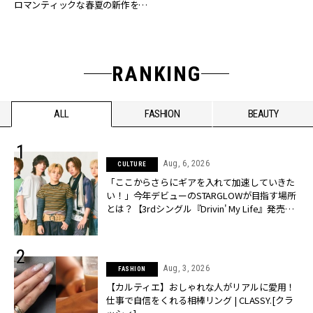
ロマンティックな春夏の新作をチ
ェック
RANKING
ALL
FASHION
BEAUTY
Aug, 6, 2026
CULTURE
「ここからさらにギアを入れて加速していきた
い！」今年デビューのSTARGLOWが目指す場所
とは？【3rdシングル『Drivin' My Life』発売】 |
CLASSY.[クラッシィ]
Aug, 3, 2026
FASHION
【カルティエ】おしゃれな人がリアルに愛用！
仕事で自信をくれる相棒リング | CLASSY.[クラ