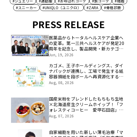
#ジュエリー
#通勤服
#お呼ばれコーデ
#旅コーデ
#結婚
#スニーカー
#UNIQLO（ユニクロ）
#ZARA
#骨格診断
PRESS RELEASE
医薬品からトータルヘルスケア企業へ
の変革。第一三共ヘルスケアが発足20
周年を記念し、製品開発・新カテゴリ
挑戦の舞台や旧社統合時のエピソード
Jun, 19, 2026
を社員の想いとともに振り返る特別映
像を公開！
カゴメ、王子ホールディングス、ダイ
ナパックが連携し、工場で発生する紙
容器損紙を段ボールへ再資源化する実
証を開始
Aug, 08, 2026
国産米粉をブレンドしたもちもち生地
×北海道産生クリームホイップ！「フ
ォレスティコーヒー 愛甲石田店」に
て、８月１７日（月）からクレープ販
Aug, 07, 2026
売を開始
自家細胞を用いた新しい薄毛治療「マ