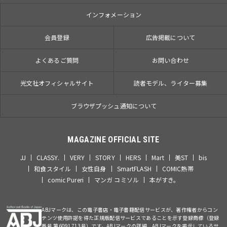
インフォメーション
会員登録
広告掲載について
よくあるご質問
お問い合わせ
光文社オフィシャルサイト
読者モデル、ライター募集
ブラウザプッシュ通知について
MAGAZINE OFFICIAL SITE
JJ
CLASSY.
VERY
STORY
HERS
Mart
美ST
bis
和食スタイル
女性自身
SmartFLASH
COMIC熱帯
comic Pureri
マンガ コミソル
本がすき。
ABJマークは、この電子書店・電子書籍配信サービスが、著作権者からコン
テンツ使用許諾を得た正規版配信サービスであることを示す登録商標（登録
番号 第6091713号）です。ABJマークの詳細、ABJマークを掲示しているサ