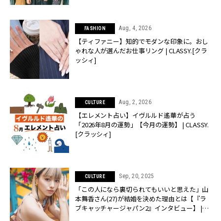
Aug, 4, 2026
FASHION
【ティファニー】知的でモダンな印象に。おし
ゃれな人が選んだお仕事リング | CLASSY.[クラ
ッシィ]
Aug, 2, 2026
CULTURE
【エレメント占い】イヴルルド遙華が占う
「2026年8月の運勢」【今月の運勢】 | CLASSY.
[クラッシィ]
Sep, 20, 2025
CULTURE
「この人になら裏切られてもいいと思えた」山
本舞香さん(27)が結婚を決めた理由とは【『ラ
ブキャッチャージャパン2』インタビュー】 |
CLASSY.[クラッシィ]