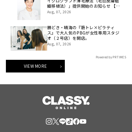
イクログラフト薄毛療法（毛包皮膚組
織移植法）」提供開始のお知らせ 【医
療法人社団 青真会 青山エルクリニ
Aug, 07, 2026
ック】
勝どき・晴海の『筋トレ×ピラティ
ス』で大人気のPBGが女性専用スタジ
オ（２号店）を開店。
Aug, 07, 2026
Powered by PR TIMES
VIEW MORE