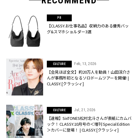
RECOMMEND
【CLASSY.お仕事名品】収納力のある優秀バッ
グ&スマホショルダー3選
Feb, 13, 2026
CULTURE
【会見ほぼ全文】約20万人を動員！山田涼介さ
んが事務所初となるソロドームツアーを開催! |
CLASSY.[クラッシィ]
Jul, 21, 2026
CULTURE
【速報】SixTONES松村北斗さんが表紙にカムバ
ック！ CLASSY.10月号の＜増刊 Special Edition
＞カバーに登場！ | CLASSY.[クラッシィ]