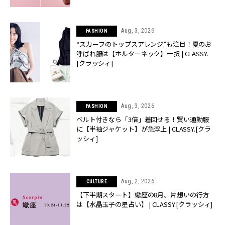
Aug, 3, 2026
FASHION
“スカーフのトップスアレンジ”も注目！夏のお
呼ばれ服は【ホルターネック】一択 | CLASSY.
[クラッシィ]
Aug, 3, 2026
FASHION
ベルト付きなら「3倍」着回せる！賢い通勤服
に【半袖ジャケット】が急浮上 | CLASSY.[クラ
ッシィ]
Aug, 2, 2026
CULTURE
【下半期スタート】蠍座の8月、片想いの行方
は【水晶玉子の星占い】 | CLASSY.[クラッシィ]