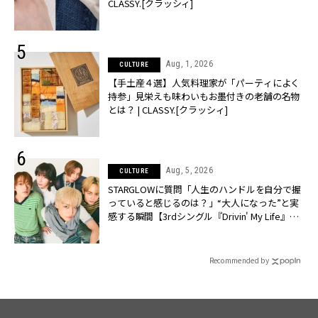
CLASSY.[クラッシィ]
Aug, 1, 2026
CULTURE
【手土産４選】人気料理家が「パーティによく
持参」見栄えも味わいもお墨付きの老舗の名物
とは？ | CLASSY.[クラッシィ]
Aug, 5, 2026
CULTURE
STARGLOWに質問「人生のハンドルを自分で握
っていると感じるのは？」“大️人になった”と実
感する瞬間【3rdシングル『Drivin' My Life』発
売】 | CLASSY.[クラッシィ]
Recommended by