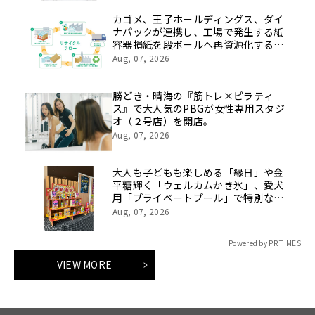
カゴメ、王子ホールディングス、ダイ
ナパックが連携し、工場で発生する紙
容器損紙を段ボールへ再資源化する実
証を開始
Aug, 07, 2026
勝どき・晴海の『筋トレ×ピラティ
ス』で大人気のPBGが女性専用スタジ
オ（２号店）を開店。
Aug, 07, 2026
大人も子どもも楽しめる「縁日」や金
平糖輝く「ウェルカムかき氷」、愛犬
用「プライベートプール」で特別な夏
休みをお届け
Aug, 07, 2026
Powered by PR TIMES
VIEW MORE