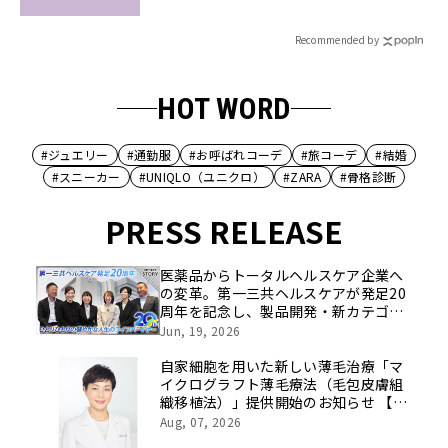
Recommended by
HOT WORD
#ジュエリー
#通勤服
#お呼ばれコーデ
#旅コーデ
#結婚
#スニーカー
#UNIQLO（ユニクロ）
#ZARA
#骨格診断
PRESS RELEASE
医薬品からトータルヘルスケア企業へ
の変革。第一三共ヘルスケアが発足20
周年を記念し、製品開発・新カテゴリ
挑戦の舞台や旧社統合時のエピソード
Jun, 19, 2026
を社員の想いとともに振り返る特別映
像を公開！
自家細胞を用いた新しい薄毛治療「マ
イクログラフト薄毛療法（毛包皮膚組
織移植法）」提供開始のお知らせ 【医
療法人社団 青真会 青山エルクリニ
Aug, 07, 2026
ック】