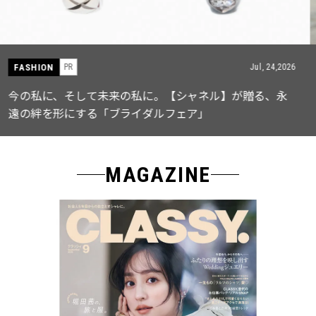
FASHION
PR
Jul, 15,2026
【ICB】人気インフルエンサーと共同制作! 週5で着たく
なる「名品ブラウス」２選
MAGAZINE