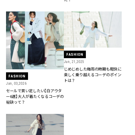
FASHION
Jun, 21,2025
じめじめした梅雨の時期も軽快に
楽しく乗り越えるコーデのポイン
FASHION
トは？
Jan, 03,2026
セールで買い足したい【白アウタ
ー6選】大人が着たくなるコーデの
秘訣って？