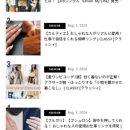
とは？【3rdシングル『Drivin' My Life』発売】 |
CLASSY.[クラッシィ]
Aug, 3, 2026
FASHION
【カルティエ】おしゃれな人がリアルに愛用！
仕事で自信をくれる相棒リング | CLASSY.[クラ
ッシィ]
Aug, 2, 2026
FASHION
【夏ワンピコーデ7選】甘く着ないのが正解！
アラサーが脱・ほっこりする「小物を聞かせた
着こなし」 | CLASSY.[クラッシィ]
Aug, 5, 2026
FASHION
【ブルガリ】【ブシュロン】背中を押してくれ
る！ おしゃれな人の愛用お仕事リングを拝見 |