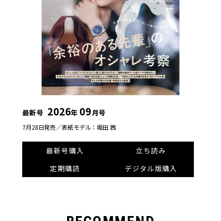
2026
09
最新号
年
月号
7月28日発売／
表紙モデル：堀田 茜
最新号購入
立ち読み
定期購読
デジタル版購入