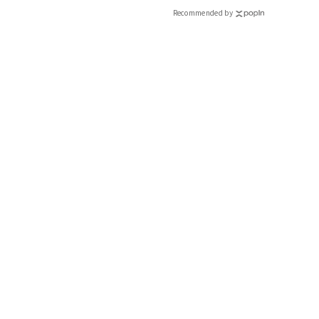
CLASSY.[クラッシィ]
Recommended by
身軽に！ 働く私たちの