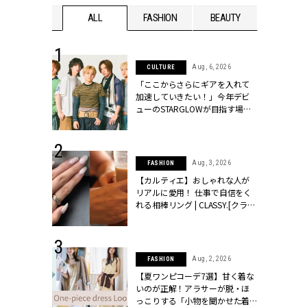
WEDDING
ALL
FASHION
BEAUTY
WEDDIN
 16, 2026
Aug, 6, 2026
CULTURE
はアリ？お呼
「ここからさらにギアを入れて
コーデ＆マナ
加速していきたい！」今年デビ
Y.[クラッシィ]
ューのSTARGLOWが目指す場所
とは？【3rdシングル『Drivin' My
Life』発売】 | CLASSY.[クラッシ
ィ]
 13, 2025
Aug, 3, 2026
FASHION
ブランドのリ
【カルティエ】おしゃれな人が
0代カップルの
リアルに愛用！ 仕事で自信をく
SSY.[クラッシ
れる相棒リング | CLASSY.[クラッ
シィ]
 30, 2026
Aug, 2, 2026
FASHION
リー】1つでも
【夏ワンピコーデ7選】甘く着な
ポメラートの
いのが正解！アラサーが脱・ほ
シリーズに注
っこりする「小物を聞かせた着