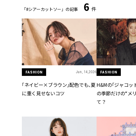
6
件
「#シアーカットソー」の記事
FASHION
Jun, 14,2026
FASHION
「ネイビー×ブラウン」配色でも、夏
H&Mの「ジャコッ
に重く見せないコツ
の季節だけの“メ
て？