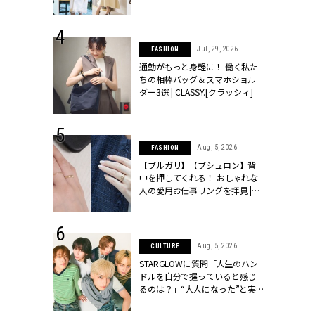
ッシィ]
こなし」 | CLASSY.[クラッシィ]
 24, 2026
Jul, 29, 2026
FASHION
方３選】結婚
通勤がもっと身軽に！ 働く私た
“シンプル黒ワ
ちの相棒バッグ＆スマホショル
フ』で盛るのが
ダー3選 | CLASSY.[クラッシィ]
[クラッシィ]
 18, 2025
Aug, 5, 2026
FASHION
ティエ人気リ
【ブルガリ】【ブシュロン】背
ニティetc.
中を押してくれる！ おしゃれな
選ぶ人増えて
人の愛用お仕事リングを拝見 |
[クラッシィ]
CLASSY.[クラッシィ]
 4, 2025
Aug, 5, 2026
CULTURE
急上昇【ブシ
STARGLOWに質問「人生のハン
イダルリン
ドルを自分で握っていると感じ
やすい！ |
るのは？」“大️人になった”と実
ィ]
感する瞬間【3rdシングル
『Drivin' My Life』発売】 |