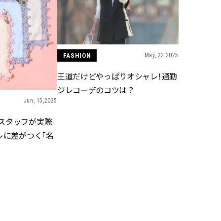
かな肌を目指す | CLASSY.[クラッ
目 | CLASSY.[クラ
シィ]
Aug, 7, 2026
Mar,
BEAUTY
WEDDING
冷房・紫外線etc...「夏の隠れ乾
【トレンドの巻き
燥」を防ぐ【ベタつかない名品
式ゲスト服の鉄板
FASHION
May, 22,2025
クリーム】3選＜30代のベストコ
ンピ”は『スカー
スメ＞ | CLASSY.[クラッシィ]
正解！ | CLASSY.
王道だけどやっぱりオシャレ！通勤
ジレコーデのコツは？
Jun, 15,2025
Nov, 17, 2025
Aug,
BEAUTY
WEDDING
【落ちない名品リップ10選】塗
20万円台〜【カル
スタッフが実際
り直しできない・皮むけしやす
ング４選】ラブ、トリ
レに差がつく「名
いetc.悩みをクリア | CLASSY.[ク
を『マリッジ』に
ラッシィ]
ます！ | CLASSY.
Aug, 5, 2026
Sep,
BEAUTY
WEDDING
夏の深刻なくすみ・色ムラにア
“キャトル”で人気
プローチ！【透明感を底上げ】
ュロン】の『ブラ
神コスメ３選 | CLASSY.[クラッシ
グ』は普段使いもし
ィ]
CLASSY.[クラッシ