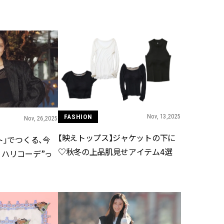
BEAUTY
Aug, 7, 2026
Feb,
BEAUTY
WEDDING
【UV下地】酷暑に頼れる！
結婚式に黒ドレス
2,000円台〜3,000円台の名品3選
ばれで失敗しない
｜30代美容ライターが正直レビ
ーを解説 | CLASS
ュー | CLASSY.[クラッシィ]
FASHION
Nov, 13,2025
Nov, 26,2025
Aug, 6, 2026
Aug,
BEAUTY
WEDDING
【ヘアアクセ6選】手抜きに見え
【結婚指輪】人気
【映えトップス】ジャケットの下に
ト」でつくる、今
ない！アラサーのまとめ髪が垢
ング22選｜20〜3
抜ける「即戦力アクセ」たち |
エピソードも | CLA
♡秋冬の上品肌見せアイテム4選
リハリコーデ”っ
CLASSY.[クラッシィ]
ィ]
Aug, 5, 2026
Jun,
BEAUTY
WEDDING
忙しい毎日に「うるおいター
【一生ものジュエ
ボ」を。新【SOFINA BASIC＋】
存在感が際立つ！
のお手入れでうるおってなめら
「トゥギャザー」