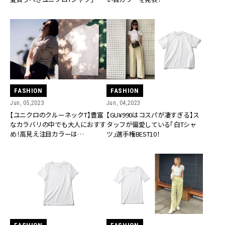
つ
FASHION
FASHION
Jun, 05,2023
Jun, 04,2023
【ユニクロのクルーネックT】豊富
【GU¥990はコスパが凄すぎる】ス
なカラバリの中でも大人におすす
タッフが偏愛している「白Tシャ
め！高見え注目カラーは…
ツ」選手権BEST10！