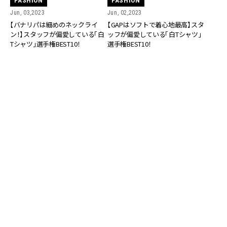
FASHION
FASHION
Jun, 03,2023
Jun, 02,2023
【バナリパは細めのネックライ
【GAPはソフトで着心地最高】スタ
ン！】スタッフが偏愛している「白
ッフが偏愛している「白Tシャツ」
Tシャツ」選手権BEST10！
選手権BEST10！
FASHION
FASHION
May, 31,2023
May, 29,2023
【THE SHINZONEはヴィンテージ
【ユニクロ】スタイリストさんに聞
感がツボ！】スタッフが偏愛してい
いた「この夏買うべき、４枚のユニ
る「白Tシャツ」選手権BEST10！
クロTシャツ」