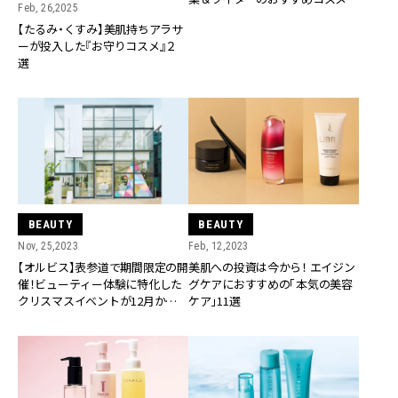
Feb, 26,2025
３選
【たるみ・くすみ】美肌持ちアラサ
ーが投入した『お守りコスメ』２
選
BEAUTY
BEAUTY
Nov, 25,2023
Feb, 12,2023
【オルビス】表参道で期間限定の開
美肌への投資は今から！ エイジン
催！ビューティー体験に特化した
グケアにおすすめの「本気の美容
クリスマスイベントが12月からス
ケア」11選
タート