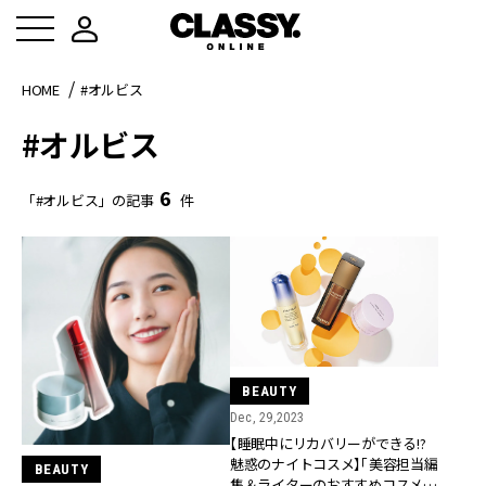
HOME
#オルビス
#オルビス
6
「#オルビス」の記事
件
BEAUTY
Dec, 29,2023
【睡眠中にリカバリーができる!?
魅惑のナイトコスメ】「美容担当編
BEAUTY
集＆ライターのおすすめコスメ」