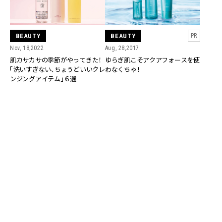
BEAUTY
BEAUTY
PR
Nov, 18,2022
Aug, 28,2017
肌カサカサの季節がやってきた！
ゆらぎ肌こそアクアフォースを使
「洗いすぎない、ちょうどいいクレ
わなくちゃ！
ンジングアイテム」６選
RANKING
ALL
FASHION
BEAUTY
Aug, 5, 2026
CULTURE
STARGLOWに質問「人生のハンドルを自分で握