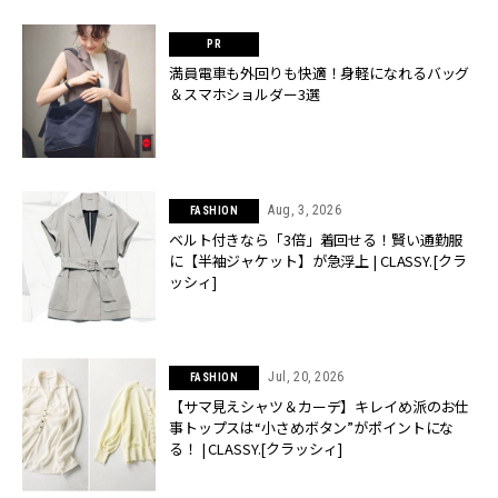
満員電車も外回りも快適！身軽になれるバッグ
＆スマホショルダー3選
Aug, 3, 2026
FASHION
ベルト付きなら「3倍」着回せる！賢い通勤服
に【半袖ジャケット】が急浮上 | CLASSY.[クラ
ッシィ]
Jul, 20, 2026
FASHION
【サマ見えシャツ＆カーデ】キレイめ派のお仕
事トップスは“小さめボタン”がポイントにな
る！ | CLASSY.[クラッシィ]