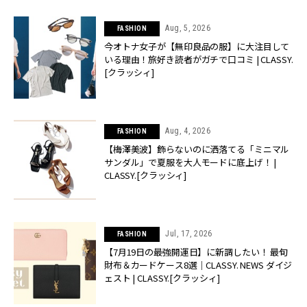
Aug, 5, 2026
FASHION
今オトナ女子が【無印良品の服】に大注目して
いる理由！旅好き読者がガチで口コミ | CLASSY.
[クラッシィ]
Aug, 4, 2026
FASHION
【梅澤美波】飾らないのに洒落てる「ミニマル
サンダル」で夏服を大人モードに底上げ！ |
CLASSY.[クラッシィ]
Jul, 17, 2026
FASHION
【7月19日の最強開運日】に新調したい！ 最旬
財布＆カードケース8選｜CLASSY. NEWS ダイジ
ェスト | CLASSY.[クラッシィ]