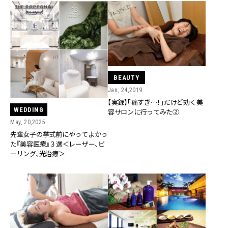
BEAUTY
Jan, 24,2019
【実録】「痛すぎ…！」だけど効く美
WEDDING
容サロンに行ってみた②
May, 20,2025
先輩女子の挙式前にやってよかっ
た『美容医療』３選＜レーザー、ピ
ーリング、光治療＞