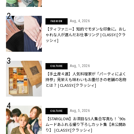
売】 | CLASSY.[クラッシィ]
Aug, 4, 2026
FASHION
【ティファニー】知的でモダンな印象に。おし
ゃれな人が選んだお仕事リング | CLASSY.[クラ
ッシィ]
Aug, 1, 2026
CULTURE
【手土産４選】人気料理家が「パーティによく
持参」見栄えも味わいもお墨付きの老舗の名物
とは？ | CLASSY.[クラッシィ]
Aug, 5, 2026
CULTURE
【STARGLOW】お茶目な5人集合写真も！ ’90s
ムードあふれる撮り下ろしカット集【未公開あ
り】 | CLASSY.[クラッシィ]