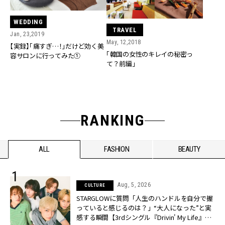
WEDDING
TRAVEL
Jan, 23,2019
May, 12,2018
【実録】「痛すぎ…！」だけど効く美
「韓国の女性のキレイの秘密っ
容サロンに行ってみた①
て？前編」
RANKING
ALL
FASHION
BEAUTY
Aug, 5, 2026
CULTURE
STARGLOWに質問「人生のハンドルを自分で握
っていると感じるのは？」“大️人になった”と実
感する瞬間【3rdシングル『Drivin' My Life』発