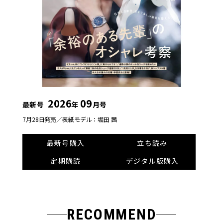
2026
09
最新号
年
月号
7月28日発売／
表紙モデル：堀田 茜
最新号購入
立ち読み
定期購読
デジタル版購入
RECOMMEND