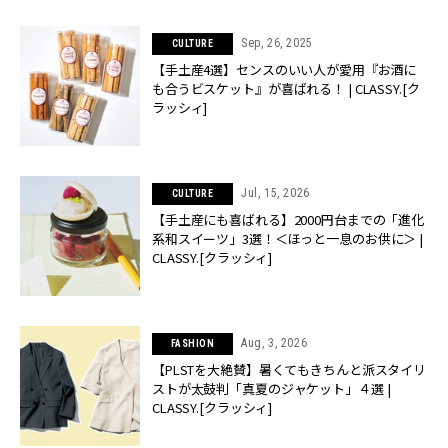
Sep, 26, 2025
CULTURE
【手土産4選】センスのいい人が愛用『お酒に
も合うビスケット』が喜ばれる！ | CLASSY.[ク
ラッシィ]
Jul, 15, 2026
CULTURE
【手土産にも喜ばれる】2000円台までの「進化
系和スイーツ」3選！＜ほっと一息のお供に＞ |
CLASSY.[クラッシィ]
Aug, 3, 2026
FASHION
【PLSTを大絶賛】暑くてもきちんと派スタイリ
ストが太鼓判「真夏のジャケット」４選 |
CLASSY.[クラッシィ]