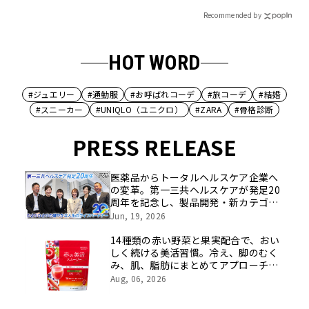
Recommended by
HOT WORD
#ジュエリー
#通勤服
#お呼ばれコーデ
#旅コーデ
#結婚
#スニーカー
#UNIQLO（ユニクロ）
#ZARA
#骨格診断
PRESS RELEASE
医薬品からトータルヘルスケア企業へ
の変革。第一三共ヘルスケアが発足20
周年を記念し、製品開発・新カテゴリ
挑戦の舞台や旧社統合時のエピソード
Jun, 19, 2026
を社員の想いとともに振り返る特別映
像を公開！
14種類の赤い野菜と果実配合で、おい
しく続ける美活習慣。冷え、脚のむく
み、肌、脂肪にまとめてアプローチす
る機能性表示食品が新登場
Aug, 06, 2026