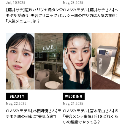
Jul, 10,2025
May, 23,2025
【藤井サチ】速攻ハリツヤ満タン♡
CLASSY.モデル【藤井サチさん】ヘ
モデルが通う「美容クリニック」と
ルシー肌の作り方は人気の施術！
「人気メニュー」は？
BEAUTY
WEDDING
May, 22,2025
May, 21,2025
CLASSY.モデル【林田岬優さん】モ
CLASSY.モデル【宮本茉由さん】の
チモチ肌の秘密は“美肌点滴”！
『美容メンテ事情』！何をどれくら
いの頻度でやってる？