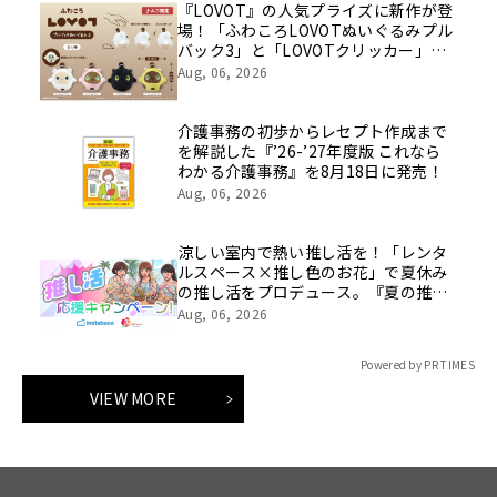
『LOVOT』の人気プライズに新作が登
場！「ふわころLOVOTぬいぐるみプル
バック3」と「LOVOTクリッカー」が
全国のバンダイナムコアミューズメン
Aug, 06, 2026
ト施設に順次登場
介護事務の初歩からレセプト作成まで
を解説した『’26-’27年度版 これなら
わかる介護事務』を8月18日に発売！
Aug, 06, 2026
涼しい室内で熱い推し活を！「レンタ
ルスペース×推し色のお花」で夏休み
の推し活をプロデュース。『夏の推し
活応援キャンペーン』イーフローラと
Aug, 06, 2026
インスタベースが初開催。
Powered by PR TIMES
VIEW MORE